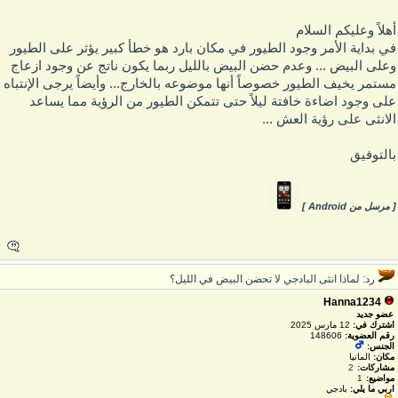
هلاً وعليكم السلام
ي بداية الأمر وجود الطيور في مكان بارد هو خطأ كبير يؤثر على الطيور
على البيض ... وعدم حضن البيض بالليل ربما يكون ناتج عن وجود ازعاج
ستمر يخيف الطيور خصوصاً أنها موضوعه بالخارج... وأيضاً يرجى الإنتباه
لى وجود اضاءة خافتة ليلاً حتى تتمكن الطيور من الرؤية مما يساعد
لانثى على رؤية العش ...
التوفيق
 مرسل من Android ]
رد: لماذا انثى البادجي لا تحضن البيض في الليل؟
Hanna1234
عضو جديد
اشترك في:
12 مارس 2025
رقم العضوية:
148606
الجنس:
مكان:
المانيا
مشاركات:
2
مواضيع:
1
اربي ما يلي:
بادجي