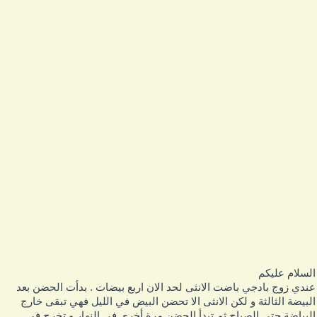
لسلام عليكم
ندي زوج بادجي باضت الانثى لحد الان اربع بيضات . بدأت الحضن بعد
لبيضة الثالثة و لكن الانثى الا تحضن البيض في الليل فهي تبقى خارج
لبياضة حتى الصباح ثم تبدأ الحضن مرة أخرى في النهار و تخرج في