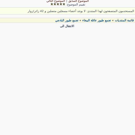
الموضوع السابق
|
الموضوع التالي
تقييم الموضوع:
لمستخدمون المتصفحون لهذا المنتدى: لا يوجد أعضاء مسجلين متصلين و 42 زائر/زوار
قائمة المنتديات
تجمع طيور عائلة الببغاء
تجمع طيور البادجي
»
»
الانتقال الى