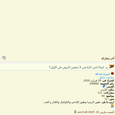
خر مشاركة
رد: لماذا انثى البادجي لا تحضن البيض في الليل؟
حمزة صدقة
مشرف سابق
اشترك في:
20 فبراير 2016
رقم العضوية:
105893
الجنس:
مكان:
الأردن
مشاركات:
721
مواضيع:
68
صور:
12
اربي ما يلي:
طيور الزيبرا وطيور البادجي والكوكتيل والكنار و الحب
لسبت مارس 15, 2025 9:48 am