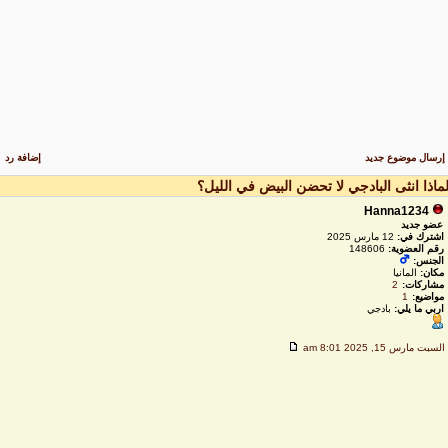
رسال موضوع جديد
إضافة رد
ماذا انثى البادجي لا تحضن البيض في الليل؟
Hanna1234
عضو جديد
اشترك في:
12 مارس 2025
رقم العضوية:
148606
الجنس:
مكان:
المانيا
مشاركات:
2
مواضيع:
1
اربي ما يلي:
بادجي
لسبت مارس 15, 2025 8:01 am