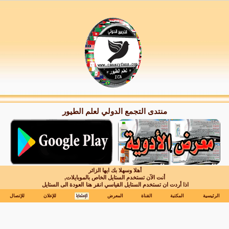
منتدى التجمع الدولي لعلم الطيور
أهلا وسهلا بك ايها الزائر
أنت الآن تستخدم الستايل الخاص بالموبايلات,
اذا أردت ان تستخدم الستايل القياسي انقر هنا
العودة الى الستايل
الرئيسية
المكتبة
القناة
المعرض
للإعلان
للإتصال