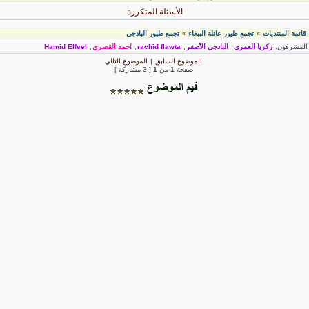
الأسئلة المتكررة
قائمة المنتديات
تجمع طيور عائلة الببغاء
تجمع طيور البادجي
»
»
لمشرفون:
زكريا العمري
,
البادجي الأصفر
,
rachid flawta
,
احمد القصري
,
Hamid Elfeel
الموضوع السابق
|
الموضوع التالي
صفحة
1
من
1
[ 3 مشاركة ]