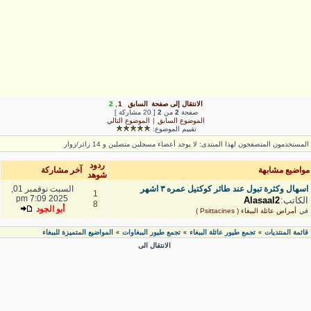
الانتقال إلى صفحة
السابق
1
,
2
صفحة
2
من
2
[ 20 مشاركة ]
الموضوع السابق
|
الموضوع التالي
تقييم الموضوع:
لمستخدمون المتصفحون لهذا المنتدى: لا يوجد أعضاء مسجلين متصلين و 14 زائر/زوار
ردود
واضيع مشابهة
آخر مشاركة
شوهد
اسهال وكثرة تبول عند طائر كوكتيل عمره ٣ اشهر
السبت نوفمبر 01,
1
2025 7:09 pm
الكاتب:
Alasaal2
8
أبو الجود
في
أمراض عائلة الببغاء ( Psittacines )
قائمة المنتديات
تجمع طيور عائلة الببغاء
تجمع طيور الببغاوات
المواضيع المتميزة للببغاء
»
»
»
الانتقال الى