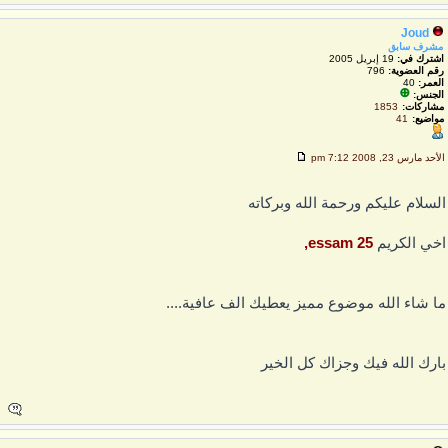
Joud
مشرف سابق
اشترك في:
19 إبريل 2005
رقم العضوية:
796
العمر:
40
الجنس:
مشاركات:
1853
مواضيع:
41
لأحد مارس 23, 2008 7:12 pm
لسلام عليكم ورحمة الله وبركاته
خي الكريم
essam 25,
ا شاء الله موضوع مميز يعطيك الف عافية....
ارك الله فيك وجزاك كل الخير