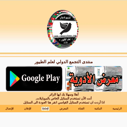
منتدى التجمع الدولي لعلم الطيور
أهلا وسهلا بك ايها الزائر
أنت الآن تستخدم الستايل الخاص بالموبايلات,
اذا أردت ان تستخدم الستايل القياسي انقر هنا
العودة الى الستايل
الرئيسية
المكتبة
القناة
المعرض
للإعلان
للإتصال