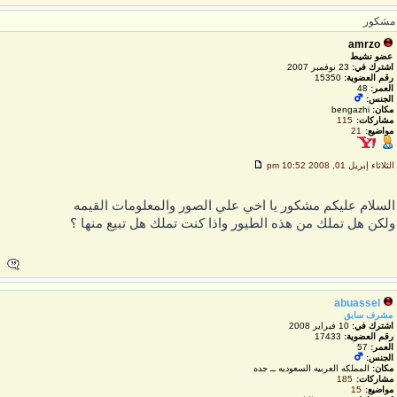
شكور
amrzo
عضو نشيط
اشترك في:
23 نوفمبر 2007
رقم العضوية:
15350
العمر:
48
الجنس:
مكان:
bengazhi
مشاركات:
115
مواضيع:
21
لثلاثاء إبريل 01, 2008 10:52 pm
لسلام عليكم مشكور يا اخي علي الصور والمعلومات القيمه
لكن هل تملك من هذه الطيور واذا كنت تملك هل تبيع منها ؟
abuassel
مشرف سابق
اشترك في:
10 فبراير 2008
رقم العضوية:
17433
العمر:
57
الجنس:
مكان:
المملكه العربيه السعوديه ــ جده
مشاركات:
185
مواضيع:
15