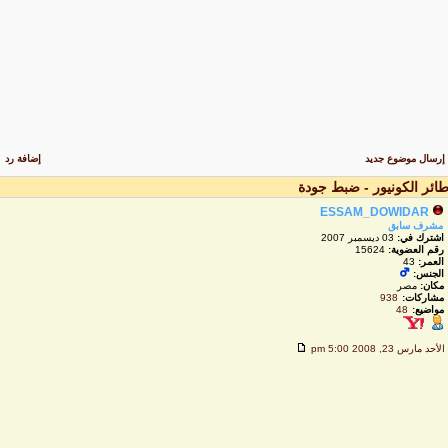
رسال موضوع جديد
إضافة رد
ائر الكونيور - ضبط جودة
ESSAM_DOWIDAR
مشرف سابق
اشترك في:
03 ديسمبر 2007
رقم العضوية:
15624
العمر:
43
الجنس:
مكان:
مصر
مشاركات:
938
مواضيع:
48
لأحد مارس 23, 2008 5:00 pm