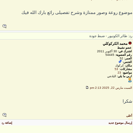
وضوع روعة وصور ممتازة وشرح تفصيلى رائع بارك الله فيك
د: طائر الكونيور - ضبط جودة
محمد الكركوكلي
عضو نشيط
اشترك في:
30 أكتوبر 2011
رقم العضوية:
54445
العمر:
52
الجنس:
مكان:
كركوك
مشاركات:
53
مواضيع:
23
اربي ما يلي:
البادجي
لسبت مارس 22, 2025 2:13 pm
كرا
على
رسال موضوع جديد
إضافة رد