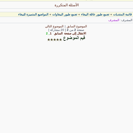
الأسئلة المتكررة
قائمة المنتديات
تجمع طيور عائلة الببغاء
تجمع طيور الببغاوات
المواضيع المتميزة للببغاء
»
»
»
لمشرف:
المشرف
الموضوع السابق
|
الموضوع التالي
صفحة
2
من
2
[ 20 مشاركة ]
الانتقال إلى صفحة
السابق
1
,
2