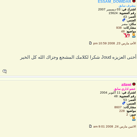
ESSAM_DOWIDAR
مشرف سابق
اشترك في:
03 ديسمبر 2007
رقم العضوية:
15624
العمر:
43
الجنس:
مكان:
مصر
مشاركات:
938
مواضيع:
48
لأحد مارس 23, 2008 10:59 pm
تى العزيزه Joud شكرا لكلامك المشجع وجزاك الله كل الخير
allawi
عضو اداري سابق
اشترك في:
11 أكتوبر 2004
رقم العضوية:
48
العمر:
53
الجنس:
مشاركات:
8607
مواضيع:
228
صور:
2
لاثنين مارس 24, 2008 9:01 am