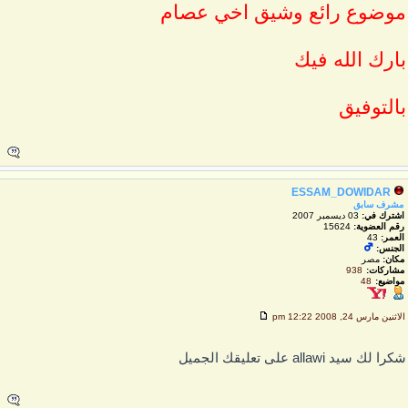
وضوع رائع وشيق اخي عصام
ارك الله فيك
التوفيق
ESSAM_DOWIDAR
مشرف سابق
اشترك في:
03 ديسمبر 2007
رقم العضوية:
15624
العمر:
43
الجنس:
مكان:
مصر
مشاركات:
938
مواضيع:
48
لاثنين مارس 24, 2008 12:22 pm
كرا لك سيد allawi على تعليقك الجميل