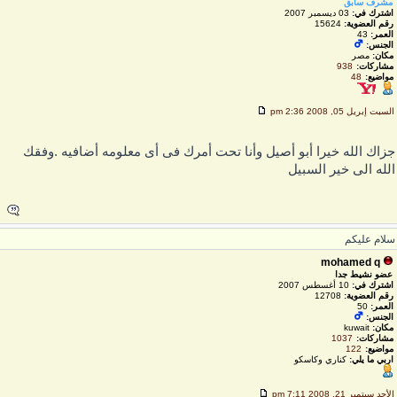
مشرف سابق
اشترك في:
03 ديسمبر 2007
رقم العضوية:
15624
العمر:
43
الجنس:
مكان:
مصر
مشاركات:
938
مواضيع:
48
لسبت إبريل 05, 2008 2:36 pm
زاك الله خيرا أبو أصيل وأنا تحت أمرك فى أى معلومه أضافيه .وفقك
لله الى خير السبيل
لام عليكم
mohamed q
عضو نشيط جدا
اشترك في:
10 أغسطس 2007
رقم العضوية:
12708
العمر:
50
الجنس:
مكان:
kuwait
مشاركات:
1037
مواضيع:
122
اربي ما يلي:
كناري وكاسكو
لأحد سبتمبر 21, 2008 7:11 pm