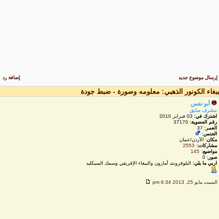
رسال موضوع جديد
إضافة رد
بغاء الكونور الذهبي: معلومه وصورة - ضبط جودة
أبو نفس
مشرف سابق
اشترك في:
03 فبراير 2010
رقم العضوية:
37170
العمر:
37
الجنس:
مكان:
الأردن/عمان
مشاركات:
2553
مواضيع:
145
صور:
0
اربي ما يلي:
البلوفرونتد أمازون والببغاء الإفريقي وسمك السيكليد
لسبت مايو 25, 2013 6:34 pm