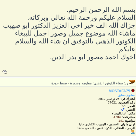
سم الله الرحمن الرحيم.
لسلام عليكم ورحمة الله تعالى وبركاته.
زاك الله الف خير اخي العزيز الدكتور ابو صهيب
اشاء الله موضوع جميل وصور اجمل للببغاء
لكونور الذهبي بالتوفيق ان شاء الله والسلام
ليكم.
خوك احمد مصور ابو بدر الدين.
رد: ببغاء الكونور الذهبي: معلومه وصورة - ضبط جودة
MOSTAFA75
مشرف سابق
اشترك في:
25 نوفمبر 2012
رقم العضوية:
67621
العمر:
51
الجنس:
مكان:
الدارالبيضاء
مشاركات:
4784
مواضيع:
141
اربي ما يلي:
الحسون - الهجين - الكناري حاليا
الزيبرا - البنغالي - الكولد فنش - البادجي سابقا