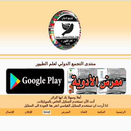
منتدى التجمع الدولي لعلم الطيور
أهلا وسهلا بك ايها الزائر
أنت الآن تستخدم الستايل الخاص بالموبايلات,
اذا أردت ان تستخدم الستايل القياسي انقر هنا
العودة الى الستايل
الرئيسية
المكتبة
القناة
المعرض
للإعلان
للإتصال