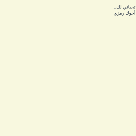
حياتي لك..
خوك رمزي