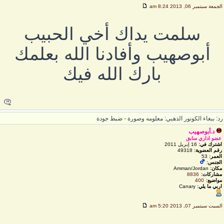
لجمعة سبتمبر 06, 2013 8:24 am
سلمت يداك أخي الحبيب
أبوصهيب وأفادنا الله بعلمك
بارك الله فيك
د: ببغاء الكونور الذهبي: معلومه وصورة - ضبط جودة
د.أبوصهيب
عضو اداري سابق
اشترك في:
16 إبريل 2011
رقم العضوية:
49318
العمر:
53
الجنس:
مكان:
Amman/Jordan
مشاركات:
8836
مواضيع:
400
اربي ما يلي:
Canary
لسبت سبتمبر 07, 2013 5:20 am