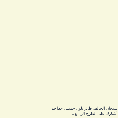
بحان الخالف طائر بلون جميــل جدا جدا..
شكرك على الطرح الرااائع..