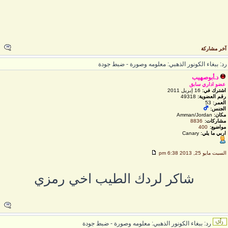
خر مشاركة
د: ببغاء الكونور الذهبي: معلومه وصورة - ضبط جودة
د.أبوصهيب
عضو اداري سابق
اشترك في:
16 إبريل 2011
رقم العضوية:
49318
العمر:
53
الجنس:
مكان:
Amman/Jordan
مشاركات:
8836
مواضيع:
400
اربي ما يلي:
Canary
لسبت مايو 25, 2013 6:38 pm
شاكر لردك الطيب اخي رمزي
رد: ببغاء الكونور الذهبي: معلومه وصورة - ضبط جودة