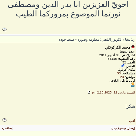
اخويّ العزيزين ابا بدر الدين ومصطفى
نورتما الموضوع بمروركما الطيب
د: ببغاء الكونور الذهبي: معلومه وصورة - ضبط جودة
محمد الكركوكلي
عضو نشيط
اشترك في:
30 أكتوبر 2011
رقم العضوية:
54445
العمر:
52
الجنس:
مكان:
كركوك
مشاركات:
53
مواضيع:
23
اربي ما يلي:
البادجي
لسبت مارس 22, 2025 2:15 pm
كرا
على
رسال موضوع جديد
إضافة رد