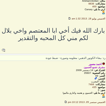
مكان:
Amman/Jordan
مشاركات:
8836
مواضيع:
400
اربي ما يلي:
Canary
لخميس يوليو 18, 2013 1:32 am
بارك الله فيك أخي ابا المعتصم واخي بلال
لكم مني كل المحبه والتقدير
د: ببغاء الكونور الذهبي: معلومه وصورة - ضبط جودة
احمد مصور
مشرف تجمع الحسون
اشترك في:
14 ديسمبر 2009
رقم العضوية:
35607
العمر:
69
الجنس:
مكان:
المغرب
مشاركات:
7484
مواضيع:
435
صور:
0
اربي ما يلي:
الحسون و هجينه وكناري مالينوا
لخميس سبتمبر 05, 2013 10:12 pm