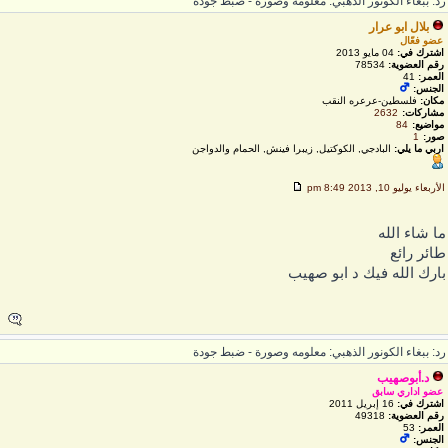
د: ببغاء الكونور الذهبي: معلومه وصورة - ضبط جودة
بلال ابو عرار
عضو فعّال
اشترك في:
04 مايو 2013
رقم العضوية:
78534
العمر:
41
الجنس:
مكان:
فلسطين-عرعره النقب
مشاركات:
2632
مواضيع:
84
صور:
1
اربي ما يلي:
البادجي, الكوكتيل, زيبرا فينش, الحمام والدواجن
لأربعاء يوليو 10, 2013 8:49 pm
ا شاء الله
ائر رائع
ارك الله فيك د ابو صهيب
د: ببغاء الكونور الذهبي: معلومه وصورة - ضبط جودة
د.أبوصهيب
عضو اداري سابق
اشترك في:
16 إبريل 2011
رقم العضوية:
49318
العمر:
53
الجنس: