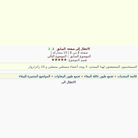
الانتقال إلى صفحة
السابق
1
,
2
صفحة
2
من
2
[ 19 مشاركة ]
الموضوع السابق
|
الموضوع التالي
تقييم الموضوع:
لمستخدمون المتصفحون لهذا المنتدى: لا يوجد أعضاء مسجلين متصلين و 16 زائر/زوار
قائمة المنتديات
تجمع طيور عائلة الببغاء
تجمع طيور الببغاوات
المواضيع المتميزة للببغاء
»
»
»
الانتقال الى