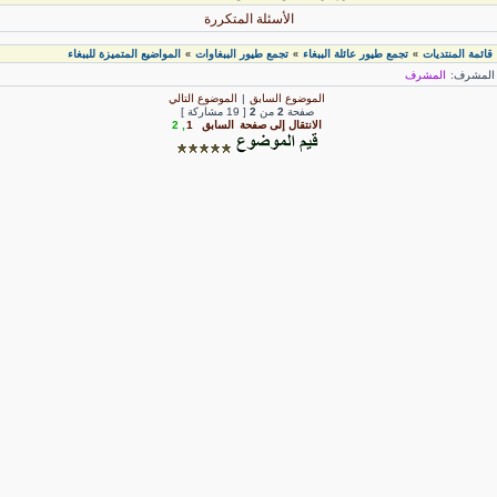
الأسئلة المتكررة
قائمة المنتديات
تجمع طيور عائلة الببغاء
تجمع طيور الببغاوات
المواضيع المتميزة للببغاء
»
»
»
لمشرف:
المشرف
الموضوع السابق
|
الموضوع التالي
صفحة
2
من
2
[ 19 مشاركة ]
الانتقال إلى صفحة
السابق
1
,
2