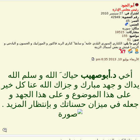
أبو الجود
رئيس مجلس الإدارة
اشترك في:
27 سبتمبر 2010
رقم العضوية:
42949
العمر:
45
الجنس:
مكان:
سورية
مشاركات:
19515
مواضيع:
155
صور:
61
اربي ما يلي:
الكناري السوري البلدي عامة ً و سابقا ً كناري الريد فاكتور و الموزاييك و الحسون و البادجي و
الزيبرا فينش و بعض أسماك الزينة
لأربعاء يوليو 10, 2013 6:35 pm
أخي
د.أبوصهيب
حياك َ الله و سلم الله
داك و جهد مبارك و جزاك الله عنا كل خير
على هذا الموضوع و على هذا الجهد و
جعله في ميزان حسناتك و بإنتظار المزيد .