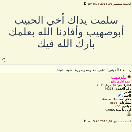
لجمعة سبتمبر 06, 2013 8:24 am
سلمت يداك أخي الحبيب
أبوصهيب وأفادنا الله بعلمك
بارك الله فيك
د: ببغاء الكونور الذهبي: معلومه وصورة - ضبط جودة
د.أبوصهيب
عضو اداري سابق
اشترك في:
16 إبريل 2011
رقم العضوية:
49318
العمر:
53
الجنس:
مكان:
Amman/Jordan
مشاركات:
8836
مواضيع:
400
اربي ما يلي:
Canary
لسبت سبتمبر 07, 2013 5:20 am