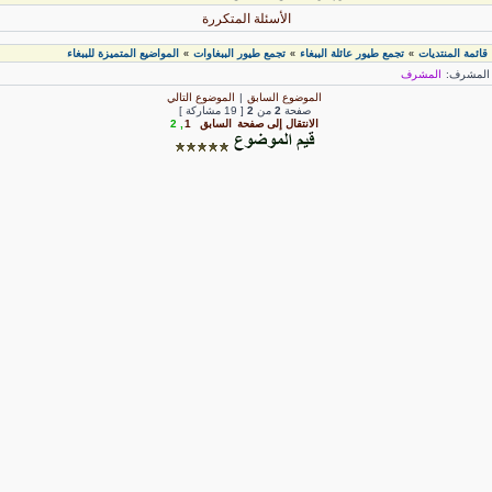
الأسئلة المتكررة
قائمة المنتديات
تجمع طيور عائلة الببغاء
تجمع طيور الببغاوات
المواضيع المتميزة للببغاء
»
»
»
لمشرف:
المشرف
الموضوع السابق
|
الموضوع التالي
صفحة
2
من
2
[ 19 مشاركة ]
الانتقال إلى صفحة
السابق
1
,
2