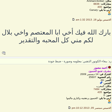
مكان:
Amman/Jordan
مشاركات:
8836
مواضيع:
400
اربي ما يلي:
Canary
لخميس يوليو 18, 2013 1:32 am
بارك الله فيك أخي ابا المعتصم واخي بلال
لكم مني كل المحبه والتقدير
د: ببغاء الكونور الذهبي: معلومه وصورة - ضبط جودة
احمد مصور
مشرف تجمع الحسون
اشترك في:
14 ديسمبر 2009
رقم العضوية:
35607
العمر:
69
الجنس:
مكان:
المغرب
مشاركات:
7484
مواضيع:
435
صور:
0
اربي ما يلي:
الحسون و هجينه وكناري مالينوا
لخميس سبتمبر 05, 2013 10:12 pm