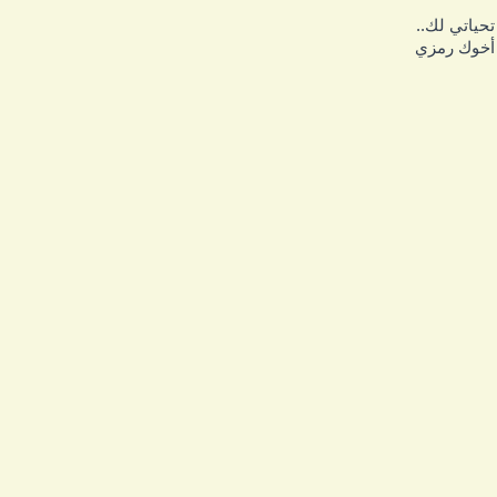
حياتي لك..
خوك رمزي