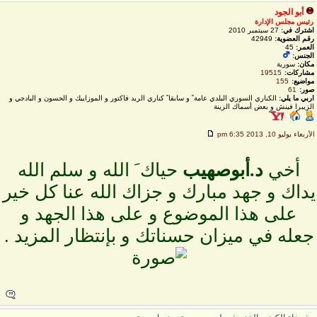
أبو الجود
رئيس مجلس الإدارة
اشترك في:
27 سبتمبر 2010
رقم العضوية:
42949
العمر:
45
الجنس:
مكان:
سورية
مشاركات:
19515
مواضيع:
155
صور:
61
اربي ما يلي:
الكناري السوري البلدي عامة ً و سابقا ً كناري الريد فاكتور و الموزاييك و الحسون و البادجي و
الزيبرا فينش و بعض أسماك الزينة
لأربعاء يوليو 10, 2013 6:35 pm
أخي
د.أبوصهيب
حياك َ الله و سلم الله
داك و جهد مبارك و جزاك الله عنا كل خير
على هذا الموضوع و على هذا الجهد و
جعله في ميزان حسناتك و بإنتظار المزيد .