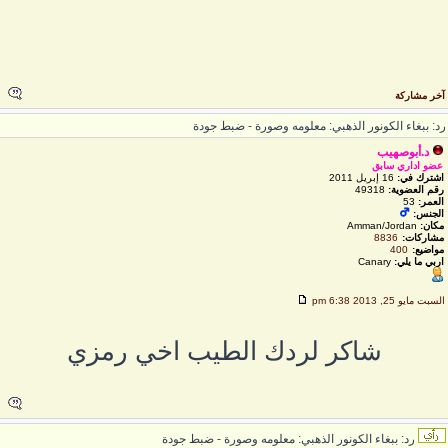
خر مشاركة
د: ببغاء الكونور الذهبي: معلومه وصورة - ضبط جودة
د.أبوصهيب
عضو اداري سابق
اشترك في:
16 إبريل 2011
رقم العضوية:
49318
العمر:
53
الجنس:
مكان:
Amman/Jordan
مشاركات:
8836
مواضيع:
400
اربي ما يلي:
Canary
لسبت مايو 25, 2013 6:38 pm
شاكر لردك الطيب اخي رمزي
رد: ببغاء الكونور الذهبي: معلومه وصورة - ضبط جودة