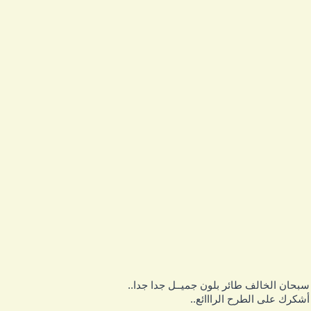
بحان الخالف طائر بلون جميــل جدا جدا..
شكرك على الطرح الرااائع..