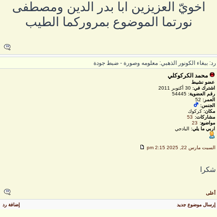
اخويّ العزيزين ابا بدر الدين ومصطفى
نورتما الموضوع بمروركما الطيب
د: ببغاء الكونور الذهبي: معلومه وصورة - ضبط جودة
محمد الكركوكلي
عضو نشيط
اشترك في:
30 أكتوبر 2011
رقم العضوية:
54445
العمر:
52
الجنس:
مكان:
كركوك
مشاركات:
53
مواضيع:
23
اربي ما يلي:
البادجي
لسبت مارس 22, 2025 2:15 pm
كرا
على
رسال موضوع جديد
إضافة رد