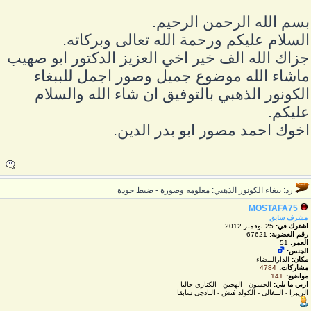
سم الله الرحمن الرحيم.
لسلام عليكم ورحمة الله تعالى وبركاته.
زاك الله الف خير اخي العزيز الدكتور ابو صهيب
اشاء الله موضوع جميل وصور اجمل للببغاء
لكونور الذهبي بالتوفيق ان شاء الله والسلام
ليكم.
خوك احمد مصور ابو بدر الدين.
رد: ببغاء الكونور الذهبي: معلومه وصورة - ضبط جودة
MOSTAFA75
مشرف سابق
اشترك في:
25 نوفمبر 2012
رقم العضوية:
67621
العمر:
51
الجنس:
مكان:
الدارالبيضاء
مشاركات:
4784
مواضيع:
141
اربي ما يلي:
الحسون - الهجين - الكناري حاليا
الزيبرا - البنغالي - الكولد فنش - البادجي سابقا