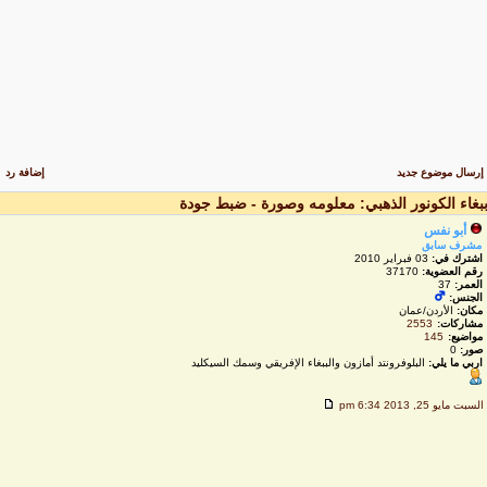
رسال موضوع جديد
إضافة رد
بغاء الكونور الذهبي: معلومه وصورة - ضبط جودة
أبو نفس
مشرف سابق
اشترك في:
03 فبراير 2010
رقم العضوية:
37170
العمر:
37
الجنس:
مكان:
الأردن/عمان
مشاركات:
2553
مواضيع:
145
صور:
0
اربي ما يلي:
البلوفرونتد أمازون والببغاء الإفريقي وسمك السيكليد
لسبت مايو 25, 2013 6:34 pm