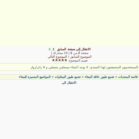
الانتقال إلى صفحة
السابق
1
,
2
صفحة
2
من
2
[ 19 مشاركة ]
الموضوع السابق
|
الموضوع التالي
تقييم الموضوع:
لمستخدمون المتصفحون لهذا المنتدى: لا يوجد أعضاء مسجلين متصلين و 9 زائر/زوار
قائمة المنتديات
تجمع طيور عائلة الببغاء
تجمع طيور الببغاوات
المواضيع المتميزة للببغاء
»
»
»
الانتقال الى