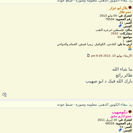
د: ببغاء الكونور الذهبي: معلومه وصورة - ضبط جودة
بلال ابو عرار
عضو فعّال
اشترك في:
04 مايو 2013
رقم العضوية:
78534
العمر:
41
الجنس:
مكان:
فلسطين-عرعره النقب
مشاركات:
2632
مواضيع:
84
صور:
1
اربي ما يلي:
البادجي, الكوكتيل, زيبرا فينش, الحمام والدواجن
لأربعاء يوليو 10, 2013 8:49 pm
ا شاء الله
ائر رائع
ارك الله فيك د ابو صهيب
د: ببغاء الكونور الذهبي: معلومه وصورة - ضبط جودة
د.أبوصهيب
عضو اداري سابق
اشترك في:
16 إبريل 2011
رقم العضوية:
49318
العمر:
53
الجنس: