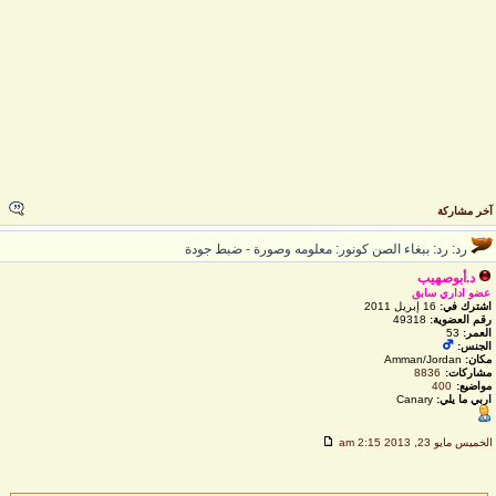
خر مشاركة
رد: رد: ببغاء الصن كونور: معلومه وصورة - ضبط جودة
د.أبوصهيب
عضو اداري سابق
اشترك في:
16 إبريل 2011
رقم العضوية:
49318
العمر:
53
الجنس:
مكان:
Amman/Jordan
مشاركات:
8836
مواضيع:
400
اربي ما يلي:
Canary
لخميس مايو 23, 2013 2:15 am