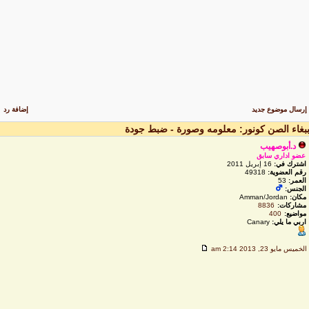
رسال موضوع جديد
إضافة رد
بغاء الصن كونور: معلومه وصورة - ضبط جودة
د.أبوصهيب
عضو اداري سابق
اشترك في:
16 إبريل 2011
رقم العضوية:
49318
العمر:
53
الجنس:
مكان:
Amman/Jordan
مشاركات:
8836
مواضيع:
400
اربي ما يلي:
Canary
لخميس مايو 23, 2013 2:14 am