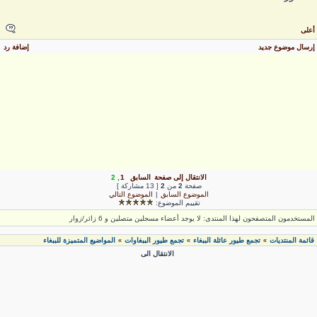
على
رسال موضوع جديد
إضافة رد
الانتقال إلى صفحة
السابق
1
,
2
صفحة
2
من
2
[ 13 مشاركة ]
الموضوع السابق
|
الموضوع التالي
تقييم الموضوع:
لمستخدمون المتصفحون لهذا المنتدى: لا يوجد أعضاء مسجلين متصلين و 6 زائر/زوار
قائمة المنتديات
تجمع طيور عائلة الببغاء
تجمع طيور الببغاوات
المواضيع المتميزة للببغاء
»
»
»
الانتقال الى