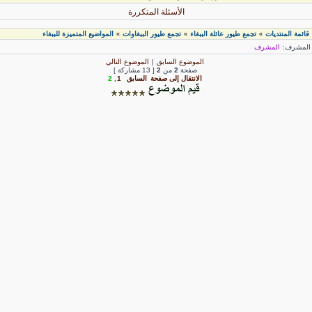
الأسئلة المتكررة
قائمة المنتديات
تجمع طيور عائلة الببغاء
تجمع طيور الببغاوات
المواضيع المتميزة للببغاء
»
»
»
لمشرف:
المشرف
الموضوع السابق
|
الموضوع التالي
صفحة
2
من
2
[ 13 مشاركة ]
الانتقال إلى صفحة
السابق
1
,
2