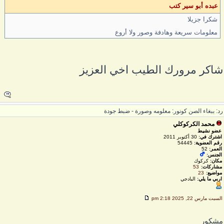
عبده أبو سير كتب
شكرا جزيلا
معلومات سريعة وهادفة وصور ولا أروع
اكر مرورك الطيب اخي العزيز
د: ببغاء الصن كونور: معلومه وصورة - ضبط جودة
محمد الكركوكلي
عضو نشيط
اشترك في:
30 أكتوبر 2011
رقم العضوية:
54445
العمر:
52
الجنس:
مكان:
كركوك
مشاركات:
53
مواضيع:
23
اربي ما يلي:
البادجي
لسبت مارس 22, 2025 2:18 pm
شكور