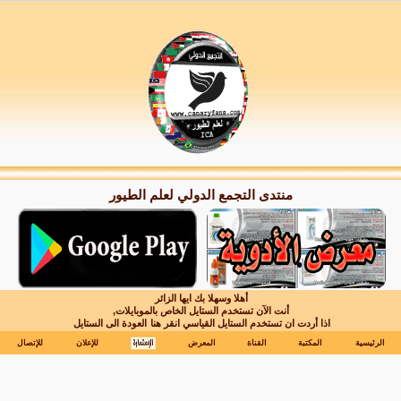
منتدى التجمع الدولي لعلم الطيور
أهلا وسهلا بك ايها الزائر
أنت الآن تستخدم الستايل الخاص بالموبايلات,
اذا أردت ان تستخدم الستايل القياسي انقر هنا
العودة الى الستايل
الرئيسية
المكتبة
القناة
المعرض
للإعلان
للإتصال