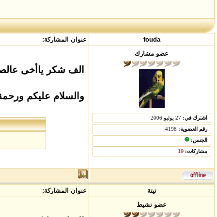
fouda
عنوان المشاركة:
عضو مشارك
الف شكر ياأخى عالصو
والسلام عليكم ورحمة 
اشترك في:
27 يوليو 2006
رقم العضوية:
4198
الجنس:
مشاركات:
19
تيتة
عنوان المشاركة:
عضو نشيط