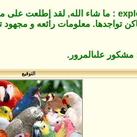
أخي explorer3003 : ما شاء الله, لقد إط
كن تواجدها. معلومات رائعه و مجهود تش
التوقيع