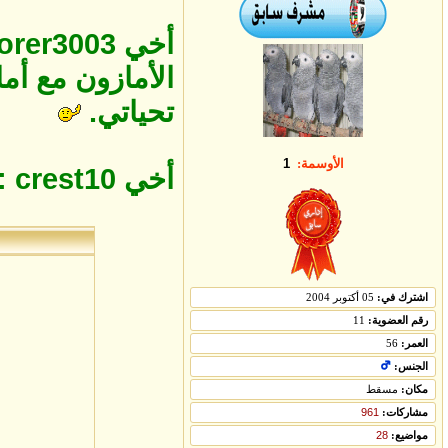
الأمازون مع أما
تحياتي.
الأوسمة:
1
أخي crest10 : مشكور علىالمرور.
اشترك في:
05 أكتوبر 2004
رقم العضوية:
11
العمر:
56
الجنس:
مكان:
مسقط
مشاركات:
961
مواضيع:
28