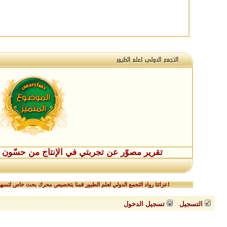
تقرير مصوّر عن تجربتي في الإنتاج من حسّون طفر
اعزائنا رواد التجمع الدولي لعلم الطيور قمنا بتخصيص محرك بحث خاص لتسهيل
التسجيل
تسجيل الدخول