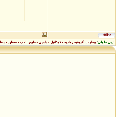
اربي ما يلي
:
ببغاوات أفريقيه رماديه - كوكاتيل - بادجي - طيور الحب - صفارد - ببغاء