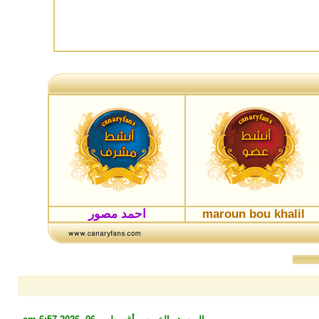
maroun bou khalil
احمد مصور