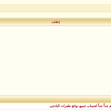
إعلانات
م جداً جداً لحساب جميع نواتج طفرات البادجى