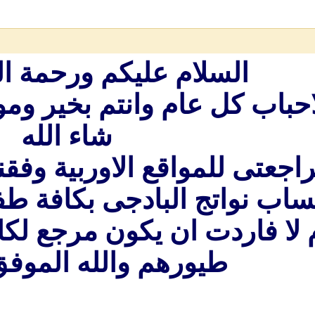
السلام عليكم ورحمة الل
احباب كل عام وانتم بخير و
شاء الله
اجعتى للمواقع الاوربية وفقن
ساب نواتج البادجى بكافة طف
 لا فاردت ان يكون مرجع لكا
طيورهم والله الموفق