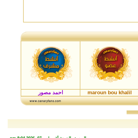
maroun bou khalil
احمد مصور