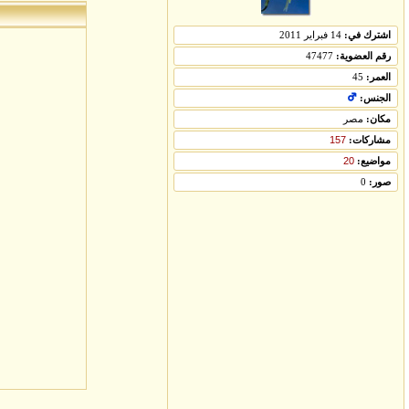
اشترك في:
14 فبراير 2011
رقم العضوية:
47477
العمر:
45
الجنس:
مكان:
مصر
مشاركات:
157
مواضيع:
20
صور:
0