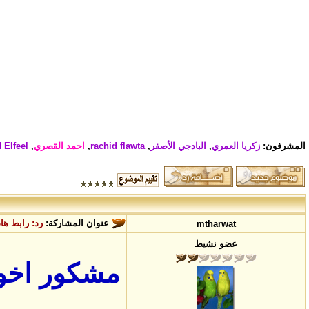
المشرفون:
زكريا العمري
,
البادجي الأصفر
,
rachid flawta
,
احمد القصري
,
 Elfeel
عنوان المشاركة:
رد: رابط ها
mtharwat
عضو نشيط
مشكور اخونا