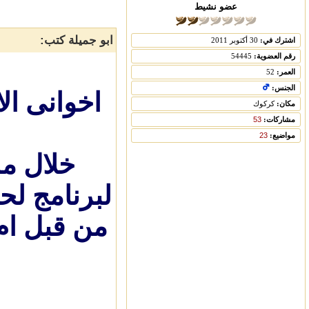
عضو نشيط
ابو جميلة كتب:
اشترك في:
30 أكتوبر 2011
رقم العضوية:
54445
العمر:
52
الجنس:
اخوانى ال
مكان:
كركوك
مشاركات:
53
مواضيع:
23
خلال مر
لبرنامج لح
من قبل ام