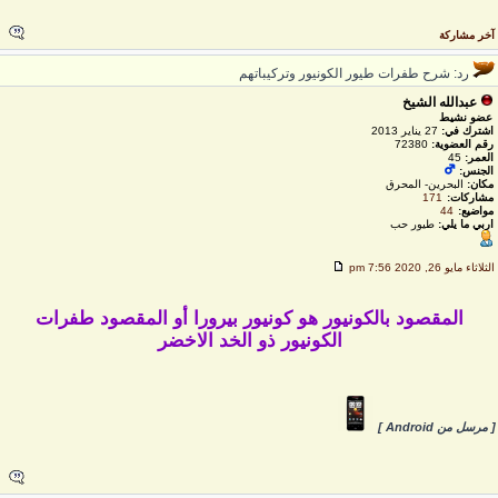
خر مشاركة
رد: شرح طفرات طيور الكونيور وتركيباتهم
عبدالله الشيخ
عضو نشيط
اشترك في:
27 يناير 2013
رقم العضوية:
72380
العمر:
45
الجنس:
مكان:
البحرين- المحرق
مشاركات:
171
مواضيع:
44
اربي ما يلي:
طيور حب
لثلاثاء مايو 26, 2020 7:56 pm
المقصود بالكونيور هو كونيور بيرورا أو المقصود طفرات
الكونيور ذو الخد الاخضر
 مرسل من Android ]