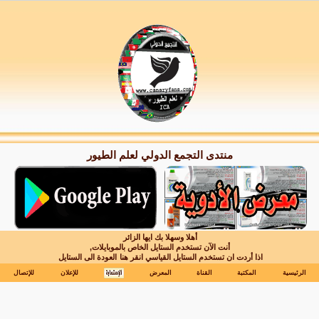
منتدى التجمع الدولي لعلم الطيور
أهلا وسهلا بك ايها الزائر
أنت الآن تستخدم الستايل الخاص بالموبايلات,
اذا أردت ان تستخدم الستايل القياسي انقر هنا
العودة الى الستايل
الرئيسية
المكتبة
القناة
المعرض
للإعلان
للإتصال