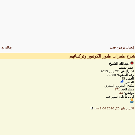
رسال موضوع جديد
إضافة رد
رح طفرات طيور الكونيور وتركيباتهم
عبدالله الشيخ
عضو نشيط
اشترك في:
27 يناير 2013
رقم العضوية:
72380
العمر:
45
الجنس:
مكان:
البحرين- المحرق
مشاركات:
171
مواضيع:
44
اربي ما يلي:
طيور حب
لاثنين مايو 25, 2020 9:04 pm