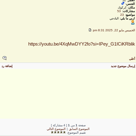
العمر:
52
الجنس:
مكان:
كركوك
مشاركات:
53
مواضيع:
23
اربي ما يلي:
البادجي
لخميس مايو 22, 2025 8:31 pm
https://youtu.be/4XqMwDYY2fo?si=IPey_G1ICiKRbli
على
رسال موضوع جديد
إضافة رد
صفحة
1
من
1
[ 4 مشاركة ]
الموضوع السابق
|
الموضوع التالي
تقييم الموضوع: