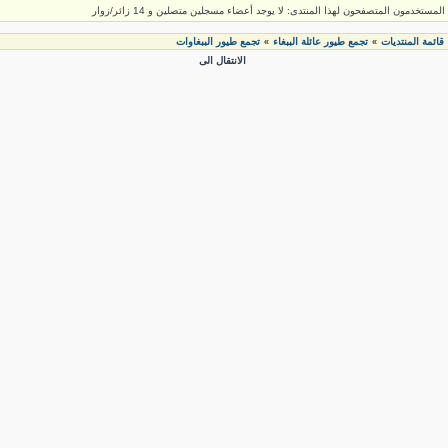
لمستخدمون المتصفحون لهذا المنتدى: لا يوجد أعضاء مسجلين متصلين و 14 زائر/زوار
قائمة المنتديات
تجمع طيور عائلة الببغاء
تجمع طيور الببغاوات
»
»
الانتقال الى