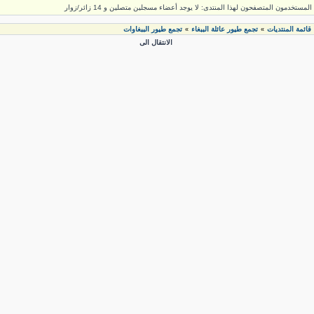
لمستخدمون المتصفحون لهذا المنتدى: لا يوجد أعضاء مسجلين متصلين و 14 زائر/زوار
قائمة المنتديات
تجمع طيور عائلة الببغاء
تجمع طيور الببغاوات
»
»
الانتقال الى