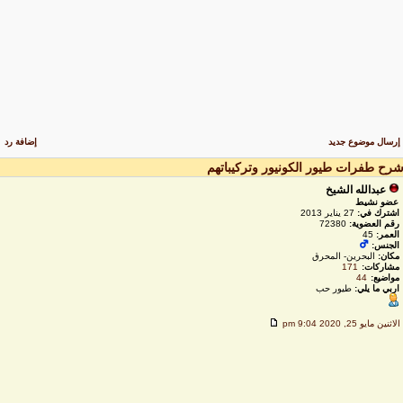
رسال موضوع جديد
إضافة رد
رح طفرات طيور الكونيور وتركيباتهم
عبدالله الشيخ
عضو نشيط
اشترك في:
27 يناير 2013
رقم العضوية:
72380
العمر:
45
الجنس:
مكان:
البحرين- المحرق
مشاركات:
171
مواضيع:
44
اربي ما يلي:
طيور حب
لاثنين مايو 25, 2020 9:04 pm