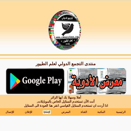
منتدى التجمع الدولي لعلم الطيور
أهلا وسهلا بك ايها الزائر
أنت الآن تستخدم الستايل الخاص بالموبايلات,
اذا أردت ان تستخدم الستايل القياسي انقر هنا
العودة الى الستايل
الرئيسية
المكتبة
القناة
المعرض
للإعلان
للإتصال