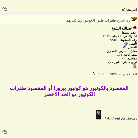
خر مشاركة
رد: شرح طفرات طيور الكونيور وتركيباتهم
عبدالله الشيخ
عضو نشيط
اشترك في:
27 يناير 2013
رقم العضوية:
72380
العمر:
45
الجنس:
مكان:
البحرين- المحرق
مشاركات:
171
مواضيع:
44
اربي ما يلي:
طيور حب
لثلاثاء مايو 26, 2020 7:56 pm
المقصود بالكونيور هو كونيور بيرورا أو المقصود طفرات
الكونيور ذو الخد الاخضر
 مرسل من Android ]