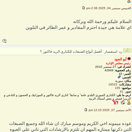
لخميس سبتمبر 04, 2025 2:36 pm
لسلام عليكم ورحمة الله وبركاته
ي علامة هي جيدة احترم المقادير و عمر الطائر في التلوين
رد: استفسار : أفضل أنواع الصبغات للكناري الريد فاكتور ؟
أبو الجود
رئيس مجلس الإدارة
اشترك في:
27 سبتمبر 2010
رقم العضوية:
42949
العمر:
45
الجنس:
مكان:
سورية
مشاركات:
19515
مواضيع:
155
صور:
61
اربي ما يلي:
الكناري السوري البلدي عامة ً و سابقا ً كناري الريد فاكتور و الموزاييك و الحسون و البادجي و
الزيبرا فينش و بعض أسماك الزينة
لأحد سبتمبر 07, 2025 12:15 pm
وده ميمونه اخي الكريم وموسم مبارك ان شاء الله وجميع الصبغات
لتي ذكرتها ممتازه المهم ان تلتزم بالارشادات التي تاتي على العبوه