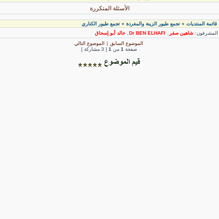
الأسئلة المتكررة
قائمة المنتديات
تجمع طيور الزينة والمغردة
تجمع طيور الكناري
»
»
لمشرفون:
شاهين صقر
,
Dr BEN ELHAFI
,
خالد أبو إسحاق
الموضوع السابق
|
الموضوع التالي
صفحة
1
من
1
[ 3 مشاركة ]