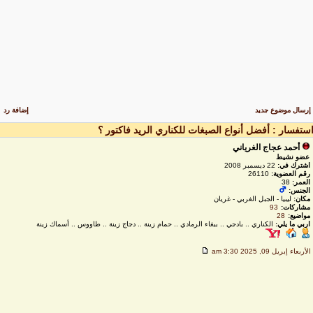
رسال موضوع جديد
إضافة رد
ستفسار : أفضل أنواع الصبغات للكناري الريد فاكتور ؟
أحمد عجاج الغرياني
عضو نشيط
اشترك في:
22 ديسمبر 2008
رقم العضوية:
26110
العمر:
38
الجنس:
مكان:
ليبيا - الجبل الغربي - غريان
مشاركات:
93
مواضيع:
28
اربي ما يلي:
الكناري .. بادجي .. ببغاء الرمادي .. حمام زينة .. دجاج زينة .. طاووس .. أسماك زينة
لأربعاء إبريل 09, 2025 3:30 am