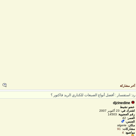
خر مشاركة
د: استفسار : أفضل أنواع الصبغات للكناري الريد فاكتور ؟
djzinedine
عضو نشيط
اشترك في:
23 أكتوبر 2007
رقم العضوية:
14503
العمر:
42
الجنس:
مكان:
algerie
مشاركات:
91
مواضيع:
4