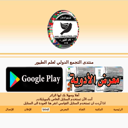
منتدى التجمع الدولي لعلم الطيور
أهلا وسهلا بك ايها الزائر
أنت الآن تستخدم الستايل الخاص بالموبايلات,
اذا أردت ان تستخدم الستايل القياسي انقر هنا
العودة الى الستايل
الرئيسية
المكتبة
القناة
المعرض
للإعلان
للإتصال