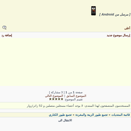
 مرسل من Android ]
على
رسال موضوع جديد
إضافة رد
صفحة
1
من
1
[ 3 مشاركة ]
الموضوع السابق
|
الموضوع التالي
تقييم الموضوع:
لمستخدمون المتصفحون لهذا المنتدى: لا يوجد أعضاء مسجلين متصلين و 52 زائر/زوار
قائمة المنتديات
تجمع طيور الزينة والمغردة
تجمع طيور الكناري
»
»
الانتقال الى