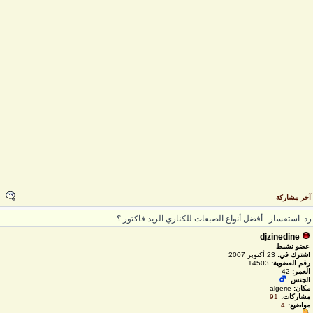
خر مشاركة
د: استفسار : أفضل أنواع الصبغات للكناري الريد فاكتور ؟
djzinedine
عضو نشيط
اشترك في:
23 أكتوبر 2007
رقم العضوية:
14503
العمر:
42
الجنس:
مكان:
algerie
مشاركات:
91
مواضيع:
4