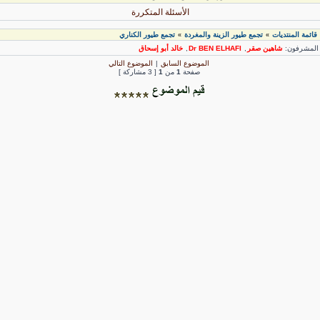
الأسئلة المتكررة
قائمة المنتديات
تجمع طيور الزينة والمغردة
تجمع طيور الكناري
»
»
لمشرفون:
شاهين صقر
,
Dr BEN ELHAFI
,
خالد أبو إسحاق
الموضوع السابق
|
الموضوع التالي
صفحة
1
من
1
[ 3 مشاركة ]