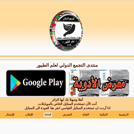
منتدى التجمع الدولي لعلم الطيور
أهلا وسهلا بك ايها الزائر
أنت الآن تستخدم الستايل الخاص بالموبايلات,
اذا أردت ان تستخدم الستايل القياسي انقر هنا
العودة الى الستايل
الرئيسية
المكتبة
القناة
المعرض
للإعلان
للإتصال