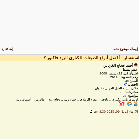
رسال موضوع جديد
إضافة رد
ستفسار : أفضل أنواع الصبغات للكناري الريد فاكتور ؟
أحمد عجاج الغرياني
عضو نشيط
اشترك في:
22 ديسمبر 2008
رقم العضوية:
26110
العمر:
38
الجنس:
مكان:
ليبيا - الجبل الغربي - غريان
مشاركات:
93
مواضيع:
28
اربي ما يلي:
الكناري .. بادجي .. ببغاء الرمادي .. حمام زينة .. دجاج زينة .. طاووس .. أسماك زينة
لأربعاء إبريل 09, 2025 3:30 am