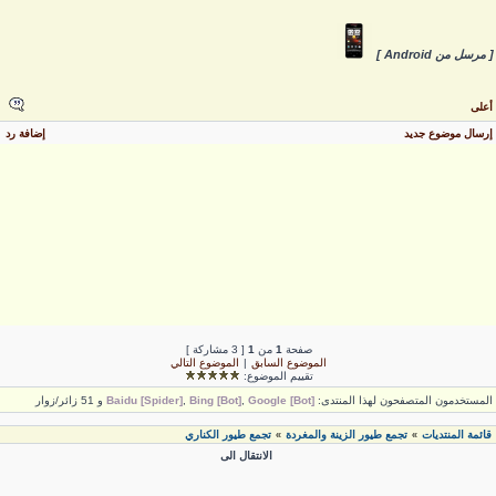
 مرسل من Android ]
على
رسال موضوع جديد
إضافة رد
صفحة
1
من
1
[ 3 مشاركة ]
الموضوع السابق
|
الموضوع التالي
تقييم الموضوع:
لمستخدمون المتصفحون لهذا المنتدى:
Google [Bot]
,
Bing [Bot]
,
Baidu [Spider]
و 51 زائر/زوار
قائمة المنتديات
تجمع طيور الزينة والمغردة
تجمع طيور الكناري
»
»
الانتقال الى