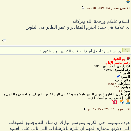
لخميس سبتمبر 04, 2025 2:36 pm
لسلام عليكم ورحمة الله وبركاته
ي علامة هي جيدة احترم المقادير و عمر الطائر في التلوين
رد: استفسار : أفضل أنواع الصبغات للكناري الريد فاكتور ؟
أبو الجود
رئيس مجلس الإدارة
اشترك في:
27 سبتمبر 2010
رقم العضوية:
42949
العمر:
45
الجنس:
مكان:
سورية
مشاركات:
19515
مواضيع:
155
صور:
61
اربي ما يلي:
الكناري السوري البلدي عامة ً و سابقا ً كناري الريد فاكتور و الموزاييك و الحسون و البادجي و
الزيبرا فينش و بعض أسماك الزينة
لأحد سبتمبر 07, 2025 12:15 pm
وده ميمونه اخي الكريم وموسم مبارك ان شاء الله وجميع الصبغات
لتي ذكرتها ممتازه المهم ان تلتزم بالارشادات التي تاتي على العبوه