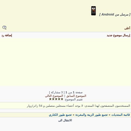
 مرسل من Android ]
على
رسال موضوع جديد
إضافة رد
صفحة
1
من
1
[ 3 مشاركة ]
الموضوع السابق
|
الموضوع التالي
تقييم الموضوع:
لمستخدمون المتصفحون لهذا المنتدى: لا يوجد أعضاء مسجلين متصلين و 54 زائر/زوار
قائمة المنتديات
تجمع طيور الزينة والمغردة
تجمع طيور الكناري
»
»
الانتقال الى