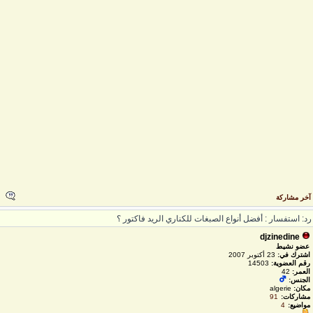
خر مشاركة
د: استفسار : أفضل أنواع الصبغات للكناري الريد فاكتور ؟
djzinedine
عضو نشيط
اشترك في:
23 أكتوبر 2007
رقم العضوية:
14503
العمر:
42
الجنس:
مكان:
algerie
مشاركات:
91
مواضيع:
4