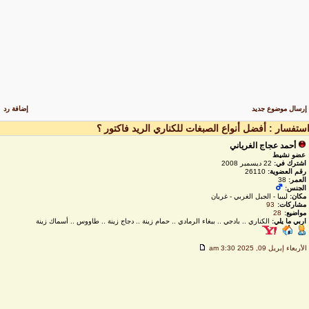
رسال موضوع جديد
إضافة رد
ستفسار : أفضل أنواع الصبغات للكناري الريد فاكتور ؟
أحمد عجاج الغرياني
عضو نشيط
اشترك في:
22 ديسمبر 2008
رقم العضوية:
26110
العمر:
38
الجنس:
مكان:
ليبيا - الجبل الغربي - غريان
مشاركات:
93
مواضيع:
28
اربي ما يلي:
الكناري .. بادجي .. ببغاء الرمادي .. حمام زينة .. دجاج زينة .. طاووس .. أسماك زينة
لأربعاء إبريل 09, 2025 3:30 am