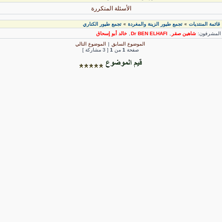
الأسئلة المتكررة
قائمة المنتديات
تجمع طيور الزينة والمغردة
تجمع طيور الكناري
»
»
لمشرفون:
شاهين صقر
,
Dr BEN ELHAFI
,
خالد أبو إسحاق
الموضوع السابق
|
الموضوع التالي
صفحة
1
من
1
[ 3 مشاركة ]