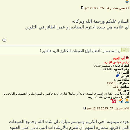
لخميس سبتمبر 04, 2025 2:36 pm
لسلام عليكم ورحمة الله وبركاته
ي علامة هي جيدة احترم المقادير و عمر الطائر في التلوين
رد: استفسار : أفضل أنواع الصبغات للكناري الريد فاكتور ؟
أبو الجود
رئيس مجلس الإدارة
اشترك في:
27 سبتمبر 2010
رقم العضوية:
42949
العمر:
45
الجنس:
مكان:
سورية
مشاركات:
19515
مواضيع:
155
صور:
61
اربي ما يلي:
الكناري السوري البلدي عامة ً و سابقا ً كناري الريد فاكتور و الموزاييك و الحسون و البادجي و
الزيبرا فينش و بعض أسماك الزينة
لأحد سبتمبر 07, 2025 12:15 pm
وده ميمونه اخي الكريم وموسم مبارك ان شاء الله وجميع الصبغات
لتي ذكرتها ممتازه المهم ان تلتزم بالارشادات التي تاتي على العبوه