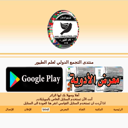
منتدى التجمع الدولي لعلم الطيور
أهلا وسهلا بك ايها الزائر
أنت الآن تستخدم الستايل الخاص بالموبايلات,
اذا أردت ان تستخدم الستايل القياسي انقر هنا
العودة الى الستايل
الرئيسية
المكتبة
القناة
المعرض
للإعلان
للإتصال