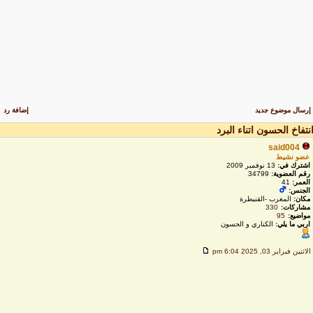
رسال موضوع جديد
إضافة رد
نتفاخ الحسون اتناء البرد
said004
عضو نشيط
اشترك في:
13 نوفمبر 2009
رقم العضوية:
34799
العمر:
41
الجنس:
مكان:
المغرب -القنيطرة
مشاركات:
330
مواضيع:
95
اربي ما يلي:
الكناري و الحسون
لاثنين فبراير 03, 2025 6:04 pm