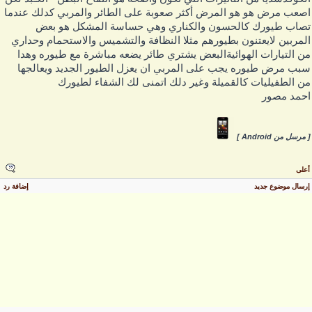
صعب مرض هو هو المرض أكثر صعوبة على الطائر والمربي كدلك عندما
صاب طيورك كالحسون والكناري وهي حساسة المشكل هو بعض
لمربين لايعتنون بطيورهم مثلا النظافة والتشميس والاستحمام وحداري
ن التيارات الهوائيةالبعض يشتري طائر يضعه مباشرة مع طيوره وهدا
بب مرض طيوره يجب على المربي ان يعزل الطيور الجديد ويعالجها
ن الطفيليات كالقميلة وغير دلك اتمنى لك الشفاء لطيورك
حمد مصور
 مرسل من Android ]
على
رسال موضوع جديد
إضافة رد