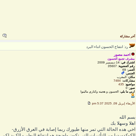
خر مشاركة
رد: انتفاخ الحسون اتناء البرد
احمد مصور
مشرف تجمع الحسون
اشترك في:
14 ديسمبر 2009
رقم العضوية:
35607
العمر:
69
الجنس:
مكان:
المغرب
مشاركات:
7484
مواضيع:
435
صور:
0
اربي ما يلي:
الحسون و هجينه وكناري مالينوا
لأربعاء إبريل 09, 2025 5:37 pm
سم الله
هلا وسهلا بك
خي هده الحالة التي تمر منها طيورك ربما إصابة في العرق الأزرق-
لكوكدسديا من التأثيرات التي تكون واضحة هو انتفاخ البطن - الكـبد لكن