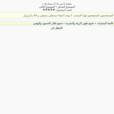
صفحة
1
من
1
[ 2 مشاركة ]
الموضوع السابق
|
الموضوع التالي
تقييم الموضوع:
لمستخدمون المتصفحون لهذا المنتدى: لا يوجد أعضاء مسجلين متصلين و 80 زائر/زوار
قائمة المنتديات
تجمع طيور الزينة والمغردة
تجمع طائر الحسون والهجين
»
»
الانتقال الى