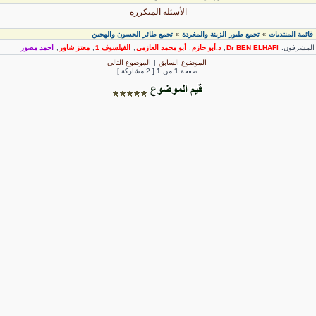
الأسئلة المتكررة
قائمة المنتديات
تجمع طيور الزينة والمغردة
تجمع طائر الحسون والهجين
»
»
لمشرفون:
Dr BEN ELHAFI
,
د.أبو حازم
,
أبو محمد العازمي
,
الفيلسوف 1
,
معتز شاور
,
احمد مصور
الموضوع السابق
|
الموضوع التالي
صفحة
1
من
1
[ 2 مشاركة ]