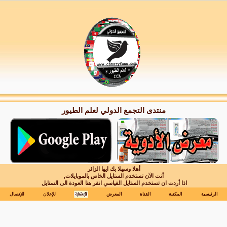
منتدى التجمع الدولي لعلم الطيور
أهلا وسهلا بك ايها الزائر
أنت الآن تستخدم الستايل الخاص بالموبايلات,
اذا أردت ان تستخدم الستايل القياسي انقر هنا
العودة الى الستايل
الرئيسية
المكتبة
القناة
المعرض
للإعلان
للإتصال