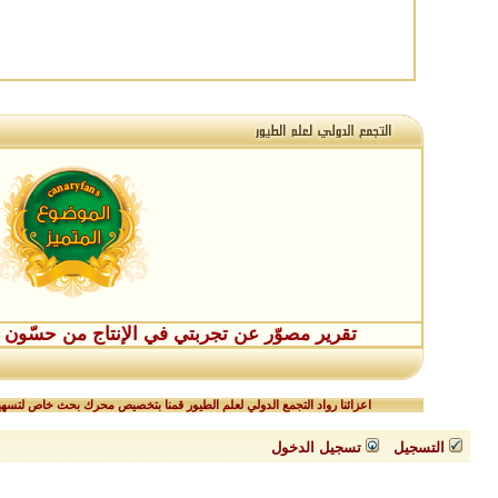
تقرير مصوّر عن تجربتي في الإنتاج من حسّون طفر
اعزائنا رواد التجمع الدولي لعلم الطيور قمنا بتخصيص محرك بحث خاص لتسهيل
التسجيل
تسجيل الدخول