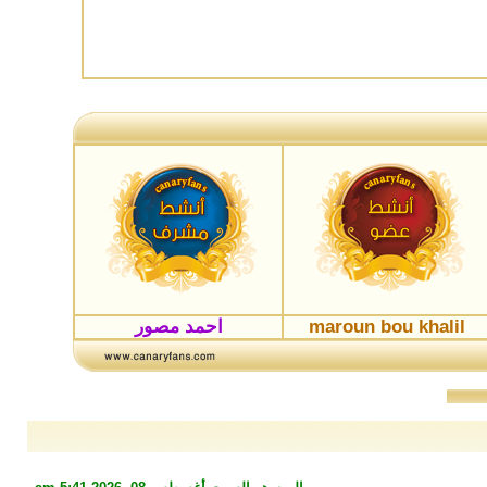
maroun bou khalil
احمد مصور