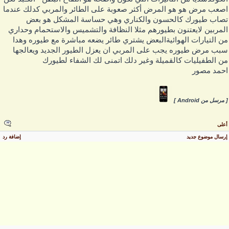
صعب مرض هو هو المرض أكثر صعوبة على الطائر والمربي كدلك عندما
صاب طيورك كالحسون والكناري وهي حساسة المشكل هو بعض
لمربين لايعتنون بطيورهم مثلا النظافة والتشميس والاستحمام وحداري
ن التيارات الهوائيةالبعض يشتري طائر يضعه مباشرة مع طيوره وهدا
بب مرض طيوره يجب على المربي ان يعزل الطيور الجديد ويعالجها
ن الطفيليات كالقميلة وغير دلك اتمنى لك الشفاء لطيورك
حمد مصور
 مرسل من Android ]
على
رسال موضوع جديد
إضافة رد