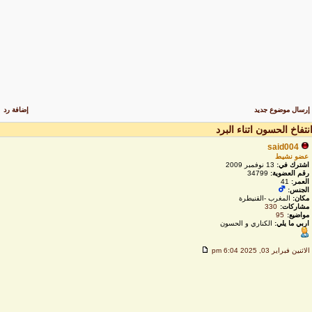
رسال موضوع جديد
إضافة رد
نتفاخ الحسون اتناء البرد
said004
عضو نشيط
اشترك في:
13 نوفمبر 2009
رقم العضوية:
34799
العمر:
41
الجنس:
مكان:
المغرب -القنيطرة
مشاركات:
330
مواضيع:
95
اربي ما يلي:
الكناري و الحسون
لاثنين فبراير 03, 2025 6:04 pm