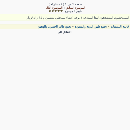
صفحة
1
من
1
[ 2 مشاركة ]
الموضوع السابق
|
الموضوع التالي
تقييم الموضوع:
لمستخدمون المتصفحون لهذا المنتدى: لا يوجد أعضاء مسجلين متصلين و 41 زائر/زوار
قائمة المنتديات
تجمع طيور الزينة والمغردة
تجمع طائر الحسون والهجين
»
»
الانتقال الى