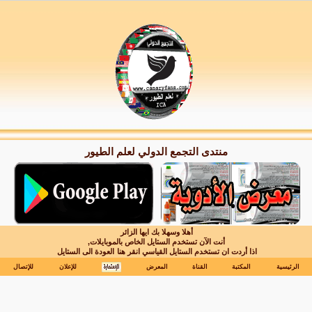
منتدى التجمع الدولي لعلم الطيور
أهلا وسهلا بك ايها الزائر
أنت الآن تستخدم الستايل الخاص بالموبايلات,
اذا أردت ان تستخدم الستايل القياسي انقر هنا
العودة الى الستايل
الرئيسية
المكتبة
القناة
المعرض
للإعلان
للإتصال