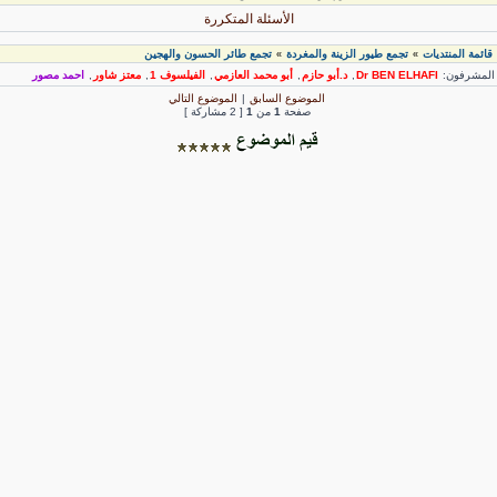
الأسئلة المتكررة
قائمة المنتديات
تجمع طيور الزينة والمغردة
تجمع طائر الحسون والهجين
»
»
لمشرفون:
Dr BEN ELHAFI
,
د.أبو حازم
,
أبو محمد العازمي
,
الفيلسوف 1
,
معتز شاور
,
احمد مصور
الموضوع السابق
|
الموضوع التالي
صفحة
1
من
1
[ 2 مشاركة ]