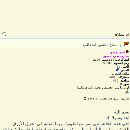
خر مشاركة
رد: انتفاخ الحسون اتناء البرد
احمد مصور
مشرف تجمع الحسون
اشترك في:
14 ديسمبر 2009
رقم العضوية:
35607
العمر:
69
الجنس:
مكان:
المغرب
مشاركات:
7484
مواضيع:
435
صور:
0
اربي ما يلي:
الحسون و هجينه وكناري مالينوا
لأربعاء إبريل 09, 2025 5:37 pm
سم الله
هلا وسهلا بك
خي هده الحالة التي تمر منها طيورك ربما إصابة في العرق الأزرق-
لكوكدسديا من التأثيرات التي تكون واضحة هو انتفاخ البطن - الكـبد لكن