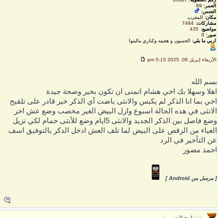
العمر:
69
الجنس:
مكان:
المغرب
مشاركات:
7484
مواضيع:
435
صور:
0
اربي ما يلي:
الحسون و هجينه وكناري مالينوا
لأربعاء إبريل 09, 2025 5:15 pm
سم الله
هلا وسهلا بك اخي هشام اتمنى ان تكون بخير وصحة جيدة
خي بما انا الذكر لم يكبس والانثى باضت آي الذكر خير قادر على تلقيح
لانثى في هده الحالة اسبوع وازل البيض الغير مخصب وضع عش اخر
وضع فاصل بين الذكر الجديد والانثى 5ايام وضع للأنثى حمام لكي تزيل
لعياء من الرقص على البيض لما تلف العش ادخل الدكر بالتوفيق اسف
ن التأخير في الرد
حمد مصور
 مرسل من Android ]