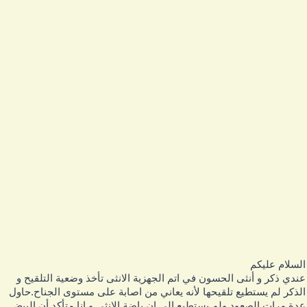
لسلام عليكم
ندي ذكر و أنثى الحسون في اتم الجهزية الانثى تأخذ وضعية التلقيح و
لذكر لم يستطيع تلقيحها لأنه يعاني من اصابة على مستوى الجناح.حاول
دة مرات الصعود ولم يستطيع الى ان باضة الانثى و انا متأكد أن البيض