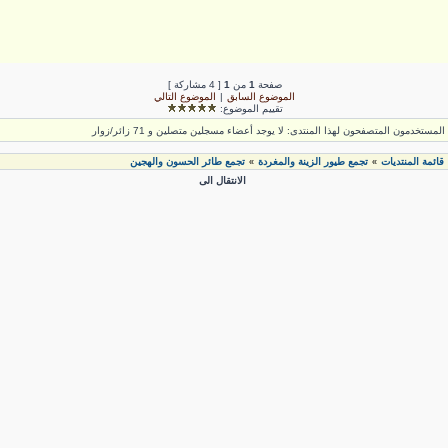
صفحة
1
من
1
[ 4 مشاركة ]
الموضوع السابق
|
الموضوع التالي
تقييم الموضوع:
لمستخدمون المتصفحون لهذا المنتدى: لا يوجد أعضاء مسجلين متصلين و 71 زائر/زوار
قائمة المنتديات
تجمع طيور الزينة والمغردة
تجمع طائر الحسون والهجين
»
»
الانتقال الى