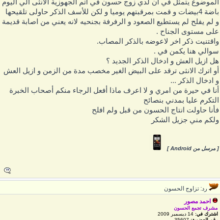
لموضوع يتمثل في ان لدي زوج حسون في اتم الجهوزية الانثى الي اليوم
باضة 4بيضات و قمت بمرقبتهم يوميا و لكن للأسف الذكر حاولى تلقيحها
 لم يفلح لم يستطيع الصعود و الرفرفة بجنحيه لانه يعني من اصابة قديمة
لى مستوى الجناح .
اقتنيت ذكر اخر لاعوضه بالذكر المصاب.
والي هنا يكمن في .
ل ازيل العش و ادخال الذكر الجديد ؟
و اترك الانثى ترقد على البيض الغير مخصب مدة من الزمن و ازيل العش
 ادخال الذكر ...
نا في حيرة من امري و لا اعرف ماذا أفعل الرجاء منكم أصحاب الخبرة
لتكرم عليا بمدني بنصائح
أنا حاولت انتاج الحسون من قبل ولم افلح
لكم مني جزيل الشكر
 مرسل من Android ]
رد: تزاوج الحسون
احمد مصور
مشرف تجمع الحسون
اشترك في:
14 ديسمبر 2009
رقم العضوية:
35607