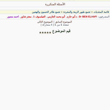
الأسئلة المتكررة
قائمة المنتديات
تجمع طيور الزينة والمغردة
تجمع طائر الحسون والهجين
»
»
لمشرفون:
Dr BEN ELHAFI
,
د.أبو حازم
,
أبو محمد العازمي
,
الفيلسوف 1
,
معتز شاور
,
احمد مصور
الموضوع السابق
|
الموضوع التالي
صفحة
1
من
1
[ 4 مشاركة ]