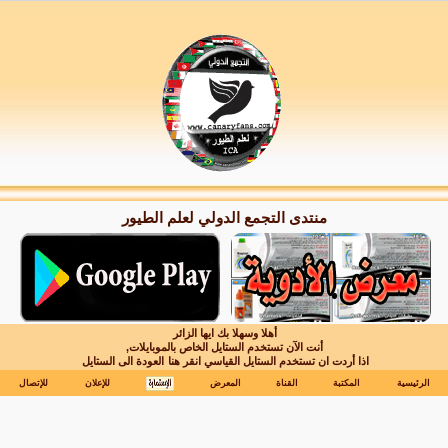
منتدى التجمع الدولي لعلم الطيور
أهلا وسهلا بك ايها الزائر
أنت الآن تستخدم الستايل الخاص بالموبايلات,
اذا أردت ان تستخدم الستايل القياسي انقر هنا
العودة الى الستايل
الرئيسية
المكتبة
القناة
المعرض
للإعلان
للإتصال