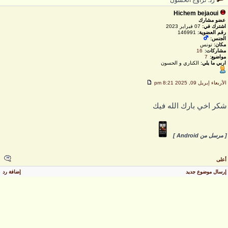
رد: تزاوج الحسون
Hichem bejaoui
عضو مشارك
اشترك في:
07 فبراير 2023
رقم العضوية:
146991
الجنس:
مكان:
تونس
مشاركات:
16
مواضيع:
7
اربي ما يلي:
الكناري و الحسون
لأربعاء إبريل 09, 2025 8:21 pm
كر اخي بارك الله فيك
 مرسل من Android ]
على
رسال موضوع جديد
إضافة رد