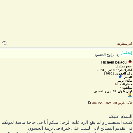
خر مشاركة
رد: تزاوج الحسون
Hichem bejaoui
عضو مشارك
اشترك في:
07 فبراير 2023
رقم العضوية:
146991
الجنس:
مكان:
تونس
مشاركات:
16
مواضيع:
7
اربي ما يلي:
الكناري و الحسون
لأحد مارس 30, 2025 1:23 am
لسلام عليكم
تبت استفسار و لم يقع الرد عليه الرجاء منكم أنا في حاجة ماسة لعونكم
ي تقديم النصائح لاني لست على خبرة في تربية الحسون