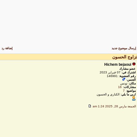
رسال موضوع جديد
إضافة رد
زاوج الحسون
Hichem bejaoui
عضو مشارك
اشترك في:
07 فبراير 2023
رقم العضوية:
146991
الجنس:
مكان:
تونس
مشاركات:
16
مواضيع:
7
اربي ما يلي:
الكناري و الحسون
لجمعة مارس 28, 2025 1:24 am