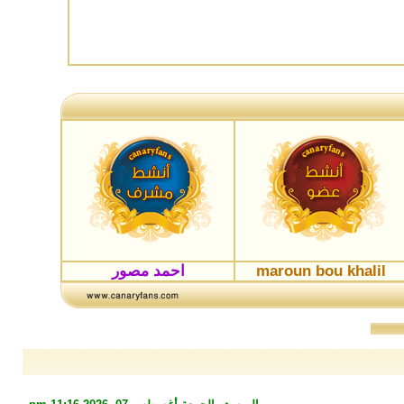
maroun bou khalil
احمد مصور