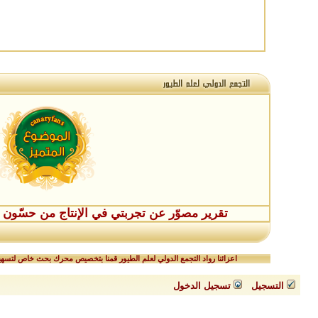
تقرير مصوّر عن تجربتي في الإنتاج من حسّون طفر
اعزائنا رواد التجمع الدولي لعلم الطيور قمنا بتخصيص محرك بحث خاص لتسهيل
التسجيل
تسجيل الدخول