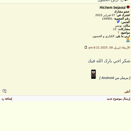
رد: تزاوج الحسون
Hichem bejaoui
عضو مشارك
اشترك في:
07 فبراير 2023
رقم العضوية:
146991
الجنس:
مكان:
تونس
مشاركات:
16
مواضيع:
7
اربي ما يلي:
الكناري و الحسون
لأربعاء إبريل 09, 2025 8:21 pm
كر اخي بارك الله فيك
 مرسل من Android ]
على
رسال موضوع جديد
إضافة رد