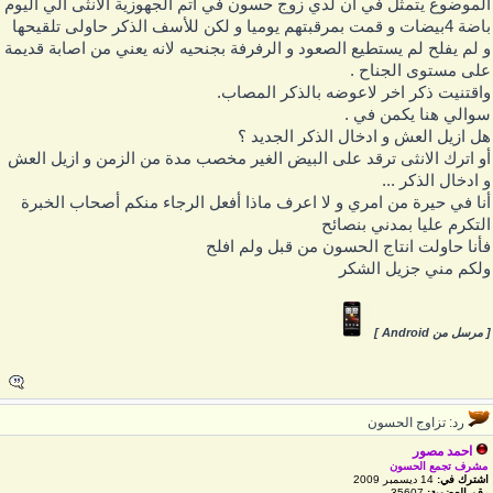
لموضوع يتمثل في ان لدي زوج حسون في اتم الجهوزية الانثى الي اليوم
باضة 4بيضات و قمت بمرقبتهم يوميا و لكن للأسف الذكر حاولى تلقيحها
 لم يفلح لم يستطيع الصعود و الرفرفة بجنحيه لانه يعني من اصابة قديمة
لى مستوى الجناح .
اقتنيت ذكر اخر لاعوضه بالذكر المصاب.
والي هنا يكمن في .
ل ازيل العش و ادخال الذكر الجديد ؟
و اترك الانثى ترقد على البيض الغير مخصب مدة من الزمن و ازيل العش
 ادخال الذكر ...
نا في حيرة من امري و لا اعرف ماذا أفعل الرجاء منكم أصحاب الخبرة
لتكرم عليا بمدني بنصائح
أنا حاولت انتاج الحسون من قبل ولم افلح
لكم مني جزيل الشكر
 مرسل من Android ]
رد: تزاوج الحسون
احمد مصور
مشرف تجمع الحسون
اشترك في:
14 ديسمبر 2009
رقم العضوية:
35607