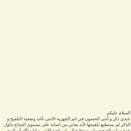
لسلام عليكم
ندي ذكر و أنثى الحسون في اتم الجهزية الانثى تأخذ وضعية التلقيح و
لذكر لم يستطيع تلقيحها لأنه يعاني من اصابة على مستوى الجناح.حاول
دة مرات الصعود ولم يستطيع الى ان باضة الانثى و انا متأكد أن البيض