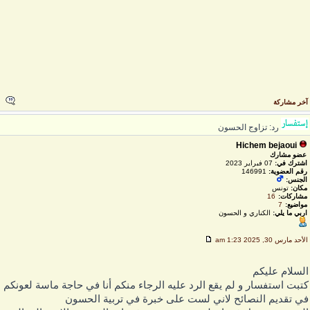
خر مشاركة
رد: تزاوج الحسون
Hichem bejaoui
عضو مشارك
اشترك في:
07 فبراير 2023
رقم العضوية:
146991
الجنس:
مكان:
تونس
مشاركات:
16
مواضيع:
7
اربي ما يلي:
الكناري و الحسون
لأحد مارس 30, 2025 1:23 am
لسلام عليكم
تبت استفسار و لم يقع الرد عليه الرجاء منكم أنا في حاجة ماسة لعونكم
ي تقديم النصائح لاني لست على خبرة في تربية الحسون