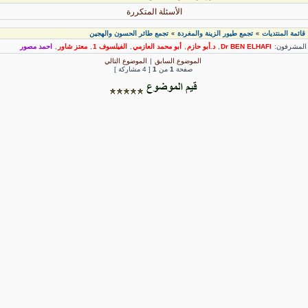
الأسئلة المتكررة
قائمة المنتديات
تجمع طيور الزينة والمغردة
تجمع طائر الحسون والهجين
»
»
لمشرفون:
Dr BEN ELHAFI
,
د.أبو حازم
,
أبو محمد العازمي
,
الفيلسوف 1
,
معتز شاور
,
احمد مصور
الموضوع السابق
|
الموضوع التالي
صفحة
1
من
1
[ 4 مشاركة ]