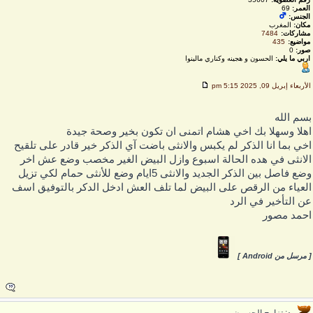
العمر:
69
الجنس:
مكان:
المغرب
مشاركات:
7484
مواضيع:
435
صور:
0
اربي ما يلي:
الحسون و هجينه وكناري مالينوا
لأربعاء إبريل 09, 2025 5:15 pm
سم الله
هلا وسهلا بك اخي هشام اتمنى ان تكون بخير وصحة جيدة
خي بما انا الذكر لم يكبس والانثى باضت آي الذكر خير قادر على تلقيح
لانثى في هده الحالة اسبوع وازل البيض الغير مخصب وضع عش اخر
وضع فاصل بين الذكر الجديد والانثى 5ايام وضع للأنثى حمام لكي تزيل
لعياء من الرقص على البيض لما تلف العش ادخل الدكر بالتوفيق اسف
ن التأخير في الرد
حمد مصور
 مرسل من Android ]