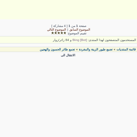
صفحة
1
من
1
[ 4 مشاركة ]
الموضوع السابق
|
الموضوع التالي
تقييم الموضوع:
لمستخدمون المتصفحون لهذا المنتدى:
Bing [Bot]
و 84 زائر/زوار
قائمة المنتديات
تجمع طيور الزينة والمغردة
تجمع طائر الحسون والهجين
»
»
الانتقال الى