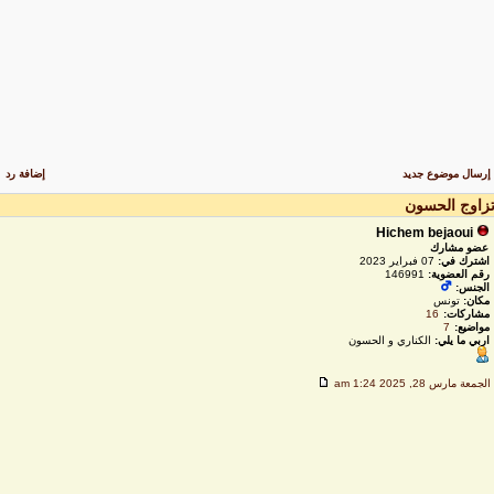
رسال موضوع جديد
إضافة رد
زاوج الحسون
Hichem bejaoui
عضو مشارك
اشترك في:
07 فبراير 2023
رقم العضوية:
146991
الجنس:
مكان:
تونس
مشاركات:
16
مواضيع:
7
اربي ما يلي:
الكناري و الحسون
لجمعة مارس 28, 2025 1:24 am