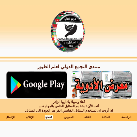
منتدى التجمع الدولي لعلم الطيور
أهلا وسهلا بك ايها الزائر
أنت الآن تستخدم الستايل الخاص بالموبايلات,
اذا أردت ان تستخدم الستايل القياسي انقر هنا
العودة الى الستايل
الرئيسية
المكتبة
القناة
المعرض
للإعلان
للإتصال