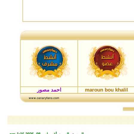
maroun bou khalil
احمد مصور