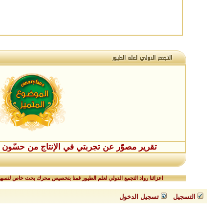
تقرير مصوّر عن تجربتي في الإنتاج من حسّون طفر
اعزائنا رواد التجمع الدولي لعلم الطيور قمنا بتخصيص محرك بحث خاص لتسهيل
التسجيل
تسجيل الدخول