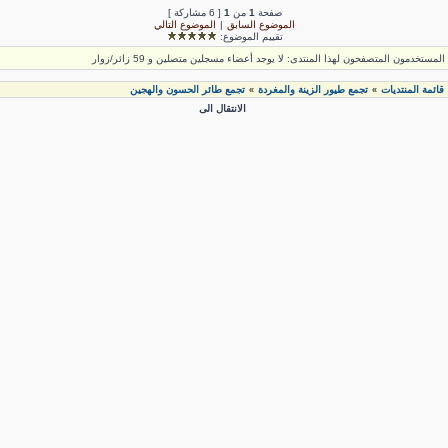
صفحة
1
من
1
[ 6 مشاركة ]
الموضوع السابق
|
الموضوع التالي
تقييم الموضوع:
لمستخدمون المتصفحون لهذا المنتدى: لا يوجد أعضاء مسجلين متصلين و 59 زائر/زوار
قائمة المنتديات
تجمع طيور الزينة والمغردة
تجمع طائر الحسون والهجين
»
»
الانتقال الى