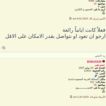
مشاركات:
5089
مواضيع:
25
صور:
0
اربي ما يلي:
الحسون و الكناري
لاثنين إبريل 28, 2025 8:34 am
علاً كانت اياماً رائعة
رجو ان تعود او نتواصل بقدر الامكان على الاقل
د: احبتي
BONJOUR
عضو ذهبي
اشترك في:
25 يوليو 2007
رقم العضوية:
12431
العمر:
59
الجنس:
مكان:
المملكة العربية السعودية (جده)
مشاركات:
302
مواضيع:
59
اربي ما يلي:
الحســـــــــــــون
لأربعاء مايو 14, 2025 2:20 pm