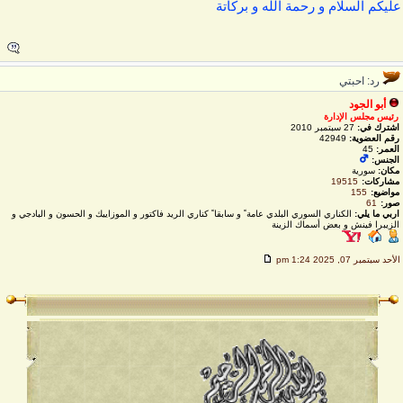
ليكم السلام و رحمة الله و بركاتة
رد: احبتي
أبو الجود
رئيس مجلس الإدارة
اشترك في:
27 سبتمبر 2010
رقم العضوية:
42949
العمر:
45
الجنس:
مكان:
سورية
مشاركات:
19515
مواضيع:
155
صور:
61
اربي ما يلي:
الكناري السوري البلدي عامة ً و سابقا ً كناري الريد فاكتور و الموزاييك و الحسون و البادجي و
الزيبرا فينش و بعض أسماك الزينة
لأحد سبتمبر 07, 2025 1:24 pm