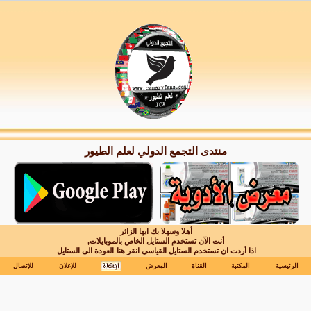
منتدى التجمع الدولي لعلم الطيور
أهلا وسهلا بك ايها الزائر
أنت الآن تستخدم الستايل الخاص بالموبايلات,
اذا أردت ان تستخدم الستايل القياسي انقر هنا
العودة الى الستايل
الرئيسية
المكتبة
القناة
المعرض
للإعلان
للإتصال