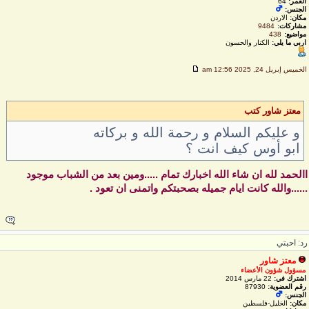
العمر:
64
الجنس:
مكان:
الاردن
مشاركات:
9484
مواضيع:
438
اربي ما يلي:
الكنار والحسون
لخميس إبريل 24, 2025 12:56 am
معتز شاور كتب
و عليكم السلام و رحمة الله و بركاته
ابو أوس كيف انت ؟
الحمد لله ان شاء الله اخبارك تمام .....ومين بعد من الشباب موجود
.....والله كانت ايام جميله بصحبتكم واتمنى ان تعود .
د: احبتي
معتز شاور
مسؤول شؤون الأعضاء
اشترك في:
22 مارس 2014
رقم العضوية:
87930
الجنس:
مكان:
الخليل-فلسطين