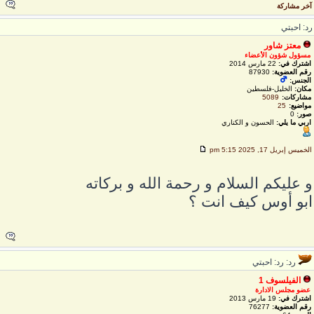
خر مشاركة
د: احبتي
معتز شاور
مسؤول شؤون الأعضاء
اشترك في:
22 مارس 2014
رقم العضوية:
87930
الجنس:
مكان:
الخليل-فلسطين
مشاركات:
5089
مواضيع:
25
صور:
0
اربي ما يلي:
الحسون و الكناري
لخميس إبريل 17, 2025 5:15 pm
 عليكم السلام و رحمة الله و بركاته
بو أوس كيف انت ؟
رد: رد: احبتي
الفيلسوف 1
عضو مجلس الادارة
اشترك في:
19 مارس 2013
رقم العضوية:
76277