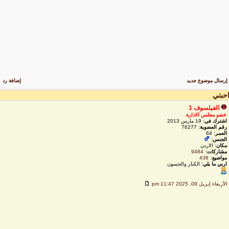
رسال موضوع جديد
إضافة رد
حبتي
الفيلسوف 1
عضو مجلس الادارة
اشترك في:
19 مارس 2013
رقم العضوية:
76277
العمر:
64
الجنس:
مكان:
الاردن
مشاركات:
9484
مواضيع:
438
اربي ما يلي:
الكنار والحسون
لأربعاء إبريل 09, 2025 11:47 pm