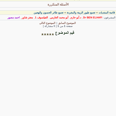
الأسئلة المتكررة
قائمة المنتديات
تجمع طيور الزينة والمغردة
تجمع طائر الحسون والهجين
»
»
لمشرفون:
Dr BEN ELHAFI
,
د.أبو حازم
,
أبو محمد العازمي
,
الفيلسوف 1
,
معتز شاور
,
احمد مصور
الموضوع السابق
|
الموضوع التالي
صفحة
1
من
1
[ 6 مشاركة ]