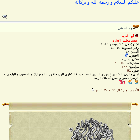
ليكم السلام و رحمة الله و بركاتة
رد: احبتي
أبو الجود
رئيس مجلس الإدارة
اشترك في:
27 سبتمبر 2010
رقم العضوية:
42949
العمر:
45
الجنس:
مكان:
سورية
مشاركات:
19515
مواضيع:
155
صور:
61
اربي ما يلي:
الكناري السوري البلدي عامة ً و سابقا ً كناري الريد فاكتور و الموزاييك و الحسون و البادجي و
الزيبرا فينش و بعض أسماك الزينة
لأحد سبتمبر 07, 2025 1:24 pm