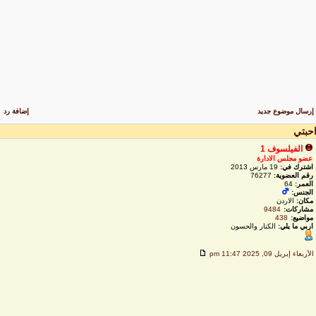
رسال موضوع جديد
إضافة رد
حبتي
الفيلسوف 1
عضو مجلس الادارة
اشترك في:
19 مارس 2013
رقم العضوية:
76277
العمر:
64
الجنس:
مكان:
الاردن
مشاركات:
9484
مواضيع:
438
اربي ما يلي:
الكنار والحسون
لأربعاء إبريل 09, 2025 11:47 pm