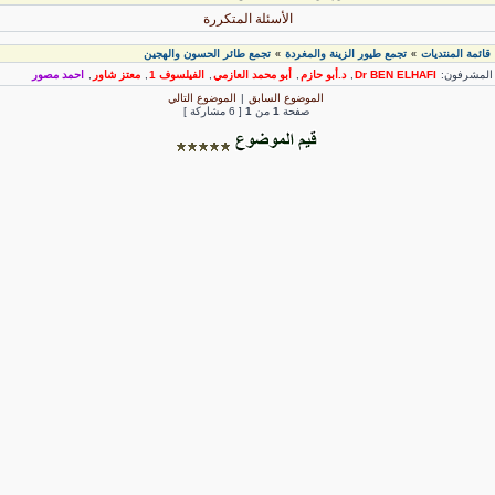
الأسئلة المتكررة
قائمة المنتديات
تجمع طيور الزينة والمغردة
تجمع طائر الحسون والهجين
»
»
لمشرفون:
Dr BEN ELHAFI
,
د.أبو حازم
,
أبو محمد العازمي
,
الفيلسوف 1
,
معتز شاور
,
احمد مصور
الموضوع السابق
|
الموضوع التالي
صفحة
1
من
1
[ 6 مشاركة ]