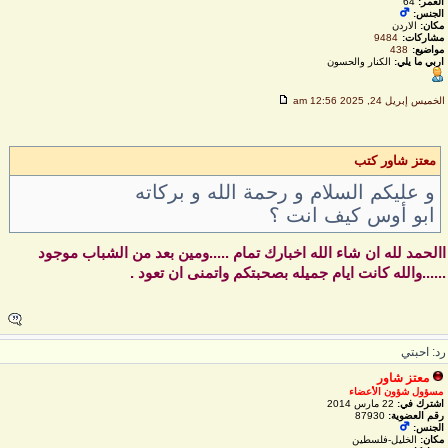
العمر:
64
الجنس:
مكان:
الاردن
مشاركات:
9484
مواضيع:
438
اربي ما يلي:
الكنار والحسون
لخميس إبريل 24, 2025 12:56 am
معتز شاور كتب
و عليكم السلام و رحمة الله و بركاته
ابو أوس كيف انت ؟
الحمد لله ان شاء الله اخبارك تمام .....ومين بعد من الشباب موجود
.....والله كانت ايام جميله بصحبتكم واتمنى ان تعود .
د: احبتي
معتز شاور
مسؤول شؤون الأعضاء
اشترك في:
22 مارس 2014
رقم العضوية:
87930
الجنس:
مكان:
الخليل-فلسطين