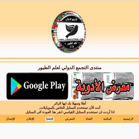
منتدى التجمع الدولي لعلم الطيور
أهلا وسهلا بك ايها الزائر
أنت الآن تستخدم الستايل الخاص بالموبايلات,
اذا أردت ان تستخدم الستايل القياسي انقر هنا
العودة الى الستايل
الرئيسية
المكتبة
القناة
المعرض
للإعلان
للإتصال