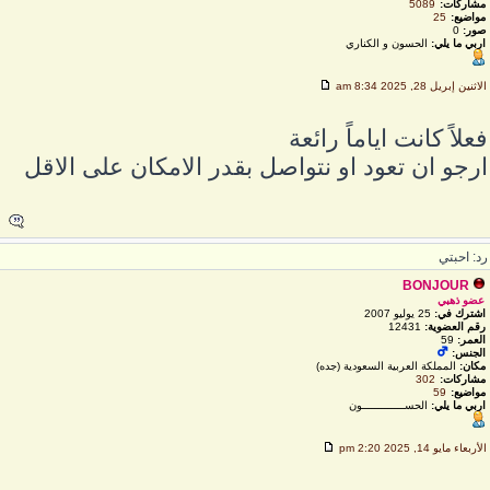
مشاركات:
5089
مواضيع:
25
صور:
0
اربي ما يلي:
الحسون و الكناري
لاثنين إبريل 28, 2025 8:34 am
علاً كانت اياماً رائعة
رجو ان تعود او نتواصل بقدر الامكان على الاقل
د: احبتي
BONJOUR
عضو ذهبي
اشترك في:
25 يوليو 2007
رقم العضوية:
12431
العمر:
59
الجنس:
مكان:
المملكة العربية السعودية (جده)
مشاركات:
302
مواضيع:
59
اربي ما يلي:
الحســـــــــــــون
لأربعاء مايو 14, 2025 2:20 pm