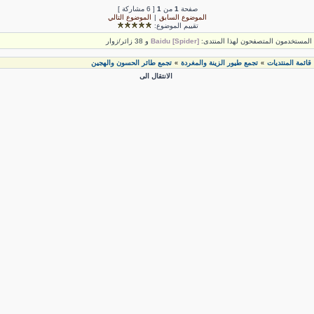
صفحة
1
من
1
[ 6 مشاركة ]
الموضوع السابق
|
الموضوع التالي
تقييم الموضوع:
لمستخدمون المتصفحون لهذا المنتدى:
Baidu [Spider]
و 38 زائر/زوار
قائمة المنتديات
تجمع طيور الزينة والمغردة
تجمع طائر الحسون والهجين
»
»
الانتقال الى