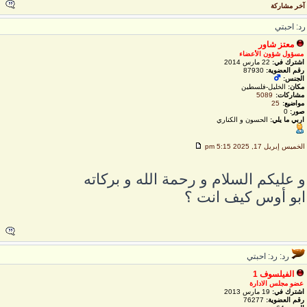
خر مشاركة
د: احبتي
معتز شاور
مسؤول شؤون الأعضاء
اشترك في:
22 مارس 2014
رقم العضوية:
87930
الجنس:
مكان:
الخليل-فلسطين
مشاركات:
5089
مواضيع:
25
صور:
0
اربي ما يلي:
الحسون و الكناري
لخميس إبريل 17, 2025 5:15 pm
 عليكم السلام و رحمة الله و بركاته
بو أوس كيف انت ؟
رد: رد: احبتي
الفيلسوف 1
عضو مجلس الادارة
اشترك في:
19 مارس 2013
رقم العضوية:
76277