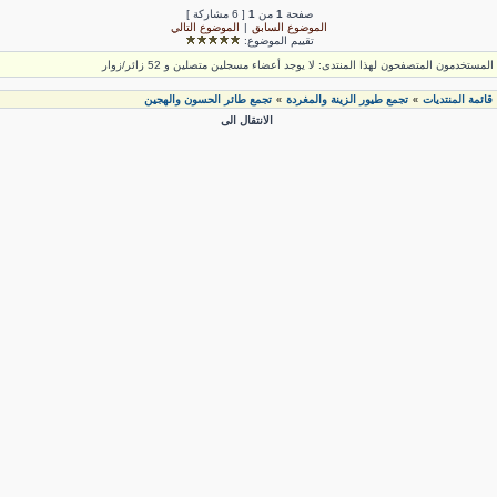
صفحة
1
من
1
[ 6 مشاركة ]
الموضوع السابق
|
الموضوع التالي
تقييم الموضوع:
لمستخدمون المتصفحون لهذا المنتدى: لا يوجد أعضاء مسجلين متصلين و 52 زائر/زوار
قائمة المنتديات
تجمع طيور الزينة والمغردة
تجمع طائر الحسون والهجين
»
»
الانتقال الى