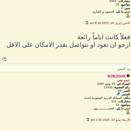
مشاركات:
5089
مواضيع:
25
صور:
0
اربي ما يلي:
الحسون و الكناري
لاثنين إبريل 28, 2025 8:34 am
علاً كانت اياماً رائعة
رجو ان تعود او نتواصل بقدر الامكان على الاقل
د: احبتي
BONJOUR
عضو ذهبي
اشترك في:
25 يوليو 2007
رقم العضوية:
12431
العمر:
59
الجنس:
مكان:
المملكة العربية السعودية (جده)
مشاركات:
302
مواضيع:
59
اربي ما يلي:
الحســـــــــــــون
لأربعاء مايو 14, 2025 2:20 pm