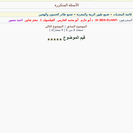
الأسئلة المتكررة
قائمة المنتديات
تجمع طيور الزينة والمغردة
تجمع طائر الحسون والهجين
»
»
لمشرفون:
Dr BEN ELHAFI
,
د.أبو حازم
,
أبو محمد العازمي
,
الفيلسوف 1
,
معتز شاور
,
احمد مصور
الموضوع السابق
|
الموضوع التالي
صفحة
1
من
1
[ 6 مشاركة ]