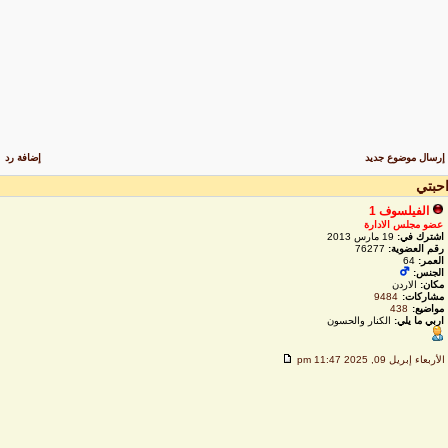
رسال موضوع جديد
إضافة رد
حبتي
الفيلسوف 1
عضو مجلس الادارة
اشترك في:
19 مارس 2013
رقم العضوية:
76277
العمر:
64
الجنس:
مكان:
الاردن
مشاركات:
9484
مواضيع:
438
اربي ما يلي:
الكنار والحسون
لأربعاء إبريل 09, 2025 11:47 pm