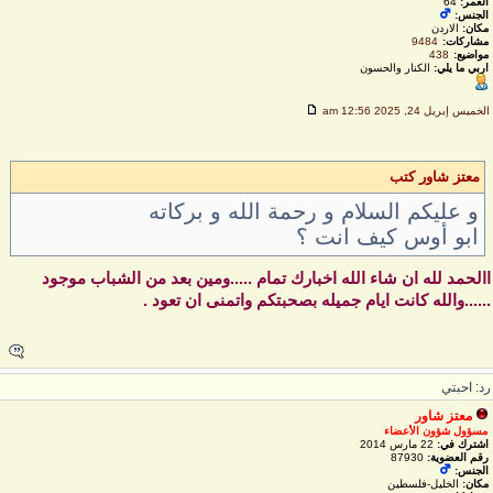
العمر:
64
الجنس:
مكان:
الاردن
مشاركات:
9484
مواضيع:
438
اربي ما يلي:
الكنار والحسون
لخميس إبريل 24, 2025 12:56 am
معتز شاور كتب
و عليكم السلام و رحمة الله و بركاته
ابو أوس كيف انت ؟
الحمد لله ان شاء الله اخبارك تمام .....ومين بعد من الشباب موجود
.....والله كانت ايام جميله بصحبتكم واتمنى ان تعود .
د: احبتي
معتز شاور
مسؤول شؤون الأعضاء
اشترك في:
22 مارس 2014
رقم العضوية:
87930
الجنس:
مكان:
الخليل-فلسطين