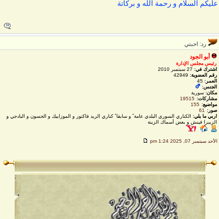
ليكم السلام و رحمة الله و بركاتة
رد: احبتي
أبو الجود
رئيس مجلس الإدارة
اشترك في:
27 سبتمبر 2010
رقم العضوية:
42949
العمر:
45
الجنس:
مكان:
سورية
مشاركات:
19515
مواضيع:
155
صور:
61
اربي ما يلي:
الكناري السوري البلدي عامة ً و سابقا ً كناري الريد فاكتور و الموزاييك و الحسون و البادجي و
الزيبرا فينش و بعض أسماك الزينة
لأحد سبتمبر 07, 2025 1:24 pm