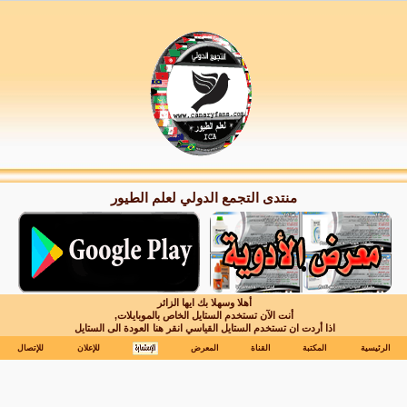
منتدى التجمع الدولي لعلم الطيور
أهلا وسهلا بك ايها الزائر
أنت الآن تستخدم الستايل الخاص بالموبايلات,
اذا أردت ان تستخدم الستايل القياسي انقر هنا
العودة الى الستايل
الرئيسية
المكتبة
القناة
المعرض
للإعلان
للإتصال