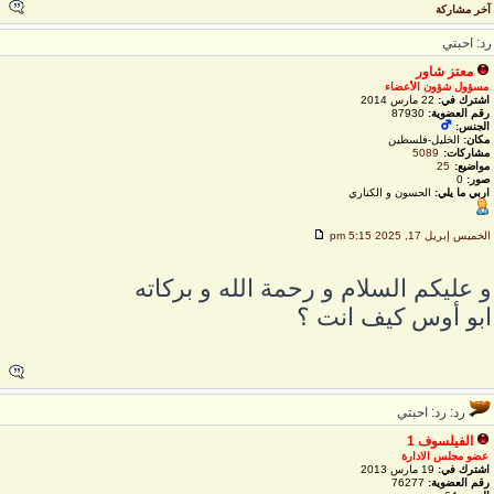
خر مشاركة
د: احبتي
معتز شاور
مسؤول شؤون الأعضاء
اشترك في:
22 مارس 2014
رقم العضوية:
87930
الجنس:
مكان:
الخليل-فلسطين
مشاركات:
5089
مواضيع:
25
صور:
0
اربي ما يلي:
الحسون و الكناري
لخميس إبريل 17, 2025 5:15 pm
 عليكم السلام و رحمة الله و بركاته
بو أوس كيف انت ؟
رد: رد: احبتي
الفيلسوف 1
عضو مجلس الادارة
اشترك في:
19 مارس 2013
رقم العضوية:
76277