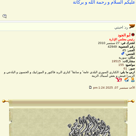
ليكم السلام و رحمة الله و بركاتة
رد: احبتي
أبو الجود
رئيس مجلس الإدارة
اشترك في:
27 سبتمبر 2010
رقم العضوية:
42949
العمر:
45
الجنس:
مكان:
سورية
مشاركات:
19515
مواضيع:
155
صور:
61
اربي ما يلي:
الكناري السوري البلدي عامة ً و سابقا ً كناري الريد فاكتور و الموزاييك و الحسون و البادجي و
الزيبرا فينش و بعض أسماك الزينة
لأحد سبتمبر 07, 2025 1:24 pm