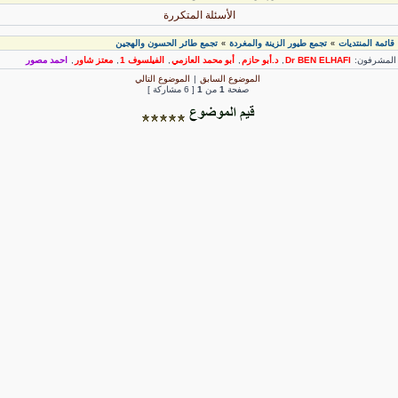
الأسئلة المتكررة
قائمة المنتديات
تجمع طيور الزينة والمغردة
تجمع طائر الحسون والهجين
»
»
لمشرفون:
Dr BEN ELHAFI
,
د.أبو حازم
,
أبو محمد العازمي
,
الفيلسوف 1
,
معتز شاور
,
احمد مصور
الموضوع السابق
|
الموضوع التالي
صفحة
1
من
1
[ 6 مشاركة ]