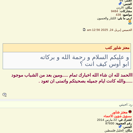
العمر:
64
الجنس:
مكان:
الاردن
مشاركات:
9484
مواضيع:
438
اربي ما يلي:
الكنار والحسون
لخميس إبريل 24, 2025 12:56 am
معتز شاور كتب
و عليكم السلام و رحمة الله و بركاته
ابو أوس كيف انت ؟
الحمد لله ان شاء الله اخبارك تمام .....ومين بعد من الشباب موجود
.....والله كانت ايام جميله بصحبتكم واتمنى ان تعود .
د: احبتي
معتز شاور
مسؤول شؤون الأعضاء
اشترك في:
22 مارس 2014
رقم العضوية:
87930
الجنس:
مكان:
الخليل-فلسطين