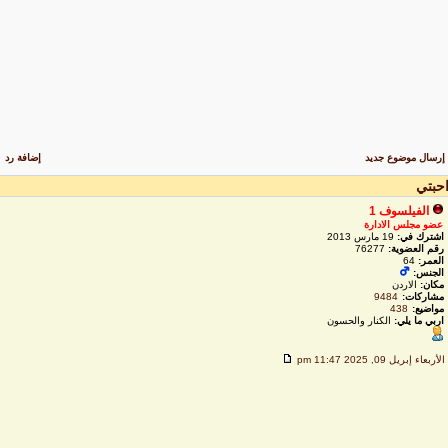
رسال موضوع جديد
إضافة رد
حبتي
الفيلسوف 1
عضو مجلس الادارة
اشترك في:
19 مارس 2013
رقم العضوية:
76277
العمر:
64
الجنس:
مكان:
الاردن
مشاركات:
9484
مواضيع:
438
اربي ما يلي:
الكنار والحسون
لأربعاء إبريل 09, 2025 11:47 pm