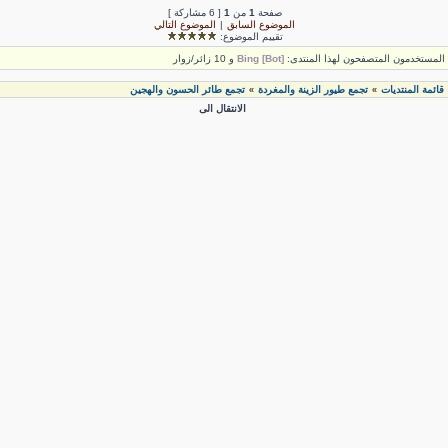
صفحة
1
من
1
[ 6 مشاركة ]
الموضوع السابق
|
الموضوع التالي
تقييم الموضوع:
لمستخدمون المتصفحون لهذا المنتدى:
Bing [Bot]
و 10 زائر/زوار
قائمة المنتديات
تجمع طيور الزينة والمغردة
تجمع طائر الحسون والهجين
»
»
الانتقال الى