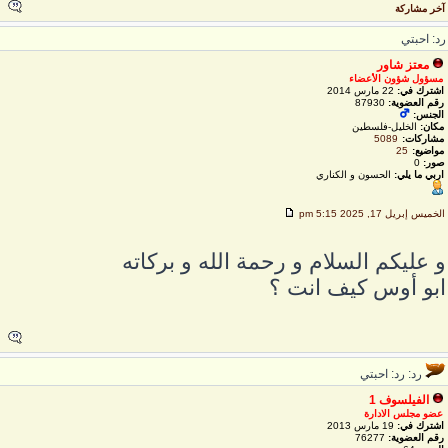
خر مشاركة
د: احبتي
معتز شاور
مسؤول شؤون الأعضاء
اشترك في:
22 مارس 2014
رقم العضوية:
87930
الجنس:
مكان:
الخليل-فلسطين
مشاركات:
5089
مواضيع:
25
صور:
0
اربي ما يلي:
الحسون و الكناري
لخميس إبريل 17, 2025 5:15 pm
 عليكم السلام و رحمة الله و بركاته
بو أوس كيف انت ؟
رد: رد: احبتي
الفيلسوف 1
عضو مجلس الادارة
اشترك في:
19 مارس 2013
رقم العضوية:
76277