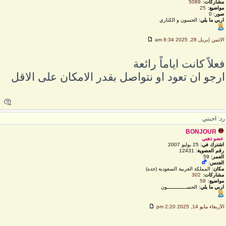
مشاركات:
5089
مواضيع:
25
صور:
0
اربي ما يلي:
الحسون و الكناري
لاثنين إبريل 28, 2025 8:34 am
علاً كانت اياماً رائعة
رجو ان تعود او نتواصل بقدر الامكان على الاقل
د: احبتي
BONJOUR
عضو ذهبي
اشترك في:
25 يوليو 2007
رقم العضوية:
12431
العمر:
59
الجنس:
مكان:
المملكة العربية السعودية (جده)
مشاركات:
302
مواضيع:
59
اربي ما يلي:
الحســـــــــــــون
لأربعاء مايو 14, 2025 2:20 pm