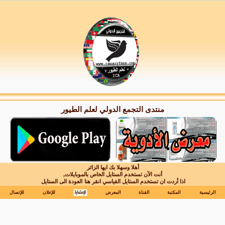
منتدى التجمع الدولي لعلم الطيور
أهلا وسهلا بك ايها الزائر
أنت الآن تستخدم الستايل الخاص بالموبايلات,
اذا أردت ان تستخدم الستايل القياسي انقر هنا
العودة الى الستايل
الرئيسية
المكتبة
القناة
المعرض
للإعلان
للإتصال