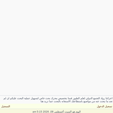
عزائنا رواد التجمع الدولي لعلم الطيور قمنا بتخصيص محرك بحث خاص لتسهيل عملية البحث عليكم ان لم
جد ما تبحث عنه من مواضيع باستطاعتك الاستعانه بالبحث عما تريد هنا
سجيل الدخول
التسجيل
اليوم هو السبت أغسطس 08, 2026 5:15 am