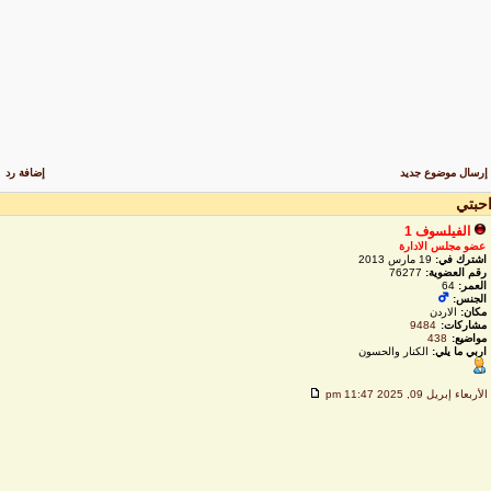
رسال موضوع جديد
إضافة رد
حبتي
الفيلسوف 1
عضو مجلس الادارة
اشترك في:
19 مارس 2013
رقم العضوية:
76277
العمر:
64
الجنس:
مكان:
الاردن
مشاركات:
9484
مواضيع:
438
اربي ما يلي:
الكنار والحسون
لأربعاء إبريل 09, 2025 11:47 pm