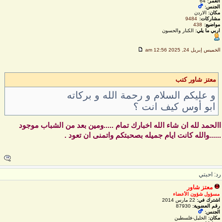
العمر:
64
الجنس:
مكان:
الاردن
مشاركات:
9484
مواضيع:
438
اربي ما يلي:
الكنار والحسون
لخميس إبريل 24, 2025 12:56 am
معتز شاور كتب
و عليكم السلام و رحمة الله و بركاته
ابو أوس كيف انت ؟
الحمد لله ان شاء الله اخبارك تمام .....ومين بعد من الشباب موجود
.....والله كانت ايام جميله بصحبتكم واتمنى ان تعود .
د: احبتي
معتز شاور
مسؤول شؤون الأعضاء
اشترك في:
22 مارس 2014
رقم العضوية:
87930
الجنس:
مكان:
الخليل-فلسطين