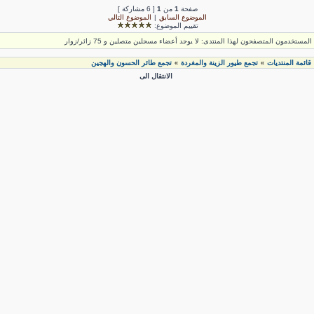
صفحة
1
من
1
[ 6 مشاركة ]
الموضوع السابق
|
الموضوع التالي
تقييم الموضوع:
لمستخدمون المتصفحون لهذا المنتدى: لا يوجد أعضاء مسجلين متصلين و 75 زائر/زوار
قائمة المنتديات
تجمع طيور الزينة والمغردة
تجمع طائر الحسون والهجين
»
»
الانتقال الى