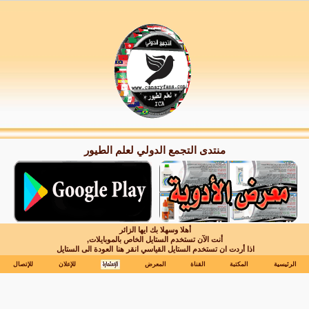
منتدى التجمع الدولي لعلم الطيور
أهلا وسهلا بك ايها الزائر
أنت الآن تستخدم الستايل الخاص بالموبايلات,
اذا أردت ان تستخدم الستايل القياسي انقر هنا
العودة الى الستايل
الرئيسية
المكتبة
القناة
المعرض
للإعلان
للإتصال