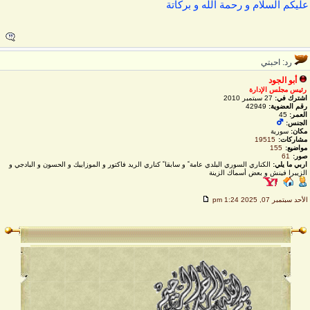
ليكم السلام و رحمة الله و بركاتة
رد: احبتي
أبو الجود
رئيس مجلس الإدارة
اشترك في:
27 سبتمبر 2010
رقم العضوية:
42949
العمر:
45
الجنس:
مكان:
سورية
مشاركات:
19515
مواضيع:
155
صور:
61
اربي ما يلي:
الكناري السوري البلدي عامة ً و سابقا ً كناري الريد فاكتور و الموزاييك و الحسون و البادجي و
الزيبرا فينش و بعض أسماك الزينة
لأحد سبتمبر 07, 2025 1:24 pm