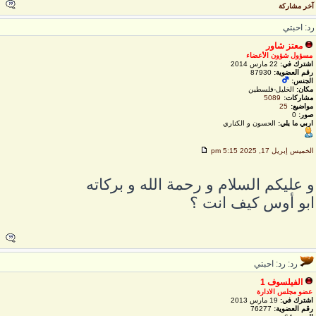
خر مشاركة
د: احبتي
معتز شاور
مسؤول شؤون الأعضاء
اشترك في:
22 مارس 2014
رقم العضوية:
87930
الجنس:
مكان:
الخليل-فلسطين
مشاركات:
5089
مواضيع:
25
صور:
0
اربي ما يلي:
الحسون و الكناري
لخميس إبريل 17, 2025 5:15 pm
 عليكم السلام و رحمة الله و بركاته
بو أوس كيف انت ؟
رد: رد: احبتي
الفيلسوف 1
عضو مجلس الادارة
اشترك في:
19 مارس 2013
رقم العضوية:
76277