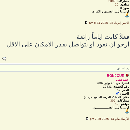
مشاركات:
5089
مواضيع:
25
صور:
0
اربي ما يلي:
الحسون و الكناري
لاثنين إبريل 28, 2025 8:34 am
علاً كانت اياماً رائعة
رجو ان تعود او نتواصل بقدر الامكان على الاقل
د: احبتي
BONJOUR
عضو ذهبي
اشترك في:
25 يوليو 2007
رقم العضوية:
12431
العمر:
59
الجنس:
مكان:
المملكة العربية السعودية (جده)
مشاركات:
302
مواضيع:
59
اربي ما يلي:
الحســـــــــــــون
لأربعاء مايو 14, 2025 2:20 pm