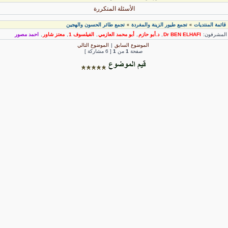
الأسئلة المتكررة
قائمة المنتديات
تجمع طيور الزينة والمغردة
تجمع طائر الحسون والهجين
»
»
لمشرفون:
Dr BEN ELHAFI
,
د.أبو حازم
,
أبو محمد العازمي
,
الفيلسوف 1
,
معتز شاور
,
احمد مصور
الموضوع السابق
|
الموضوع التالي
صفحة
1
من
1
[ 6 مشاركة ]