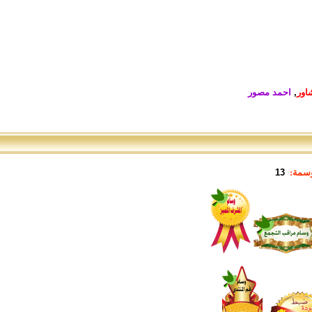
اور
,
احمد مصور
وسمة:
13