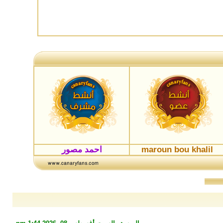
maroun bou khalil
احمد مصور