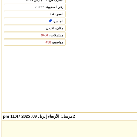
اشترك في:
19 مارس 2013
رقم العضوية:
76277
العمر:
64
الجنس:
مكان:
الاردن
مشاركات:
9484
مواضيع:
438
مرسل:
الأربعاء إبريل 09, 2025 11:47 pm