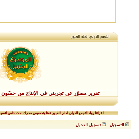
تقرير مصوّر عن تجربتي في الإنتاج من حسّون طفر
اعزائنا رواد التجمع الدولي لعلم الطيور قمنا بتخصيص محرك بحث خاص لتسهيل
التسجيل
تسجيل الدخول