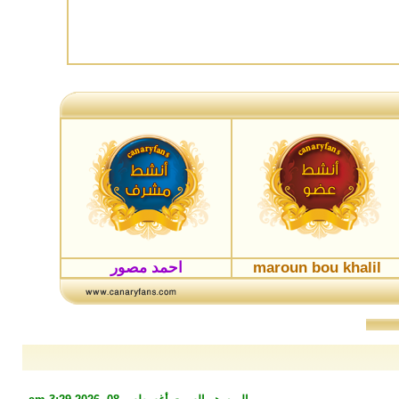
maroun bou khalil
احمد مصور