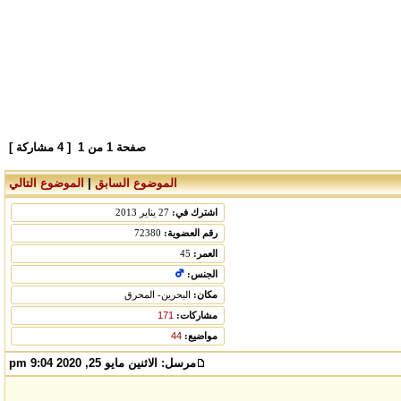
صفحة
1
من
1
[ 4 مشاركة ]
الموضوع السابق
|
الموضوع التالي
اشترك في:
27 يناير 2013
رقم العضوية:
72380
العمر:
45
الجنس:
مكان:
البحرين- المحرق
مشاركات:
171
مواضيع:
44
مرسل:
الاثنين مايو 25, 2020 9:04 pm