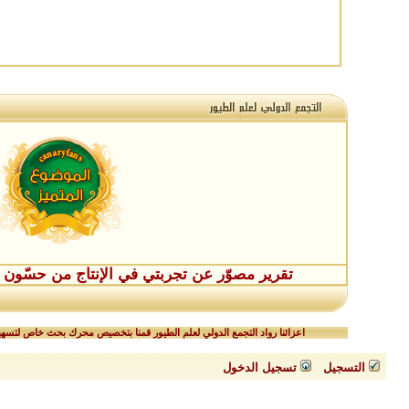
تقرير مصوّر عن تجربتي في الإنتاج من حسّون طفر
اعزائنا رواد التجمع الدولي لعلم الطيور قمنا بتخصيص محرك بحث خاص لتسهيل
التسجيل
تسجيل الدخول