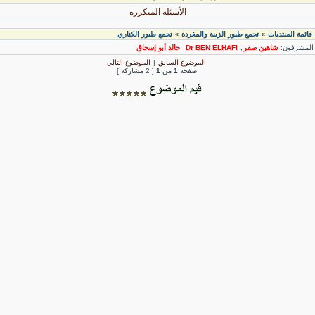
الأسئلة المتكررة
قائمة المنتديات
تجمع طيور الزينة والمغردة
تجمع طيور الكناري
»
»
لمشرفون:
شاهين صقر
,
Dr BEN ELHAFI
,
خالد أبو إسحاق
الموضوع السابق
|
الموضوع التالي
صفحة
1
من
1
[ 2 مشاركة ]