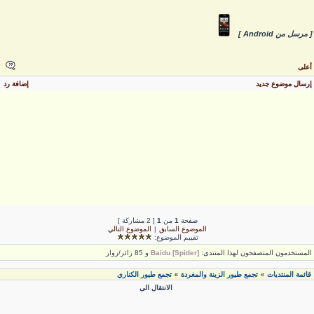
 مرسل من Android ]
على
رسال موضوع جديد
إضافة رد
صفحة
1
من
1
[ 2 مشاركة ]
الموضوع السابق
|
الموضوع التالي
تقييم الموضوع:
لمستخدمون المتصفحون لهذا المنتدى:
Baidu [Spider]
و 85 زائر/زوار
قائمة المنتديات
تجمع طيور الزينة والمغردة
تجمع طيور الكناري
»
»
الانتقال الى