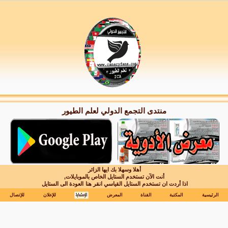
منتدى التجمع الدولي لعلم الطيور
أهلا وسهلا بك ايها الزائر
أنت الآن تستخدم الستايل الخاص بالموبايلات,
اذا أردت ان تستخدم الستايل القياسي انقر هنا
العودة الى الستايل
الرئيسية
المكتبة
القناة
المعرض
للإعلان
للإتصال