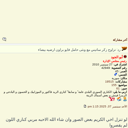
خر مشاركة
رد: تزاوج زكر ساتيني مع ونثى حامل فايو براون ارضيه بيضاء
أبو الجود
رئيس مجلس الإدارة
اشترك في:
27 سبتمبر 2010
رقم العضوية:
42949
العمر:
45
الجنس:
مكان:
سورية
مشاركات:
19515
مواضيع:
155
صور:
61
اربي ما يلي:
الكناري السوري البلدي عامة ً و سابقا ً كناري الريد فاكتور و الموزاييك و الحسون و البادجي و
الزيبرا فينش و بعض أسماك الزينة
لأحد سبتمبر 07, 2025 1:15 pm
و تنزل اخي الكريم بعض الصور وان شاء الله الاحبه مربي كناري اللون
م يقصروا