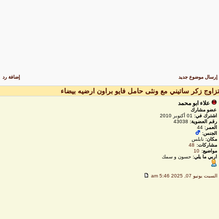
رسال موضوع جديد
إضافة رد
زاوج زكر ساتيني مع ونثى حامل فايو براون ارضيه بيضاء
علاء ابو محمد
عضو مشارك
اشترك في:
01 أكتوبر 2010
رقم العضوية:
43038
العمر:
44
الجنس:
مكان:
نابلس
مشاركات:
48
مواضيع:
10
اربي ما يلي:
حسون و سمك
لسبت يونيو 07, 2025 5:46 am