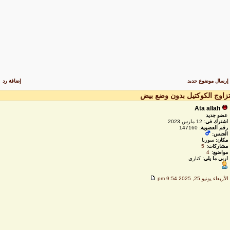
رسال موضوع جديد
إضافة رد
زاوج الكوكتيل بدون وضع بيض
Ata allah
عضو جديد
اشترك في:
12 مارس 2023
رقم العضوية:
147160
الجنس:
مكان:
سوريا
مشاركات:
5
مواضيع:
4
اربي ما يلي:
كناري
لأربعاء يونيو 25, 2025 9:54 pm