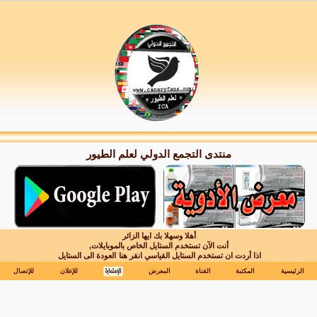
منتدى التجمع الدولي لعلم الطيور
أهلا وسهلا بك ايها الزائر
أنت الآن تستخدم الستايل الخاص بالموبايلات,
اذا أردت ان تستخدم الستايل القياسي انقر هنا
العودة الى الستايل
الرئيسية
المكتبة
القناة
المعرض
للإعلان
للإتصال