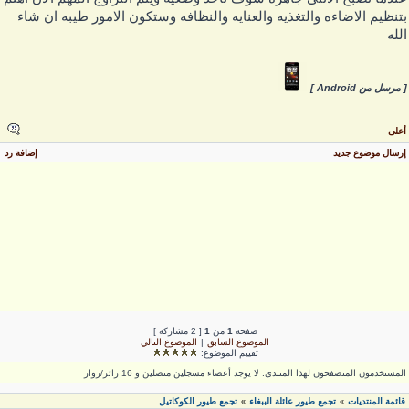
تنظيم الاضاءه والتغذيه والعنايه والنظافه وستكون الامور طيبه ان شاء
لله
 مرسل من Android ]
على
رسال موضوع جديد
إضافة رد
صفحة
1
من
1
[ 2 مشاركة ]
الموضوع السابق
|
الموضوع التالي
تقييم الموضوع:
لمستخدمون المتصفحون لهذا المنتدى: لا يوجد أعضاء مسجلين متصلين و 16 زائر/زوار
قائمة المنتديات
تجمع طيور عائلة الببغاء
تجمع طيور الكوكاتيل
»
»