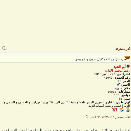
خر مشاركة
رد: تزاوج الكوكتيل بدون وضع بيض
أبو الجود
رئيس مجلس الإدارة
اشترك في:
27 سبتمبر 2010
رقم العضوية:
42949
العمر:
45
الجنس:
مكان:
سورية
مشاركات:
19515
مواضيع:
155
صور:
61
اربي ما يلي:
الكناري السوري البلدي عامة ً و سابقا ً كناري الريد فاكتور و الموزاييك و الحسون و البادجي و
الزيبرا فينش و بعض أسماك الزينة
لأحد سبتمبر 07, 2025 1:31 pm
ندما تصبح الانثى جاهزه سوف تاخذ وضعيه ويتم التزاوج المهم الان اهتم