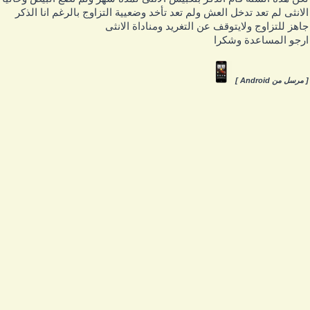
لانثى لم تعد تدخل العش ولم تعد تأخد وضعيية التزاوج بالرغم انا الذكر
اهز للتزاوج ولايتوقف عن التغريد ومناداة الانثى
رجو المساعدة وشكرا
 مرسل من Android ]