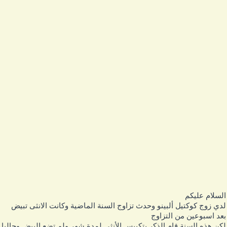
لسلام عليكم
دي زوج كوكتيل ألبينو وحدث تزاوج السنة الماضية وكانت الانثى تبيض
عد اسبوعين من التزاوج
كن هذه السنة قام الذكر بتكبيس الأنثى لمدة شهر ولم تضع البيض وحاليا