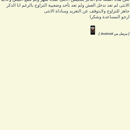
لانثى لم تعد تدخل العش ولم تعد تأخد وضعيية التزاوج بالرغم انا الذكر
اهز للتزاوج ولايتوقف عن التغريد ومناداة الانثى
رجو المساعدة وشكرا
 مرسل من Android ]