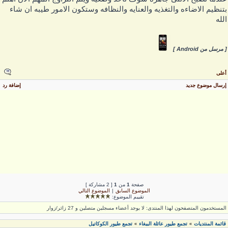
تنظيم الاضاءه والتغذيه والعنايه والنظافه وستكون الامور طيبه ان شاء
لله
 مرسل من Android ]
على
رسال موضوع جديد
إضافة رد
صفحة
1
من
1
[ 2 مشاركة ]
الموضوع السابق
|
الموضوع التالي
تقييم الموضوع:
لمستخدمون المتصفحون لهذا المنتدى: لا يوجد أعضاء مسجلين متصلين و 27 زائر/زوار
قائمة المنتديات
تجمع طيور عائلة الببغاء
تجمع طيور الكوكاتيل
»
»