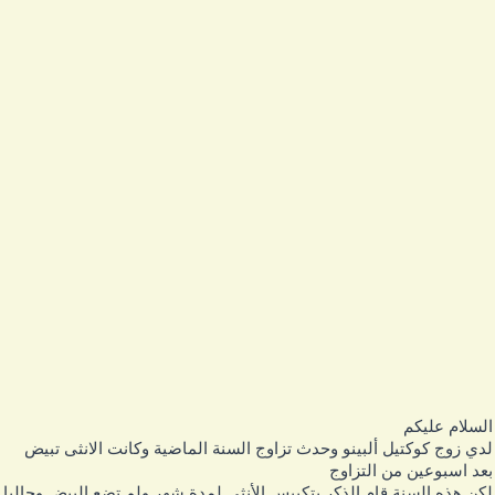
لسلام عليكم
دي زوج كوكتيل ألبينو وحدث تزاوج السنة الماضية وكانت الانثى تبيض
عد اسبوعين من التزاوج
كن هذه السنة قام الذكر بتكبيس الأنثى لمدة شهر ولم تضع البيض وحاليا