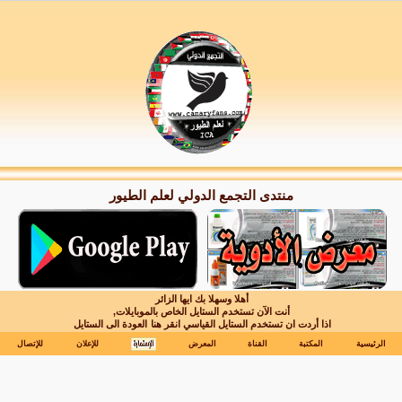
منتدى التجمع الدولي لعلم الطيور
أهلا وسهلا بك ايها الزائر
أنت الآن تستخدم الستايل الخاص بالموبايلات,
اذا أردت ان تستخدم الستايل القياسي انقر هنا
العودة الى الستايل
الرئيسية
المكتبة
القناة
المعرض
للإعلان
للإتصال