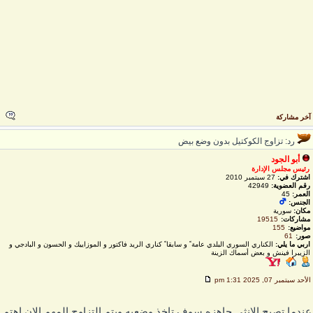
خر مشاركة
رد: تزاوج الكوكتيل بدون وضع بيض
أبو الجود
رئيس مجلس الإدارة
اشترك في:
27 سبتمبر 2010
رقم العضوية:
42949
العمر:
45
الجنس:
مكان:
سورية
مشاركات:
19515
مواضيع:
155
صور:
61
اربي ما يلي:
الكناري السوري البلدي عامة ً و سابقا ً كناري الريد فاكتور و الموزاييك و الحسون و البادجي و
الزيبرا فينش و بعض أسماك الزينة
لأحد سبتمبر 07, 2025 1:31 pm
ندما تصبح الانثى جاهزه سوف تاخذ وضعيه ويتم التزاوج المهم الان اهتم