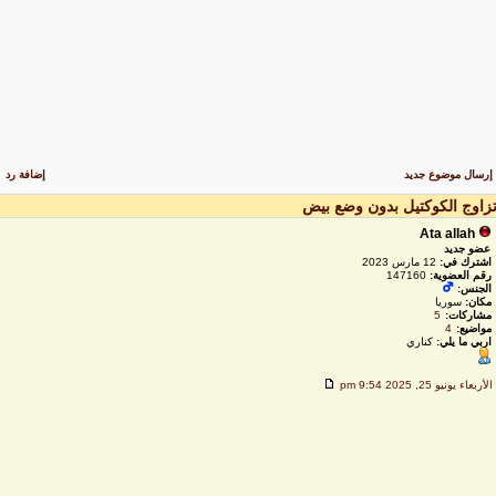
رسال موضوع جديد
إضافة رد
زاوج الكوكتيل بدون وضع بيض
Ata allah
عضو جديد
اشترك في:
12 مارس 2023
رقم العضوية:
147160
الجنس:
مكان:
سوريا
مشاركات:
5
مواضيع:
4
اربي ما يلي:
كناري
لأربعاء يونيو 25, 2025 9:54 pm