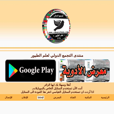
منتدى التجمع الدولي لعلم الطيور
أهلا وسهلا بك ايها الزائر
أنت الآن تستخدم الستايل الخاص بالموبايلات,
اذا أردت ان تستخدم الستايل القياسي انقر هنا
العودة الى الستايل
الرئيسية
المكتبة
القناة
المعرض
للإعلان
للإتصال