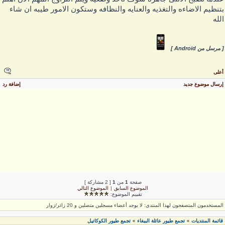
تنظيم الاضاءه والتغذيه والعنايه والنظافه وستكون الامور طيبه ان شاء
لله
 مرسل من Android ]
على
رسال موضوع جديد
إضافة رد
صفحة
1
من
1
[ 2 مشاركة ]
الموضوع السابق
|
الموضوع التالي
تقييم الموضوع:
لمستخدمون المتصفحون لهذا المنتدى: لا يوجد أعضاء مسجلين متصلين و 20 زائر/زوار
قائمة المنتديات
تجمع طيور عائلة الببغاء
تجمع طيور الكوكاتيل
»
»