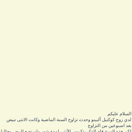
لسلام عليكم
دي زوج كوكتيل ألبينو وحدث تزاوج السنة الماضية وكانت الانثى تبيض
عد اسبوعين من التزاوج
كن هذه السنة قام الذكر بتكبيس الأنثى لمدة شهر ولم تضع البيض وحاليا