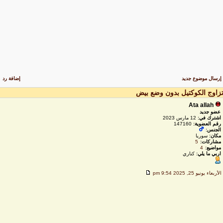
رسال موضوع جديد
إضافة رد
زاوج الكوكتيل بدون وضع بيض
Ata allah
عضو جديد
اشترك في:
12 مارس 2023
رقم العضوية:
147160
الجنس:
مكان:
سوريا
مشاركات:
5
مواضيع:
4
اربي ما يلي:
كناري
لأربعاء يونيو 25, 2025 9:54 pm