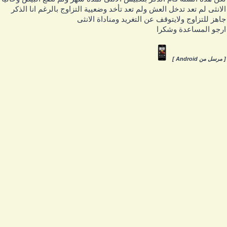
لانثى لم تعد تدخل العش ولم تعد تأخد وضعيية التزاوج بالرغم انا الذكر
اهز للتزاوج ولايتوقف عن التغريد ومناداة الانثى
رجو المساعدة وشكرا
 مرسل من Android ]