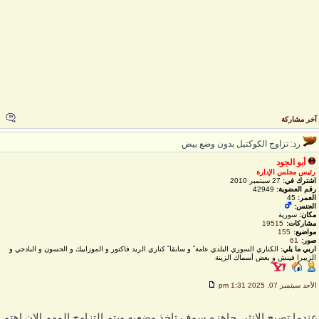
خر مشاركة
رد: تزاوج الكوكتيل بدون وضع بيض
أبو الجود
رئيس مجلس الإدارة
اشترك في:
27 سبتمبر 2010
رقم العضوية:
42949
العمر:
45
الجنس:
مكان:
سورية
مشاركات:
19515
مواضيع:
155
صور:
61
اربي ما يلي:
الكناري السوري البلدي عامة ً و سابقا ً كناري الريد فاكتور و الموزاييك و الحسون و البادجي و
الزيبرا فينش و بعض أسماك الزينة
لأحد سبتمبر 07, 2025 1:31 pm
ندما تصبح الانثى جاهزه سوف تاخذ وضعيه ويتم التزاوج المهم الان اهتم