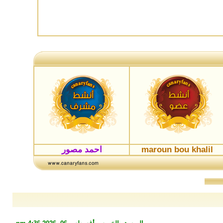
maroun bou khalil
احمد مصور