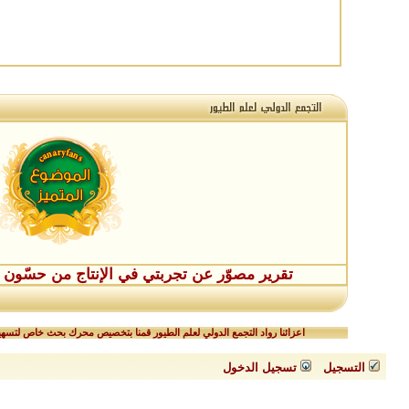
تقرير مصوّر عن تجربتي في الإنتاج من حسّون طفر
اعزائنا رواد التجمع الدولي لعلم الطيور قمنا بتخصيص محرك بحث خاص لتسهيل
التسجيل
تسجيل الدخول