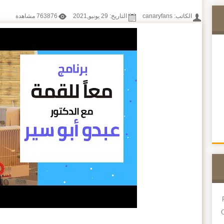
الكاتب:
canaryfans
التاريخ: 29 يونيو,2021
763876 مشاهدة
O