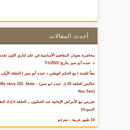
أحدث المقالات
محاضرة بعنوان المفاهبم الأساسية في علم كناري اللون تقدم
د. عبده أبو سير بتاريخ 7/1/2022
معاً للقمة | مع الحكم الوطني د عبده أبو سير | الحلقة الأولى
حكايتي الحلقة 02 (د. عبده ابو سير) – My story 2(ِD. Abdo
Abu Seir)
تجربتي مع الأمراض الإنتانية عند الحسّون ــ ال
السوداء)
10 طيور غريبة – مترجم