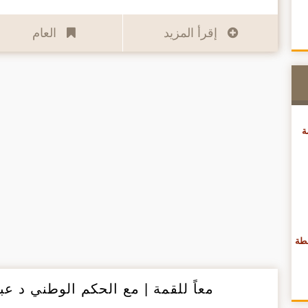
إقرأ المزيد
العام
ة
حلقة 6 (داء النقطة
معاً للقمة | مع الحكم الوطني د عبد