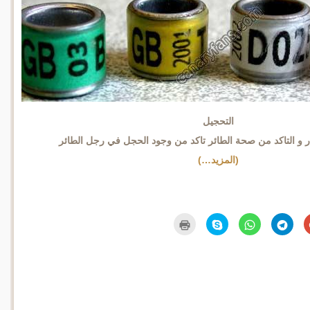
التحجيل
ار و التاكد من صحة الطائر تاكد من وجود الحجل في رجل الطائر
(المزيد…)
اضغط
انقر
انقر
انقر
اضغط
للمشاركة
للمشاركة
للمشاركة
للمشاركة
للطباعة
على
على
على
على
(فتح
Google+
Telegram
WhatsApp
Skype
في
(فتح
(فتح
(فتح
(فتح
نافذة
في
في
في
في
جديدة)
نافذة
نافذة
نافذة
نافذة
جديدة)
جديدة)
جديدة)
جديدة)