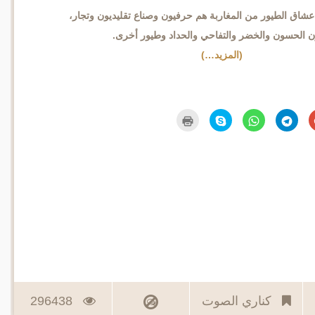
 عشاق الطيور من المغاربة هم حرفيون وصناع تقليديون وتجار،
ن الحسون والخضر والتفاحي والحداد وطيور أخرى.
(المزيد…)
اضغط
انقر
انقر
انقر
اضغط
للمشاركة
للمشاركة
للمشاركة
للمشاركة
للطباعة
على
على
على
على
(فتح
Google+
Telegram
WhatsApp
Skype
في
(فتح
(فتح
(فتح
(فتح
نافذة
في
في
في
في
جديدة)
نافذة
نافذة
نافذة
نافذة
جديدة)
جديدة)
جديدة)
جديدة)
كناري الصوت
296438