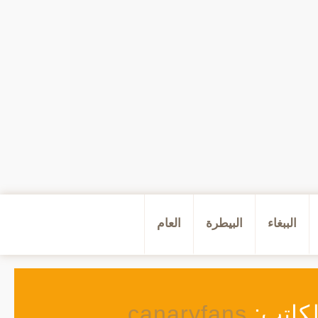
الببغاء
البيطرة
العام
كاتب:
canaryfans