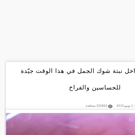
خل نبتة شوك الجمل في هذا الوقت جيّدة
للحساسين والفراخ
201
332863 مشاهدة