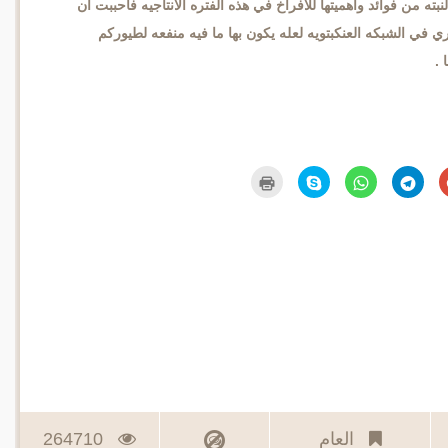
لنبته من فوائد واهميتها للافراخ في هذه الفتره الانتاجيه فاحببت ان
في الشبكه العنكبتويه لعله يكون بها ما فيه منفعه لطيوركم
 .
اضغط
انقر
انقر
انقر
اضغط
للمشاركة
للمشاركة
للمشاركة
للمشاركة
للطباعة
على
على
على
على
(فتح
Google+
Telegram
WhatsApp
Skype
في
(فتح
(فتح
(فتح
(فتح
نافذة
في
في
في
في
جديدة)
نافذة
نافذة
نافذة
نافذة
جديدة)
جديدة)
جديدة)
جديدة)
العام
264710