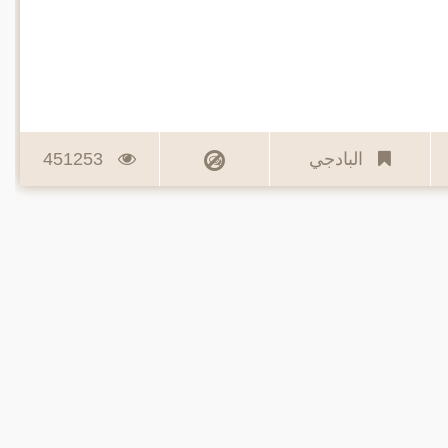
البادجي
451253