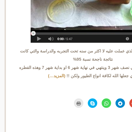
ذي عملت عليه لا اكثر من سنه تحت التجربه والدراسة والتي كانت
نتائجة ناجحة نسبة 95%
يبدء موسم الانتاج في نصف شهر 3 وينتهي في نهاية شهر 6 او بداية شهر 7 وهذه الفطره
 جعلها الله لكافة انواع الطيور ولكن !!
(المزيد…)
اضغط
انقر
انقر
انقر
اضغط
للمشاركة
للمشاركة
للمشاركة
للمشاركة
للطباعة
على
على
على
على
(فتح
Google+
Telegram
WhatsApp
Skype
في
(فتح
(فتح
(فتح
(فتح
نافذة
في
في
في
في
جديدة)
نافذة
نافذة
نافذة
نافذة
جديدة)
جديدة)
جديدة)
جديدة)