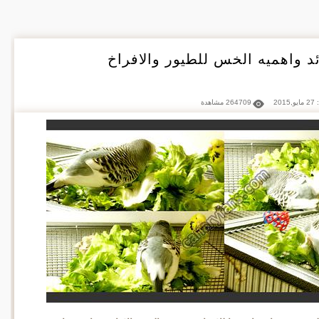
د واهميه الخس للطيور والافراخ
201
264709 مشاهدة