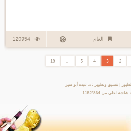
العام
120954
اجات
18
…
5
4
3
2
|
تنسيق وتطوير : د. عبده أبو سير
ة اعلى من 864*1152