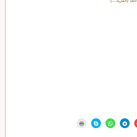
ذلك
(المزيد…)
اضغط
انقر
انقر
انقر
اضغط
للمشاركة
للمشاركة
للمشاركة
للمشاركة
للطباعة
على
على
على
على
(فتح
Google+
Telegram
WhatsApp
Skype
في
(فتح
(فتح
(فتح
(فتح
نافذة