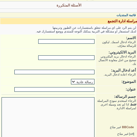
الأسئلة المتكررة
قائمة المنتديات
راسلة ادارة التجمع
لن يتم الرد على اي مراسلة تتعلق باستفسارات عن الطيور وتربيتها
لديك استسفار او مشكلة في التربية يمكنك التوجه للمنتدى ووضع استفسارك فيه.
الاسم:
الرجاء ادخال اسمك, ليكون
للرسالة معرّف.
البريد الالكيتروني:
الرجاء ادخال بريد اليكتروني
صحيح من اجل معاودة الاتصال
بك.
أعد ادخال البريد:
الرجاء اعادة ادخال البريد.
الموضوع:
عنوان:
جسم الرسالة:
الرجاء استخدم نموذج المراسلة
فقط
اذا لم تجد وسيلة اخرى
لمراسلة الادارة.
BBCode
غير متاح
[url]
غير متاح