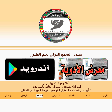
منتدى التجمع الدولي لعلم الطيور
أهلا وسهلا بك ايها الزائر
أنت الآن تستخدم الستايل الخاص بالموبايلات,
اذا أردت ان تستخدم الستايل القياسي انقر هنا
العودة الى الستايل
الرئيسية
المكتبة
القناة
المعرض
للإعلان
للإتصال