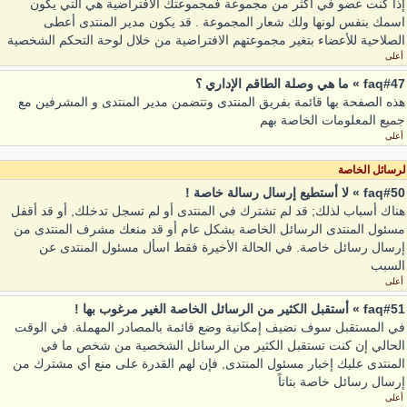
إذا كنت عضو في أكثر من مجموعة فمجموعتك الافتراضية هي التي يكون
اسمك بنفس لونها ولك شعار المجموعة . قد يكون مدير المنتدى أعطى
الصلاحية للأعضاء بتغير مجموعتهم الافتراضية من خلال لوحة التحكم الشخصية
أعلى
faq#47 » ما هي وصلة الطاقم الإداري ؟
هذه الصفحة بها قائمة بفريق المنتدى وتتضمن مدير المنتدى و المشرفين مع
جميع المعلومات الخاصة بهم
أعلى
لرسائل الخاصة
faq#50 » لا أستطيع إرسال رسالة خاصة !
هناك أسباب لذلك; قد لم تشترك في المنتدى أو لم تسجل تدخلك, أو قد أقفل
مسئول المنتدى الرسائل الخاصة بشكل عام أو قد منعك مشرف المنتدى من
إرسال رسائل خاصة. في الحالة الأخيرة فقط اسأل مسئول المنتدى عن
السبب
أعلى
faq#51 » أستقبل الكثير من الرسائل الخاصة الغير مرغوب بها !
في المستقبل سوف نضيف إمكانية وضع قائمة بالمصادر المهملة. في الوقت
الحالي إن كنت تستقبل الكثير من الرسائل الشخصية من شخص ما في
المنتدى عليك إخبار مسئول المنتدى, فإن لهم القدرة على منع أي مشترك من
إرسال رسائل خاصة بتاتاً
أعلى