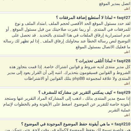
اتصل بمدير الموقع
أعلى
faq#27 » لماذا لا أستطيع إضافة المرفقات ؟
لقد حدد مسئول الموقع الحد الأقصى لحجم الملف ,امتداد الملف و نوع
للمرفقات في المنتدى . أو ربما تغيرت صلاحيتك من قبل مسئول الموقع , أو
عدم استمرارية إرفاق الملفات في هذا المنتدى بالتحديد . قد تحصل على
التوضيح لنص رسالة الخطأ عند محاولتك إرفاق الملف , إذا لم تظهر لك رسالة
ما فعليك الاتصال بمسئول الموقع
أعلى
faq#28 » لماذا أتلقى تحذيرات ؟
كل مدير منتدى لديه شروط و قوانين اشتراك خاصة. إذا قمت بتجاوز هذه
الشروط و القوانين فسيقومون بتحذيرك. انتبه إلى أن القرار يعود إلى مدير
المنتدى ولا علاقة لمجموعة phpBB بتلك القوانين أو الاشتراطات
أعلى
faq#29 » كيف يمكنني التقرير عن مشاركة للمشرف ؟
إذا سمح مدير المنتدى بذلك ، اذهب إلى المشاركة المراد التقرير عنها وستجد
أيقونة خاصة للتقرير عن الموضوع. اضغط على الأيقونة وقم بالخطوات لإتمام
عملية التقرير
أعلى
faq#210 » ما هي أيقونة حفظ الموضوع الموجودة في الموضوع ؟
هي خاصية تسمح لك بحفظ الموضوع لإكماله في وقت لاحق حتى تتمكن من