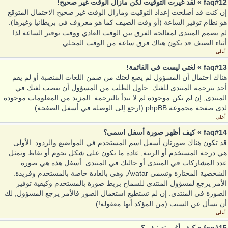
faq#12 » لقد غيرت التوقيت لكن مازال الوقت غير صحيح!
إن كنت قد أصلحت إعداد التوقيت ومازال الوقت غير صحيح الاحتمال المتوقع
هو نظام توفير الساعة (أو وقت الصيف كما هو معروف في بريطانيا وغيرها).
لم يصمم المنتدى لمعالجة الفرق بين الوقت العادي ووقت توفير الساعة لذا
أثناء الصيف قد يكون هناك فرق ساعة من الوقت المحلي
أعلى
faq#13 » لغتي ليست في القائمة!
هناك احتمال أن المسؤول لم يضع لغتك من ضمن اللغات المنصبة أو لم يقم
أحد بترجمة المنتدى للغتك. حاول الطلب من المسؤول أن ينصب لغتك في
المنتدى, إن لم تكن موجودة لم لا تبدأ بالترجمة. المزيد من المعلومات موجودة
لدى صفحة مجموعة phpBB (ارجع إلى الوصلة في أسفل الصفحة)
أعلى
faq#14 » كيف أظهر صورة أسفل اسمي؟
قد تكون هناك صورتان أسفل اسم المستخدم في المواضيع والردود. الأولى
هي درجة المستخدم أو الرتبة, عادة ما تكون على شكل نجوم أو نقاط وتمثل
عدد المشاركات في المنتدى أو حالتك في المنتدى. أسفل هذه هي صورة
الشخصية المختارة وتسمى Avatar, وهي بالعادة خاصة بالمستخدم وفريدة.
الأمر يرجع لمسؤول المنتدى للسماح بربط صورة بالمستخدم وكيفية توفير
الصورة في المنتدى. إن لم تستطيع استعمال الصور فالأمر يرجع المسؤول, لك
أن تسأل عن السبب (من المؤكد أنها معقولة!)
أعلى