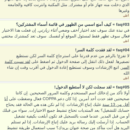
الذي دخلت منه جهاز عام أو مشترك, مثل المكتبة وانترنت كافيه والجامعة
وغيرها
أعلى
faq#03 » كيف أمنع اسمي من الظهور في قائمة أسماء المشتركين؟
في نبذة عنك سوف تجد اختيار
أخف وضعي أثناء زيارتي
, إن فعلت هذا الاختيار
فعال
سوف تظهر فقط لمسئول الموقع أو لنفسك. سوف تعد كمشترك مختفي
أعلى
faq#04 » لقد فقدت كلمة السر!
لا تفزع! بالرغم من عدم قدرتنا على استرجاع كلمة السر لكن نستطيع
تصفيرها. لفعل ذلك انتقل إلى صفحة الدخول ثم اضغط على
لقد نسيت كلمة
السر
, اتبع الإرشادات وسوف تستطيع إعادة الدخول في أقرب وقت إن شاء
الله
أعلى
faq#05 » لقد سجلت لكن لا أستطيع الدخول!
أولا تأكد من إدخالك اسم المستخدم وكلمة المرور الصحيحين. إن كانتا
صحيحتين فقد حدث أحد أمرين. إذا كان دعم COPPA فعال وضغطت على
أنا
أقل من 13 سنة
عليك إتباع الإرشادات. إذا لم تكن هذه هي الحالة فقد يحتاج
حسابك للتشغيل؟ بعد المنتديات تحتاج تنشيط جميع الاختيارات, سواء من قبلك
أو من قبل المدير. عندما قمت بالتسجيل قد تكون أبلغت بكيفية تشغيل
الحساب. إذا أرسلت إليك رسالة بريد عليك إتباع الإرشادات, إذا لم تستلم
البريد هل أنت متأكد من صحة عنوان بريدك؟ سبب استعمال طريقة تنشيط