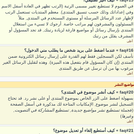
faq#15 » كيف أغير تصنيفي؟
في العموم لا تستطيع تغيير مسمى الرتبة (الرتب تظهر في العادة أسفل الاسم
وفي إعداداتك وذلك حسب تنسيق المنتدى). معظم المنتديات تستعمل الرتب
لإظهار عدد الرسائل المرسلة أو مستوى المستخدم في المنتدى, مثلاً
المسئولون والمشرفون لهم مراتب خاصة. أرجوك لا تسيء من استغلال
المنتدى بإرسال رسائل أو مواضيع فارغة لزيادة رتبتك, قد تجد المسؤول أو
المشرف يقلل من رتبك
أعلى
faq#16 » عندما اضغط على بريد شخص ما يطلب مني الدخول؟
نأسف لكن المسجلين فقط لهم القدرة على إرسال رسائل الكترونية ضمن
المنتدى (إن كان المسؤول قام بتفعيل هذه الميزة). وهذه لتقليل الرسائل الغير
مرغوب بها من أن ترسل عن طريق المنتدى
أعلى
واضيع النشر
faq#20 » كيف أنشر موضوع في المنتدى؟
بسهولة اضغط على الزر الخاص بموضوع المنتدى أو على نشر رد. قد تحتاج
التسجيل لنشر موضوع, الإمكانيات المتاحة لك مذكورة في أسفل الصفحة
(فجملة
تستطيع نشر مواضيع جديدة, تستطيع المشاركة في التصويت,
وغيرها
)
أعلى
faq#21 » كيف أستطيع إلغاء أو تعديل موضوع؟