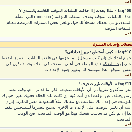
أعلى
faq#09 » ماذا يحدث إذا حذفت الملفات المؤقتة الخاصة بالمنتدى ؟
حذف الملفات المؤقتة يحذف الملفات المؤقتة ( cookies ) التي أنشأها
المنتدى والتي تجعلك مسجلاً للدخول وتلغي بعض المميزات المرتبطة بنظام
الملفات المؤقتة
أعلى
فضيلات وإعدادات المشترك
faq#10 » كيف أستطيع تغيير إعداداتي؟
جميع إعداداتك (إن كنت مسجل) يتم تخزينها في قاعدة البيانات. لتغييرها اضغط
على
لوحة التحكم
(تقع الوصلة في أعلى الصفحة في العادة وقد لا تكون في
نفس الموقع). هذا سيسمح لك بتغيير جميع الإعدادات
أعلى
faq#11 » الأوقات غير صحيحة!
نحن متأكدون تقريباً من أن الأوقات صحيحة, لكن ما قد تراه هو وقت لخط
زمن يختلف عن الوقت الذي أنت فيه. إن كانت تلك الحالة فعليك تغير اختيارك
للتوقيت في إعداداتك ليتناسب مع مكانك, مثلاً السعودية مصر المغرب إيران.
انتبه أن تغيير التوقيت, مثل الإعدادات الأخرى يسمح بتغييرها للمسجلين فقط.
لذا إن لم تكن قد سجلت نفسك فهذا هو الوقت المناسب, صح الوقت
المناسب!
أعلى