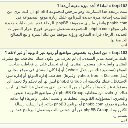
faq#102 » لماذا لا أجد ميزة معينة أريدها ؟
تمت برمجة هذا السكربت وهو مرخص لمجموعة phpBB. إن كنت ترى من
المناسب إضافة ميزة جديدة للبرنامج عليك زيارة موقع المجموعة في
phpbb.com وانظر ما رأي مجموعة phpBB. الرجاء عدم نشر طلبات جديدة
على موقع phpbb.com, المجموعة تستعمل سورس فورج لقرار المميزات
الجديدة. الرجاء قراءة النماذج, ورؤية موقفنا من تلك الميزة واتبع النصائح
الخاصة بها
أعلى
faq#103 » من اتصل به بخصوص مواضيع أو ردود غير قانونية أو غير لائقة ؟
عليك مراسلة مدير المنتدى. إن لم تعرف من يكون عليك التخاطب مع مشرف
المنتدى واسأله عن مسئول المنتدى. إن لم تحصل على رد فخاطب صاحب
الموقع (تستطيع ذلك من خلال whois ) أو إذا كان المنتدى في موقع مجاني
(مثل yahoo, free.fr, f2s.com, وغيرها), فخاطب إدارة الموقع أو إدارة سوء
الاستغلال. عليك ملاحظة أن phpBB Group ليس لها أي تحكم ولا تحمل أي
مسؤولية عن كيفية أو مكان أو من الشخص الذي يستعمل هذا المنتدى. ليس
هناك أي فائدة من مخاطبة phpBB Group لأي مواضيع قانونية (القبض
والتحري, المسؤولية القانونية, التعليقات والسب العلني, وغيرها) لها علاقة
مباشرة بموقع phpbb.com أو برنامج phpBB بذاته. إن أرسلت رسالة
الكترونية لـ phpBB Group عن أي شخص ثالث يستعمل البرنامج فقد لن
تستلم رد
أعلى