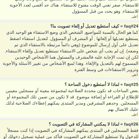
للاستفتاء, صفر تعني الوقت مفتوح للاستفتاء. هناك حد أقصى لعدد الأجوبة
للاستفتاء, وهو يحدد من قبل المسؤول
أعلى
faq#24 » كيف أستطيع تعديل أو إلغاء تصويت ما؟
كما هو الحال بالنسبة للمواضيع, الشخص الذي وضع الاستفتاء هو الوحيد الذي
يستطيع تعديلها أو إلغائها , أو المشرف أو المسؤول. لتعديل استفتاء اضغط
تعديل على أول إرسال للموضوع (وهي دائماً مرتبطة بالاستفتاء الذي تم
وضعه). إن لم يجب أي شخص على الاستفتاء تستطيع تعديل وإلغاء الاستفتاء,
لكن إن تمت الإجابة عليه فالمشرف والمسئول هما الأشخاص الوحيدين
المسموح لهم بالتعديل والإلغاء. وهذا لمنع الأشخاص من تغيير الأسئلة والأجوبة
وتزوير الاستفتاءات في وسط الفترة
أعلى
faq#25 » لماذا لا أستطيع دخول الساحة ؟
بعض الساحات قد تكون محددة الصلاحية لمجموعة معينة أو مسجلين معينين
للإطلاع أو القراءة أو إضافة موضوع. قد لا تكون من ضمن تلك المجموعة أو
المسجلين. وحدهم المشرفين ومدير المنتدى يمكنهم إعطاءك الصلاحية لذلك.
عليك الاتصال بهم
أعلى
faq#26 » لماذا لا يمكنني المشاركة في التصويت ؟
فقط المسجلين في المنتدى يمكنهم المشاركة في التصويت إذا كنت مسجلاً
للدخول ولا تستطيع المشاركة في التصويت فتأكد من عملية تسجيل دخولك أو