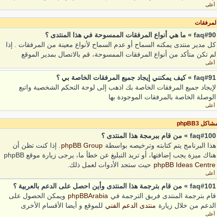
أعلى
لمرفقات
faq#90 » ما هي أنواع المرفقات الممسوحة في هذا المنتدى ؟
كل مدير منتدى يمكنه السماح أو عدم السماح لأنواع معينة من المرفقات . إذا
لم تكن متأكد من أنواع المرفقات الممسوحة، قم بالاتصال بمدير الموقع
أعلى
faq#91 » كيف يمكنني إيجاد جميع المرفقات الخاصة بي ؟
لإيجاد جميع المرفقات الخاصة بك اذهب إلى لوحة التحكم الشخصية واتبع
الوصلة الخاصة بالمرفقات الموجودة بها
أعلى
شاكل phpBB3
faq#100 » من قام ببرمجة هذا المنتدى ؟
هذا البرنامج يتم كتابته وترخيصه بواسطة
phpBB Group
. إذا كنت تظن أن
هناك ميزة يجب إضافتها، أو تريد التبليغ عن خطأ ما، يرجى زيارة موقع phpBB
phpBB Ideas Centre
حيث ستجد الأدوات لعمل ذلك.
أعلى
faq#101 » من قام بترجمة هذا المنتدى وأين احصل على الدعم بالعربية ؟
قام بترجمة المنتدى فريق الترجمة في
phpBBArabia
ويمكن الحصول على
الدعم من خلال زيارة
منتدى الدعم الفني
للموقع و أيضا الأقسام الأخرى
أعلى