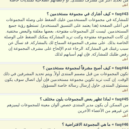
من تحديد أكثر من مشرف للمنتدى, أو لإعطائهم الصلاحية لمنتديات خاصة
أعلى
faq#43 » كيف أشارك في مجموعة مستخدمين ؟
للمشاركة في مجموعات المستخدمين عليك الضغط على وصلة المجموعات
في أعلى الصفحة (هذا يعتمد على التنسيق المستخدم), تستطيع رؤية جميع
المستخدمين. ليست كل المجموعات
مفتوحة
، بعضها مغلقة والبعض مختفية.
إن كانت المجموعة مفتوحة وكنت تريد المشاركة يمكنك الضغط على الوصلة
الخاصة بذلك. على مشرف المجموعة السماح لك بالمشاركة, قد تسأل عن
سبب رغبتك في المشاركة. الرجاء عدم الإلحاح على مشرف المجموعة إن
رفض طلبك للمشاركة, فإن لهم أسبابهم لذلك
أعلى
faq#44 » كيف أصبح مشرفاً لمجموعة مستخدمين ؟
تكون المجموعات من قبل مصمم المنتدى أولاً, ويتم تحديد المشرفين في ذلك
الوقت. إن كنت تريد تكوين مجموعة مستخدمين فإن أول اتصال سوف يكون
بمسئول المنتدى, حاول إرسال رسالة خاصة المسؤول
أعلى
faq#45 » لماذا تظهر بعض المجموعات بلون مختلف ؟
من الممكن أن يكون مدير المنتدى خصص ألوان معينة للمجموعات ليميزهم
عن غيرهم من الأعضاء الآخرين
أعلى
faq#46 » ما هي المجموعة الافتراضية ؟