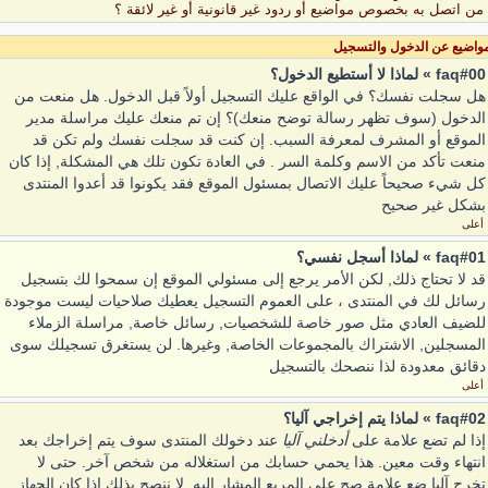
من اتصل به بخصوص مواضيع أو ردود غير قانونية أو غير لائقة ؟
واضيع عن الدخول والتسجيل
faq#00 » لماذا لا أستطيع الدخول؟
هل سجلت نفسك؟ في الواقع عليك التسجيل أولاً قبل الدخول. هل منعت من
الدخول (سوف تظهر رسالة توضح منعك)؟ إن تم منعك عليك مراسلة مدير
الموقع أو المشرف لمعرفة السبب. إن كنت قد سجلت نفسك ولم تكن قد
منعت تأكد من الاسم وكلمة السر . في العادة تكون تلك هي المشكلة, إذا كان
كل شيء صحيحاً عليك الاتصال بمسئول الموقع فقد يكونوا قد أعدوا المنتدى
بشكل غير صحيح
أعلى
faq#01 » لماذا أسجل نفسي؟
قد لا تحتاج ذلك, لكن الأمر يرجع إلى مسئولي الموقع إن سمحوا لك بتسجيل
رسائل لك في المنتدى ، على العموم التسجيل يعطيك صلاحيات ليست موجودة
للضيف العادي مثل صور خاصة للشخصيات, رسائل خاصة, مراسلة الزملاء
المسجلين, الاشتراك بالمجموعات الخاصة, وغيرها. لن يستغرق تسجيلك سوى
دقائق معدودة لذا ننصحك بالتسجيل
أعلى
faq#02 » لماذا يتم إخراجي آليا؟
إذا لم تضع علامة على
أدخلني آليا
عند دخولك المنتدى سوف يتم إخراجك بعد
انتهاء وقت معين. هذا يحمي حسابك من استغلاله من شخص آخر. حتى لا
تخرج آليا ضع علامة صح على المربع المشار إليه, لا ننصح بذلك إذا كان الجهاز