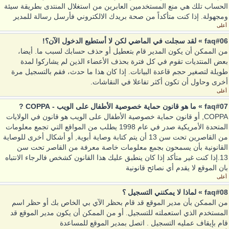
الحساب تلك هي منع المستخدمين العابرين من استغلال المنتدى بطريقة سيئة
ومجهولة. إذا كنت متأكداً من صحة بريدك الالكتروني فأرسل رسالة للمدير
أعلى
faq#06 » لقد سجلت في الماضي لكن لا أستطيع الدخول الآن؟!
من الممكن أن يكون المدير قام بتعطيل أو حذف حسابك لسبب ما. أيضا،
بعض المنتديات تقوم في كل فترة بحذف الأعضاء الذين لم يشاركوا لمدة
طويلة لتصغير حجم قاعدة البيانات. إذا كان هذا ما حدث، فقم بالتسجيل مرة
أخرى وحاول أن تكون أكثر تفاعلا في النقاشات.
أعلى
faq#07 » ما هو قانون حماية خصوصية الأطفال على الويب - COPPA ?
COPPA, أو قانون حماية خصوصية الأطفال على الويب هو قانون في الولايات
المتحدة الأمريكية صدر في عام 1998 يطلب من المواقع التي تجمع معلومات
من القاصرين تحت سن 13 أن يتم كتابة وصاية أبوية, أو أشكال أخرى للوصاية
القانونية بأن يسمحون بجمع معلومات خاصة معرفة من القاصر تحت سن
13.إذا كنت غير متأكد إذا كان ينطبق عليك هذا القانون كشخص فالرجاء الانتباه
بان الموقع لا يقدم أي نصائح قانونية
أعلى
faq#08 » لماذا لا يمكنني التسجيل ؟
من الممكن بأن مدير الموقع قد قام بحظر الآي بي الخاص بك أو حظر اسم
المستخدم الذي استعملته للتسجيل. أو من الممكن أن يكون مدير الموقع قد
قام بإيقاف عمليه التسجيل . اتصل بمدير الموقع للمساعدة