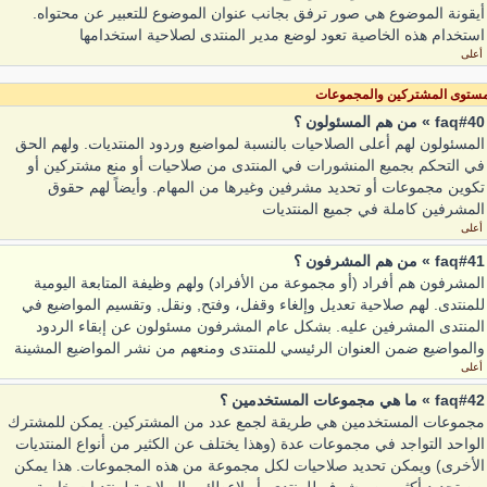
أيقونة الموضوع هي صور ترفق بجانب عنوان الموضوع للتعبير عن محتواه.
استخدام هذه الخاصية تعود لوضع مدير المنتدى لصلاحية استخدامها
أعلى
ستوى المشتركين والمجموعات
faq#40 » من هم المسئولون ؟
المسئولون لهم أعلى الصلاحيات بالنسبة لمواضيع وردود المنتديات. ولهم الحق
في التحكم بجميع المنشورات في المنتدى من صلاحيات أو منع مشتركين أو
تكوين مجموعات أو تحديد مشرفين وغيرها من المهام. وأيضاً لهم حقوق
المشرفين كاملة في جميع المنتديات
أعلى
faq#41 » من هم المشرفون ؟
المشرفون هم أفراد (أو مجموعة من الأفراد) ولهم وظيفة المتابعة اليومية
للمنتدى. لهم صلاحية تعديل وإلغاء وقفل، وفتح, ونقل, وتقسيم المواضيع في
المنتدى المشرفين عليه. بشكل عام المشرفون مسئولون عن إبقاء الردود
والمواضيع ضمن العنوان الرئيسي للمنتدى ومنعهم من نشر المواضيع المشينة
أعلى
faq#42 » ما هي مجموعات المستخدمين ؟
مجموعات المستخدمين هي طريقة لجمع عدد من المشتركين. يمكن للمشترك
الواحد التواجد في مجموعات عدة (وهذا يختلف عن الكثير من أنواع المنتديات
الأخرى) ويمكن تحديد صلاحيات لكل مجموعة من هذه المجموعات. هذا يمكن