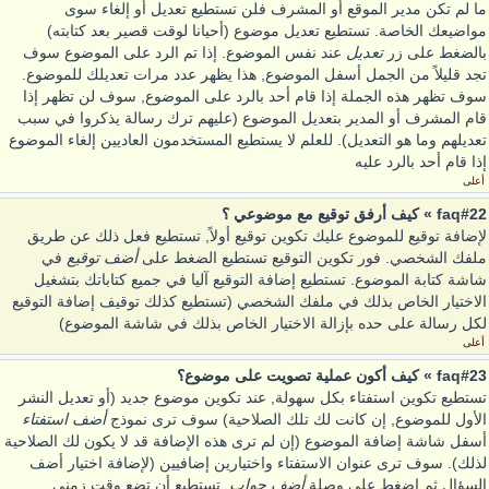
ما لم تكن مدير الموقع أو المشرف فلن تستطيع تعديل أو إلغاء سوى
مواضيعك الخاصة. تستطيع تعديل موضوع (أحيانا لوقت قصير بعد كتابته)
بالضغط على زر
تعديل
عند نفس الموضوع. إذا تم الرد على الموضوع سوف
تجد قليلاً من الجمل أسفل الموضوع, هذا يظهر عدد مرات تعديلك للموضوع.
سوف تظهر هذه الجملة إذا قام أحد بالرد على الموضوع, سوف لن تظهر إذا
قام المشرف أو المدير بتعديل الموضوع (عليهم ترك رسالة يذكروا في سبب
تعديلهم وما هو التعديل). للعلم لا يستطيع المستخدمون العاديين إلغاء الموضوع
إذا قام أحد بالرد عليه
أعلى
faq#22 » كيف أرفق توقيع مع موضوعي ؟
لإضافة توقيع للموضوع عليك تكوين توقيع أولاً, تستطيع فعل ذلك عن طريق
ملفك الشخصي. فور تكوين التوقيع تستطيع الضغط على
أضف توقيع
في
شاشة كتابة الموضوع. تستطيع إضافة التوقيع آليا في جميع كتاباتك بتشغيل
الاختيار الخاص بذلك في ملفك الشخصي (تستطيع كذلك توقيف إضافة التوقيع
لكل رسالة على حده بإزالة الاختيار الخاص بذلك في شاشة الموضوع)
أعلى
faq#23 » كيف أكون عملية تصويت على موضوع؟
تستطيع تكوين استفتاء بكل سهولة, عند تكوين موضوع جديد (أو تعديل النشر
الأول للموضوع, إن كانت لك تلك الصلاحية) سوف ترى نموذج
أضف استفتاء
أسفل شاشة إضافة الموضوع (إن لم ترى هذه الإضافة قد لا يكون لك الصلاحية
لذلك). سوف ترى عنوان الاستفتاء واختيارين إضافيين (لإضافة اختيار أضف
السؤال ثم اضغط على وصلة
أضف جواب
. تستطيع أن تضع وقت زمني