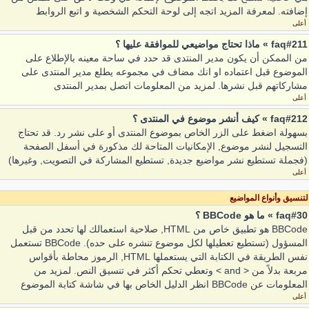
إضافته. لمعرفة المزيد اتجه إلى لوحة التحكم الشخصية و اتبع الروابط
أعلى
faq#211 » ماذا تحتاج مواضيعي للموافقة عليها ؟
من الممكن أن يكون مدير المنتدى قد حدد في ساحة معينه بالإطلاع على
الموضوع قبل اعتماده او انك مضاف في مجموعه يطلع مدير المنتدى على
مشاركاتهم قبل نشرها. لمزيد من المعلومات اتصل بمدير المنتدى
أعلى
faq#212 » كيف أنشر موضوع في المنتدى ؟
بسهولة اضغط على الزر الخاص بموضوع المنتدى أو على نشر رد. قد تحتاج
التسجيل لنشر موضوع, الإمكانيات المتاحة لك مذكورة في أسفل الصفحة
(فجملة تستطيع نشر مواضيع جديدة, تستطيع المشاركة في التصويت, وغيرها)
أعلى
لتنسيق وأنواع المواضيع
faq#30 » ما هو BBCode ؟
BBCode هو تطبيق خاص من HTML, صلاحية استعمالك لها تحدد من قبل
المسؤول (تستطيع تعطيلها لكل موضوع تنشره على حده). BBCode تستعمل
نفس الطريقة في الكتابة التي يستعملها HTML, الرموز محاطة بأقواس
مربعة بدلاً من < and > وتعطي تحكم أكثر في تنسيق النص. لمزيد من
المعلومات عن BBCode انظر الدليل الخاص بها في شاشة كتابة الموضوع
أعلى