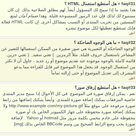
faq#31 » هل أستطيع استعمال HTML ؟
هذا يعتمد ما إذا سمح لك المسؤول أيضاً, لهم مطلق الصلاحية بذلك. إن كان
مسموح لك لذلك فإن عدد الرموز الممسوحة قليلة. وهذا
صمام أمان
لمنع
المسيئين من تخريب المنتدى أو التسبب بمشاكل أخرى. إن كانت HTML فعالة
فإنك تستطيع تعطيلها لكل موضوع تنشره
أعلى
faq#32 » ما هي الوجوه الضاحكة ؟
الوجوه الضاحكة أو التعبيرية هي صور صغيرة من الممكن استعمالها للتعبير عن
المشاعر باستعمال حروف قليلة, مثلاً الرمزين :) تعني سعيد, :( تعني حزين.
قائمة كاملة بالوجوه موجودة عند تقديم موضوع أو رد جديد ، حاول أن لا تكثر
من استعمال الوجوه, قد يجعل هذا الموضوع غير قابل للقراءة مما يدعو
المشرف إلى تعديل الموضوع أو حتى إزالته تماماً
أعلى
faq#33 » هل أستطيع إرفاق صور؟
نعم ، يمكن إرفاق صورة في الموضوع. في كل الأحوال إذا سمح مدير المنتدى
خاصية المرفقات يمكنك إضافة صورة للمنتدى. وأيضاً يمكنك إضافتها من رابط
صورة مرفوعة على موقع مثلاً http://www.example.com/my-picture.gif ولا
يمكنك إضافة صورة محفوظة على جهاز الكمبيوتر الخاص بك أو صورة
محفوظة على خادم محمي بكلمة مرور مثل hotmail أو Yahoo . لإضافة
صورة يجب وضع الرابط الصحيح بين وسم BBCode الخاص بذلك [img]
أعلى