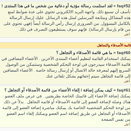
faq#52 » لقد استلمت رسالة مؤذية أو دعائية من شخص ما في هذا المنتدى !
نأسف أن نسمع ذلك. واجهة البريد الالكتروني تحتوي على عدة ضوابط لمنع
هذه المشاكل ومتابعة المرسلين لمثل هذه الرسائل. عليك إرسال الرسالة
بالكامل المسؤول, من الضروري إرسال رأس الرسالة أيضاً (فهي تحتوي على
من قام بإرسال الرسالة). فإنهم سوف يستطيعون التصرف في ذلك
أعلى
ائمة الأصدقاء والتجاهل
faq#60 » ما هي قائمة الأصدقاء و التجاهل ؟
يمكنك استخدام القائمة لتنظيم أعضاء المنتدى الآخرين . الأعضاء المضافين في
قائمة الأصدقاء سيدرجون في لوحة التحكم الشخصية وستتمكن من الوصول
السريع إليهم لمعرفة حالة الاتصال أو إرسال رسالة خاصة . الأعضاء المضافين
إلى قائمة التجاهل سيتم إخفائهم بشكل تلقائي عنك
أعلى
faq#61 » كيف يمكن إضافة / إلغاء الأعضاء من قائمة الأصدقاء أو التجاهل ؟
يمكنك إضافة الأعضاء إلى قائمتك الخاصة بطريقتين . في عرض ملف العضو
هناك وصلة لإضافة العضو إلى قائمة الأصدقاء أو قائمة التجاهل . بدلاً عن ذلك
من لوحة التحكم الشخصية الخاصة بك يمكنك مباشرة إضافة العضو إلى قائمة
الأصدقاء أو التجاهل عن طريق إضافة اسم العضو ويمكنك إلغاء اسم العضو
من نفس الصفحة
أعلى