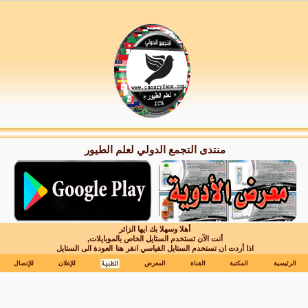
منتدى التجمع الدولي لعلم الطيور
أهلا وسهلا بك ايها الزائر
أنت الآن تستخدم الستايل الخاص بالموبايلات,
اذا أردت ان تستخدم الستايل القياسي انقر هنا
العودة الى الستايل
الرئيسية
المكتبة
القناة
المعرض
للإعلان
للإتصال