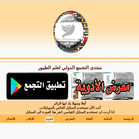
منتدى التجمع الدولي لعلم الطيور
أهلا وسهلا بك ايها الزائر
أنت الآن تستخدم الستايل الخاص بالموبايلات,
اذا أردت ان تستخدم الستايل القياسي انقر هنا
العودة الى الستايل
الرئيسية
المكتبة
القناة
المعرض
للإعلان
للإتصال