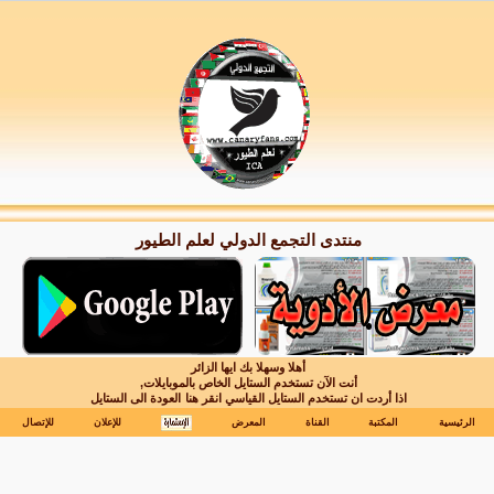
منتدى التجمع الدولي لعلم الطيور
أهلا وسهلا بك ايها الزائر
أنت الآن تستخدم الستايل الخاص بالموبايلات,
اذا أردت ان تستخدم الستايل القياسي انقر هنا
العودة الى الستايل
الرئيسية
المكتبة
القناة
المعرض
للإعلان
للإتصال