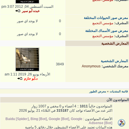
السبت أغسطس 04, 2012 3:07 pm
عبده أبو سير
معرض صور الحيوانات المختلفة
0
لا يوجد اي صور
المشرف:
مؤسس التجمع
معرض صور الأسماك المختلفة
0
لا يوجد اي صور
المشرف:
مؤسس التجمع
المعارض الشخصية
المعارض الشخصية
3849
معرضك الشخصي:
Anonymous
الأربعاء يونيو 26, 2019 1:11 am
د.أبو حازم
قائمة المنتديات
معرض الطيور
»
المتواجدون الآن
المتواجدون حالياً
1011
:: 4 أعضاء و 0 مخفي و 1007 زوار
اكثر عدد من الأعضاء تواجد كان
315187
في الثلاثاء 21. يوليو 2026
الأعضاء المتواجدون :
Google
,
Google [Bot]
,
Bing [Bot]
,
Baidu [Spider]
Adsense [Bot]
هذه البيانات تعتمد على الأعضاء النشيطين خلال دقائق 5 ماضية