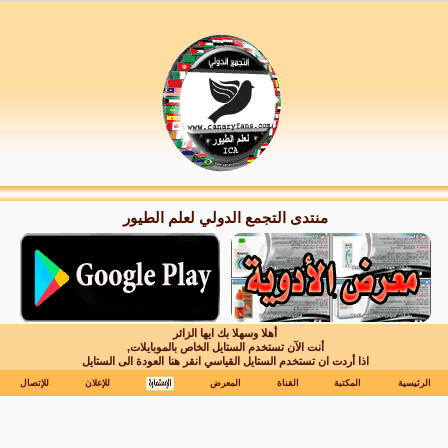
منتدى التجمع الدولي لعلم الطيور
أهلا وسهلا بك ايها الزائر
أنت الآن تستخدم الستايل الخاص بالموبايلات,
اذا أردت ان تستخدم الستايل القياسي انقر هنا
العودة الى الستايل
الرئيسية
المكتبة
القناة
المعرض
للإعلان
للإتصال