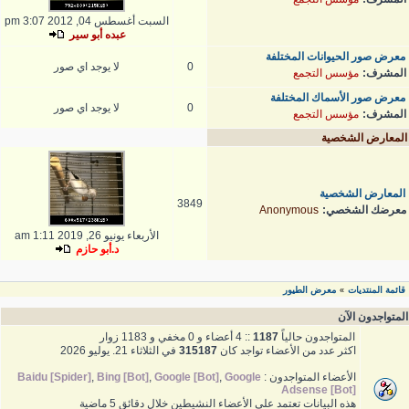
السبت أغسطس 04, 2012 3:07 pm
عبده أبو سير
معرض صور الحيوانات المختلفة
0
لا يوجد اي صور
المشرف:
مؤسس التجمع
معرض صور الأسماك المختلفة
0
لا يوجد اي صور
المشرف:
مؤسس التجمع
المعارض الشخصية
المعارض الشخصية
3849
معرضك الشخصي:
Anonymous
الأربعاء يونيو 26, 2019 1:11 am
د.أبو حازم
قائمة المنتديات
معرض الطيور
»
المتواجدون الآن
المتواجدون حالياً
1187
:: 4 أعضاء و 0 مخفي و 1183 زوار
اكثر عدد من الأعضاء تواجد كان
315187
في الثلاثاء 21. يوليو 2026
الأعضاء المتواجدون :
Google
,
Google [Bot]
,
Bing [Bot]
,
Baidu [Spider]
Adsense [Bot]
هذه البيانات تعتمد على الأعضاء النشيطين خلال دقائق 5 ماضية