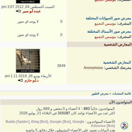
السبت أغسطس 04, 2012 3:07 pm
عبده أبو سير
معرض صور الحيوانات المختلفة
0
لا يوجد اي صور
المشرف:
مؤسس التجمع
معرض صور الأسماك المختلفة
0
لا يوجد اي صور
المشرف:
مؤسس التجمع
المعارض الشخصية
المعارض الشخصية
3849
معرضك الشخصي:
Anonymous
الأربعاء يونيو 26, 2019 1:11 am
د.أبو حازم
قائمة المنتديات
معرض الطيور
»
المتواجدون الآن
المتواجدون حالياً
893
:: 4 أعضاء و 0 مخفي و 889 زوار
اكثر عدد من الأعضاء تواجد كان
315187
في الثلاثاء 21. يوليو 2026
الأعضاء المتواجدون :
Google
,
Google [Bot]
,
Bing [Bot]
,
Baidu [Spider]
Adsense [Bot]
هذه البيانات تعتمد على الأعضاء النشيطين خلال دقائق 5 ماضية