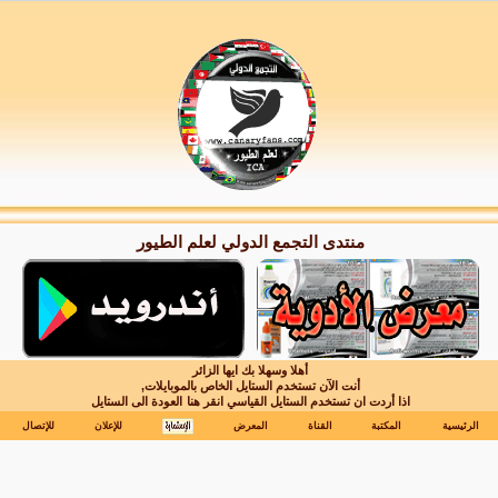
منتدى التجمع الدولي لعلم الطيور
أهلا وسهلا بك ايها الزائر
أنت الآن تستخدم الستايل الخاص بالموبايلات,
اذا أردت ان تستخدم الستايل القياسي انقر هنا
العودة الى الستايل
الرئيسية
المكتبة
القناة
المعرض
للإعلان
للإتصال