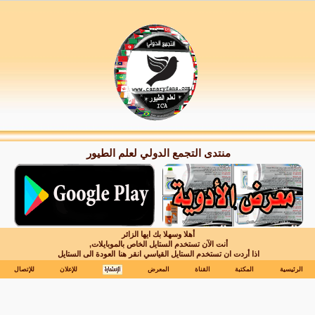
منتدى التجمع الدولي لعلم الطيور
أهلا وسهلا بك ايها الزائر
أنت الآن تستخدم الستايل الخاص بالموبايلات,
اذا أردت ان تستخدم الستايل القياسي انقر هنا
العودة الى الستايل
الرئيسية
المكتبة
القناة
المعرض
للإعلان
للإتصال