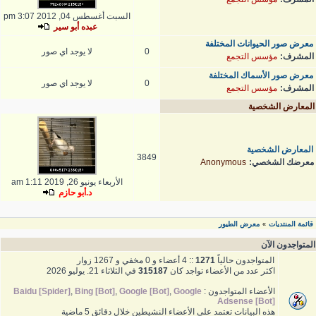
السبت أغسطس 04, 2012 3:07 pm
عبده أبو سير
معرض صور الحيوانات المختلفة
0
لا يوجد اي صور
المشرف:
مؤسس التجمع
معرض صور الأسماك المختلفة
0
لا يوجد اي صور
المشرف:
مؤسس التجمع
المعارض الشخصية
المعارض الشخصية
3849
معرضك الشخصي:
Anonymous
الأربعاء يونيو 26, 2019 1:11 am
د.أبو حازم
قائمة المنتديات
معرض الطيور
»
المتواجدون الآن
المتواجدون حالياً
1271
:: 4 أعضاء و 0 مخفي و 1267 زوار
اكثر عدد من الأعضاء تواجد كان
315187
في الثلاثاء 21. يوليو 2026
الأعضاء المتواجدون :
Google
,
Google [Bot]
,
Bing [Bot]
,
Baidu [Spider]
Adsense [Bot]
هذه البيانات تعتمد على الأعضاء النشيطين خلال دقائق 5 ماضية