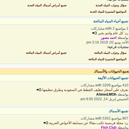
سؤال وجواب المياه العذبة
تجمع أمراض أسماك المياه العذبة
المواضيع المتميزة للمياه العذبة
جمع أحياء المياه المالحة
ع with 2 مشاركات
د: كل عام وانتم بخير
واسطة
احمد مصور
أحد يونيو 02, 2019 3:16 pm
نتديات فرعية:
سؤال وجواب المياه المالحة
تجمع أمراض أسماك المياه المالحة
المواضيع المتميزة للمياه المالحة
جمع الحيوانات والأسماك
جمع الحيوانات الأليفة
 مواضيع with 3209 مشاركات
عرف على أسعار تنظيف القطط في السعودية وطرق تنظيفها
واسطة
Ahmed.MOh
لخميس إبريل 14, 2022 9:00 am
جمع الأسماك
 مواضيع with 5352 مشاركات
د: مجلة فرنسية تكتب مقالا عن مسابقة الأحواض العربية
واسطة
Fish Club