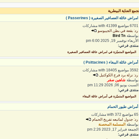
مع العناية البيطرية
مراض عائلة العصافير الصغيرة ( Passerines )
6 مواضيع with 41399 مشاركات
د: بقعة في بطن الجيبوسو
واسطة
Bird Tn
لأربعاء نوفمبر 19, 2025 6:00 pm
نتدى فرعي:
المواضيع المتميّزة في امراض عائلة العصافير الصغيرة
مراض عائلة الببغاء ( Psittacines )
3 مواضيع with 18405 مشاركات
د: نزلة برد فرخ الكوكتيل
واسطة
شاهين صقر
لسبت يونيو 06, 2026 11:29 pm
نتدى فرعي:
المواضيع المتميّزة في أمراض عائلة الببغاء
مراض طيور الحمام
واضيع with 372 مشاركات
د: جدول لماتبعه تفريخ الحمام
واسطة
المسلمة المحصنة
لجمعة فبراير 17, 2023 2:26 pm
نتدى فرعي: