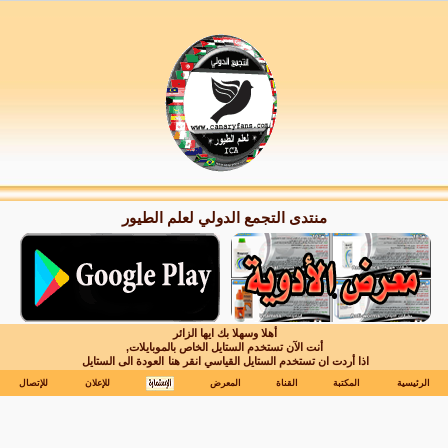
منتدى التجمع الدولي لعلم الطيور
أهلا وسهلا بك ايها الزائر
أنت الآن تستخدم الستايل الخاص بالموبايلات,
اذا أردت ان تستخدم الستايل القياسي انقر هنا
العودة الى الستايل
الرئيسية
المكتبة
القناة
المعرض
للإعلان
للإتصال