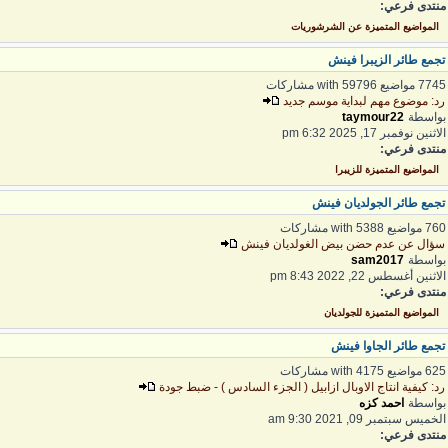
نتدى فرعي:
المواضيع المتميزة عن الشرشوريات
جمع طائر الزيبرا فينش
7 مواضيع with 59796 مشاركات
د: موضوع مهم لبداية موسم جديد
واسطة
taymour22
لاثنين نوفمبر 17, 2025 6:32 pm
نتدى فرعي:
المواضيع المتميزة للزيبرا
جمع طائر الجولديان فينش
 مواضيع with 5388 مشاركات
ؤال عن عدم حضن بيض الغولديان فينش
واسطة
sam2017
لاثنين أغسطس 22, 2022 8:43 pm
نتدى فرعي:
المواضيع المتميزة للجولديان
جمع طائر الجاوا فينش
 مواضيع with 4175 مشاركات
د: كيفية انتاج الاوبال ازابيل ( الجزء السادس ) - ضبط جودة
واسطة
احمد كزه
لخميس سبتمبر 09, 2021 9:30 am
نتدى فرعي: