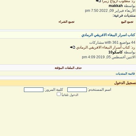
د: مطلوب ازواج زيبرا
واسطة
makkah
لأربعاء فبراير 09, 2022 7:50 pm
نتديات فرعية:
تجمع البيع
تجمع الشراء
تاب اسرار الببغاء الافريقي الرمادي
واضيع with 361 مشاركات
د: كتاب أسرار الببغاء الافريقي الرمادي
واسطة
كاسكو10
لاثنين أغسطس 05, 2019 4:09 pm
حذف الملفات المؤقتة
قائمة المنتديات
سجيل الدخول
اسم المستخدم:
كلمة المرور:
الدخول تلقائياً