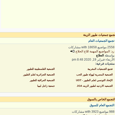
جمع جمعيات طيور الزينة
جمع الجمعيات العام
2 مواضيع with 18658 مشاركات
د: المواضيع المهمة للاخ الحلاج
واسطة
الحلاج
لأربعاء فبراير 19, 2020 8:48 pm
نتديات فرعية:
تجمع الجمعيات المغربية
الجمعية الفلسطينية للطيور
الجمعية المصرية لهواة طيور الحب
الجمعية الجزائرية لعلم الطيور
الإتحاد التونسي لعلم الطيور - UOT
الجمعية العراقية للطيور
الجمعيه الاردنيه لطيور الزينه JOA
جمعية زاجل ليبيا
لتجمع الخاص بالسوق
لتجمع العام للسوق
 مواضيع with 3923 مشاركات