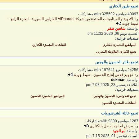
جمع طيور الكناري
400 مواضيع with 325592 مشاركات
رد: الأدوية و الفيتامينات المنتجة من شركة AlPharabi الفارابي السورية - الجزء الرابع -
بط جودة
واسطة
شاهين صقر
لسبت يونيو 06, 2026 11:32 pm
نتديات فرعية:
المواضيع المتميزة للكناري
النقاشات المتميزة للكناري
تجمع الكناري الفلاوطة المغربي
جمع طائر الحسون والهجين
242 مواضيع with 197641 مشاركات
د: تجهيز قفص إنتاج الحسون - ضبط جودة
واسطة
dokman
لثلاثاء ديسمبر 23, 2025 7:08 pm
نتديات فرعية:
تجمع لغة وتغريد الحسون والهجين
المواضيع المتميزة للحسون
النقاشات المتميزة للحسون
جمع عائلة الشرشوريات
1 مواضيع with 9890 مشاركات
د: مرض لم اجد له حل بالكناري
واسطة
أبو الجود
لسبت نوفمبر 01, 2025 7:15 pm