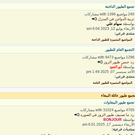
جمع الطيور الداجنة
 مواضيع with 1396 مشاركات
ربية الدواجن في المنزل
واسطة
سهام علي
لأربعاء يوليو 12, 2023 6:04 am
نتدى فرعي:
المواضيع المتميزة للطيور الداجنة
لتجمع العام للطيور
1 مواضيع with 9473 مشاركات
د: جنس طيور الروز
واسطة
أبو الجود
لأحد سبتمبر 07, 2025 1:49 pm
نتدى فرعي:
المواضيع المتميزة للطيور العامة
مع طيور عائلة الببغاء
جمع طيور الببغاوات
4 مواضيع with 31024 مشاركات
د: ما تصنيف طيور الروز في الصوره
واسطة
BONJOUR
لأربعاء ديسمبر 17, 2025 6:01 am
نتديات فرعية: