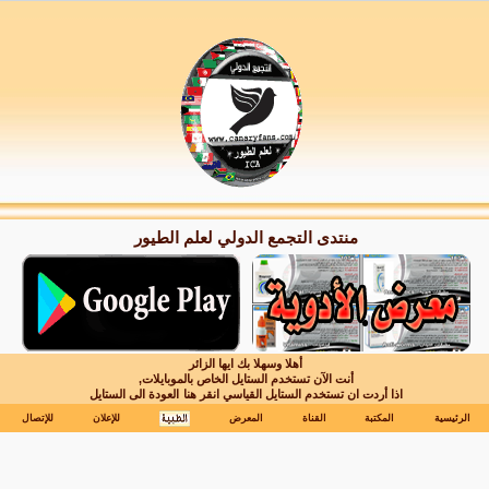
منتدى التجمع الدولي لعلم الطيور
أهلا وسهلا بك ايها الزائر
أنت الآن تستخدم الستايل الخاص بالموبايلات,
اذا أردت ان تستخدم الستايل القياسي انقر هنا
العودة الى الستايل
الرئيسية
المكتبة
القناة
المعرض
للإعلان
للإتصال