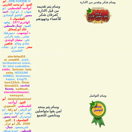
ZINE-EDDINE.H
,
أبو
وسام شكر وتقدير من الادارة
الجود
,
أبو محمد العازمي
,
وسام يتم تقديمه
أبوأحمد الفلسطيني
,
ابو
من قبل الادارة
شهاب 1
,
ابو لونا
,
احمد
كعرفان شكر
مصور
,
الباشق البغدادي
,
للأعضاء وجهودهم
الفيلسوف 1
,
الهاجري1977
,
بوفهد
العبود
,
جمال-فلسطين
,
خالد أبو إسحاق
,
د.أبوصهيب
,
ديمورفيك
مقنبر
,
رشيد بالراس
علي
,
سفيان الوجدي
,
شادي وشاح
,
شاهين
صقر
,
محمد عزي
,
نشأت
الطميزي
abo-fahad10
,
al_ustath5
,
ansk
,
benbouhenni islam
,
Dr. bilal sadeddine
,
eddis
,
farisnet
,
hala
asha
,
HOSSAM
AHMED
,
ibrahimmi
,
kapos
,
king70
,
love123ch
,
Omar
Alzoubi21
,
rachid
flawta
,
sadhook
,
shenzhenhwamei
,
smsayed
,
وسام التواصل
talalmohammad
,
أبو
الجود
,
أبوأحمد
الفلسطيني
,
االسعودي
,
وسام يتم منحه
ابو الزهير
,
ابو رقية
,
ابو
لمن بقوا متواصلين
رهف
,
ابو لونا
,
ابو نبيل
,
ومتابعين للتجمع
ابوحيدران
,
احمد مصور
,
الفيلسوف 1
,
الليبو
2008
,
بلال ابو عرار
,
تامرمسعود
,
جمال-
فلسطين
,
حمزة صدقة
,