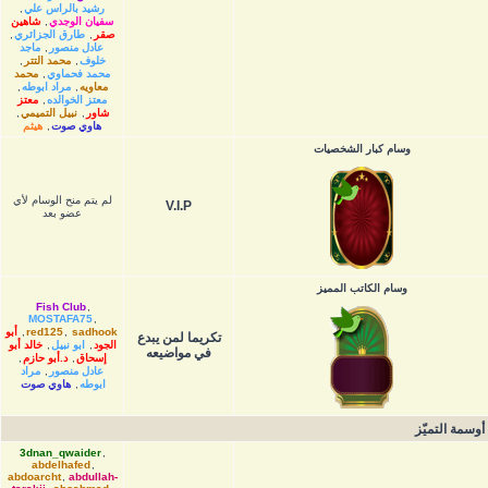
رشيد بالراس علي
,
سفيان الوجدي
,
شاهين
صقر
,
طارق الجزائري
,
عادل منصور
,
ماجد
خلوف
,
محمد التتر
,
محمد فحماوي
,
محمد
معاويه
,
مراد ابوطه
,
معتز الخوالده
,
معتز
شاور
,
نبيل التميمي
,
هاوي صوت
,
هيثم
وسام كبار الشخصيات
لم يتم منح الوسام لأي
V.I.P
عضو بعد
وسام الكاتب المميز
Fish Club
,
MOSTAFA75
,
sadhook
,
red125
,
أبو
تكريما لمن يبدع
الجود
,
ابو نبيل
,
خالد أبو
في مواضيعه
إسحاق
,
د.أبو حازم
,
عادل منصور
,
مراد
ابوطه
,
هاوي صوت
أوسمة التميّز
3dnan_qwaider
,
abdelhafed
,
abdoarcht
,
abdullah-