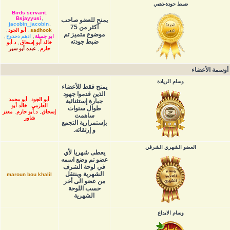
ضبط جودة-ذهبي
Birds servant
,
Bsjayyusi
,
يمنح للعضو صاحب
jacobin_jacobin
,
أكثر من 75
sadhook
,
أبو الجود
,
موضوع متميز تم
ابو جميلة
,
ادهم دحدوح
,
ضبط جودته
خالد أبو إسحاق
,
د.أبو
حازم
,
عبده أبو سير
أوسمة الأعضاء
وسام الريادة
يمنح فقط للأعضاء
الذين قدموا جهود
أبو الجود
,
أبو محمد
جبارة إستثنائية
العازمي
,
خالد أبو
طوال سنوات
إسحاق
,
د.أبو حازم
,
معتز
ساهمت
شاور
بإستمرارية التجمع
و إرتقائه.
العضو الشهري الشرفي
يعطى شهريا لأي
عضو تم وضع اسمه
في لوحة الشرف
الشهرية وينتقل
maroun bou khalil
من عضو الى أخر
حسب اللوحة
الشهرية
وسام الابداع