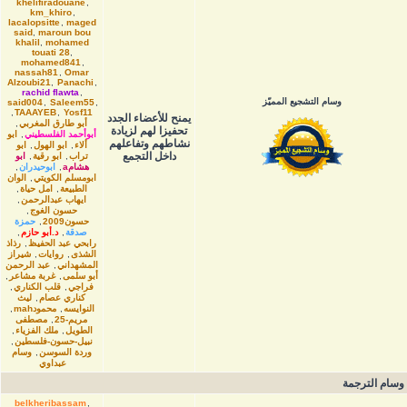
khelifiradouane
,
km_khiro
,
lacalopsitte
,
maged
said
,
maroun bou
khalil
,
mohamed
touati 28
,
mohamed841
,
nassah81
,
Omar
Alzoubi21
,
Panachi
,
rachid flawta
,
وسام التشجيع المميّز
said004
,
Saleem55
,
,
TAAAYEB
,
Yosf11
يمنح للأعضاء الجدد
أبو طارق المغربي
,
تحفيزا لهم لزيادة
أبوأحمد الفلسطيني
,
ابو
نشاطهم وتفاعلهم
ألاء
,
ابو الهول
,
ابو
داخل التجمع
تراب
,
ابو رقية
,
ابو
هشامa
,
ابوحيدران
,
ابومسلم الكويتي
,
الوان
الطبيعة
,
امل حياة
,
ايهاب عبدالرحمن
,
حسون الغوج
,
حسون2009
,
حمزة
صدقة
,
د.أبو حازم
,
رابحي عبد الحفيظ
,
رذاذ
الشذى
,
روايات
,
شيراز
المشهداني
,
عبد الرحمن
أبو سلمى
,
غربة مشاعر
,
فراجي
,
قلب الكناري
,
كناري عصام
,
ليث
النوايسه
,
محمودmah
,
مريم-25
,
مصطفى
الطويل
,
ملك الفزياء
,
نبيل-حسون-فلسطين
,
وردة السوسن
,
وسام
عبداوي
وسام الترجمة
belkheribassam
,