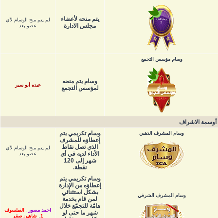
يتم منحه لأعضاء
لم يتم منح الوسام لأي
مجلس الادارة
عضو بعد
وسام مؤسس التجمع
وسام يتم منحه
عبده أبو سير
لمؤسس التجمع
أوسمة الاشراف
وسام تكريمي يتم
وسام المشرف الذهبي
إعطاؤه للمشرف
الذي تصل نقاط
لم يتم منح الوسام لأي
الأداء لديه في أي
عضو بعد
شهر إلى 120
نقطة.
وسام تكريمي يتم
إعطاؤه من الإدارة
بشكل استثنائي
وسام المشرف الشرفي
لمن قام بخدمة
هامّة للتجمّع خلال
احمد مصور
,
الفيلسوف
شهر ما حتى لو
1
,
شاهين صقر