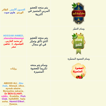
يتم منحه للعضو
الحسون ألأصفر
,
الطائر
المربي المتميز في
الوردي
,
هاوي صوت
التربية
وسام التميّز
HOSSAM AHMED
,
يتم منحه للعضو
,
shenzhenhwamei
الذي تألق وتميّز
أبو محمد العازمي
,
الفيلسوف 1
,
شاهين
قي اي مجال
صقر
وسام العضوة المتميّزة
وسام يتم منحه
تكريما للعضوة
روايات
المتميزة
ABOOD ALI
,
Abu
ihab
,
Ahmad_19xx
,
ayoub abane
,
Benyahia zakaria
,
Dr BEN ELHAFI
,
eddis
,
Ezabilla
,
Fish
Club
,
hafid555
,
hala
asha
,
Hamid Elfeel
,
Kawza
,