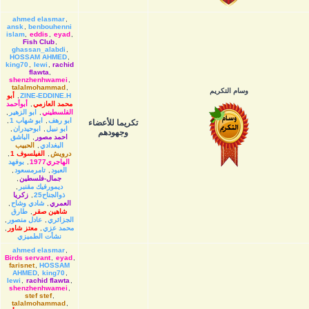
ahmed elasmar
,
ansk
,
benbouhenni
islam
,
eddis
,
eyad
,
Fish Club
,
ghassan_alabdi
,
HOSSAM AHMED
,
king70
,
lewi
,
rachid
flawta
,
shenzhenhwamei
,
talalmohammad
,
وسام التكريم
ZINE-EDDINE.H
,
أبو
محمد العازمي
,
أبوأحمد
الفلسطيني
,
ابو الزهير
,
ابو رهف
,
ابو شهاب 1
,
تكريما للأعضاء
ابو نبيل
,
ابوحيدران
,
وجهودهم
احمد مصور
,
الباشق
البغدادي
,
الحبيب
درويش
,
الفيلسوف 1
,
الهاجري1977
,
بوفهد
العبود
,
تامرمسعود
,
جمال-فلسطين
,
ديمورفيك مقنبر
,
ذوالجناح25
,
زكريا
العمري
,
شادي وشاح
,
شاهين صقر
,
طارق
الجزائري
,
عادل منصور
,
محمد عزي
,
معتز شاور
,
نشأت الطميزي
ahmed elasmar
,
Birds servant
,
eyad
,
farisnet
,
HOSSAM
AHMED
,
king70
,
lewi
,
rachid flawta
,
shenzhenhwamei
,
stef stef
,
talalmohammad
,