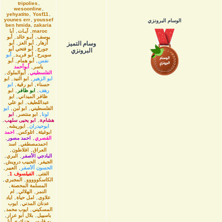
tripolies
,
wesoonline
,
yehyatito
,
Yosf11
,
younes err
,
youssef
الوسام البرونزي
ben hmida
,
zakaria
maroc
,
آيـات
,
أبا
يوسف
,
أبـو خالد
,
أبو
وسام التميز
أزهار
,
أبو العز
,
أبو
جورج
,
أبو فتحي أبو
البرونزي
سويرح
,
أبو فريـد
,
أبو
نفس
,
أبو همام
,
أبو
ياسر
,
أبوأحمد
الفلسطيني
,
أبوالملوك
,
ابو الزهير
,
ابو النيد
,
ابو
حسناء
,
ابو رقية
,
ابو
رهف
,
ابو ظافر
,
ابو
ظافر الميداني
,
ابو
عبداللطيف
,
ابو علي
الفلسطيني
,
ابو لبن
,
ابو
لونا
,
ابو منتصر
,
ابو
هشامa
,
ابو يحيى سلهب
,
ابوحيدران
,
ابوريشه
,
ابوغيثة
,
اتلوكس
,
احمد
القصري
,
احمد مصور
,
احمدمصطفي
,
اسد
العراق
,
افلاطون
,
البادجي الأصفر
,
البري
,
الجيفر
,
الحبيب درويش
,
الحسون ألأصفر
,
العبير
,
الفتى
,
الفيلسوف 1
,
الكاسكووووو
,
المجبري
,
المسلمة المحصنة
,
النمر
,
الهلالي
,
ام
علاوى
,
امل حياة
,
اياد
عدنان المدني
,
ايوب
المسكيني
,
ايوب محمد
,
باسييل
,
بلال ابو عرار
,
بو فارس
,
جزائري أنا
,