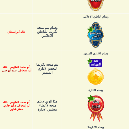
وسام الناطق الاعلامي
وسام يتم منحه
تكريما للناطق
خالد أبو إسحاق
الاعلامي
وسام الاداري المتميز
يتم منحه تكريما
أبو محمد العازمي
,
خالد
للعضو الاداري
أبو إسحاق
,
عبده أبو سير
المتميز
وسام الادارة
هذا الوسام يتم
أبو محمد العازمي
,
خالد
منحه لأعضاء
أبو إسحاق
,
د.أبو حازم
,
مجلس الادارة
معتز شاور
وسام الادارة1