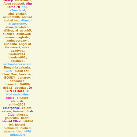
tarakji
,
aboahmad
,
Abou youssef
,
Abu
Fares 78
,
abu-
a7mad-pal
,
abu_shaker
,
achraf2005
,
ahmad
abd al haq
,
Ahmad
al awartany
,
ahmedabutaleb
,
al3bra
,
al_ustath5
,
aliomer
,
alkhawari
,
amine maghribi
,
amineporsawi
,
anass04
,
angel of
the desert
,
ansk
,
asadyya
,
bachir2014
,
bandarr009
,
bejaia06
,
benbouhenni islam
,
Benyahia zakaria
,
Bilel
,
black cat
,
bleu_One
,
bo-omar
,
BOUDY
,
canarov
,
canoon15
,
chamado
,
DAIKIN
,
do3a2
,
douglas
,
Dr
BEN ELHAFI
,
Dr.
bilal sadeddine
,
eddis
,
elkaser
,
elkoush
,
ellithy2009
,
emergence
,
eslam-
eslam
,
farisnet
,
Fish
Club
,
ghosst
,
goldenfin
,
hadel
,
Hamid Elfeel
,
HATIM
94
,
hhhani
,
hicham99
,
hichem
algeria
,
hiro
,
HMA
BREEDER
,