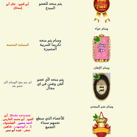
يتم منحه للعضو
أبو الجود
,
خالد أبو
المبدع
إسحاق
وسام حواء
وسام يتم منحه
تكريما للمربية
المسلمة المحصنة
المتميزة
وسام الإتقان
يتم منحه لأي عضو
لم يتم منح الوسام لأي
أتقن وتفنن في اي
عضو بعد
مجال
وسام نجم المنتدى
Birds servant
,
أبو
للأعضاء الذي سطع
الجود
,
أبو محمد العازمي
,
نجمهم سماء
احمد مصور
,
الفيلسوف
التجمع
1
,
د.أبوصهيب
,
شاهين
صقر
,
عبده أبو سير