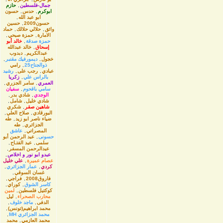
جمال-فلسطين
,
حازم
ابوكرم
,
حدس
,
حسون
ابو عبد الله
,
حسون2009
,
حسين
واثق
,
حلالي حلالك
,
حماد
الامارة
,
حمزة صبحي
,
حمزة صدقة
,
خالد أبو
إسحاق
,
خالد عبدالله
عبدالكريم
,
دبدوب
خجول
,
ديمورفيك مقنبر
,
ذوالجناح25
,
رامي
عبادي
,
رجب على
,
رشيد
بالراس علي
,
زكريا
العمري
,
سامر الجزري
,
سامي باقحوم
,
سفيان
الوجدي
,
شادي بدر
,
شادي خليل
,
شامل
,
شاهين صقر
,
شكري
البورقادي
,
صلاح العلي
,
ضياء ناصر ابو زيد
,
طه
الجزائري
,
طه
المصراتي
,
عاشق
حسونى
,
عبد الرحمن أبو
سلمى
,
عبد الفتـاح
,
عبدالرحمن المسفر
,
عبدو ابو نور و اخلاص
,
عصام عميرة
,
علي خليل
كردي
,
عمار الجزائري
,
غسان السوقي
,
فاروق2008
,
فراجي
,
كاسر الشوق
,
كوراي
,
كوكتيل فلسطين
,
لمين
محارب الصحراء
,
ليل
الدفى
,
ماجد خلوف
,
محمد ابراهيم(تونس)
,
محمد الجزائري MH
,
محمد العازمي
,
محمد