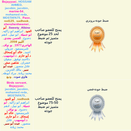
Bsjayyusi
,
HOSSAM
AHMED
,
jacobin_jacobin
,
marine-54
,
mohamed reda
,
MOSTAFA75
,
Pass
,
ضبط جودة-برونزي
red125
,
sadhook
,
shenzhenhwamei
,
Sweety_Albino
,
أبو
يمنح للعضو صاحب
الجود
,
ابراهيم ابو زاكيه
,
لحد 25 موضوع
ابو جميلة
,
ابو نبيل
,
ادهم
متميز تم ضبط
دحدوح
,
الحسن بنجدي
,
جودته
الليبو 2008
,
الهاجري1977
,
بو نواف
,
تامرمسعود
,
جزولي
احمد
,
خالد أبو إسحاق
,
د.أبو حازم
,
د.أبوصهيب
,
د/أحمد توفيق
,
سفيان
خضران
,
شاهين صقر
,
عادل منصور
,
عبده أبو
سير
,
مالك الحزين
,
محمد زيادة
,
مراد ابوطه
,
هاوي صوت
,
وديع
Birds servant
,
Bsjayyusi
,
jacobin_jacobin
,
ضبط جودة-فضي
mohamed reda
,
MOSTAFA75
,
يمنح للعضو صاحب
sadhook
,
أبو الجود
,
50-75 موضوع
ابراهيم ابو زاكيه
,
ابو
جميلة
,
ابو نبيل
,
ادهم
متميز تم ضبط
دحدوح
,
بو نواف
,
جودته
تامرمسعود
,
خالد أبو
إسحاق
,
د.أبو حازم
,
د.أبوصهيب
,
عادل
منصور
,
عبده أبو سير
,
محمد زيادة