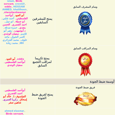
islam
,
Birds
servant
,
crest10
,
eddis
,
HOSSAM
وسام المشرف السابق
AHMED
,
khalilhosn
,
,
shenzhenhwamei
أبو الجود
,
أبوأحمد
يمنح للمشرفين
الفلسطيني
,
أحمد شلبي
,
ابو جميلة
,
ابو نبيل
,
السابقين
احمد القصري
,
الحسن
بنجدي
,
حمزة صدقة
,
د.أبوصهيب
,
زهير أبو
قاسم
,
سفيان الوجدي
,
كاسر الشوق
,
ماجد
خلوف
,
محمد الجزائري
MH
,
محمد زيادة
وسام المراقب السابق
يمنح تكريما
eddis
,
أبو الجود
,
لمراقب التجمع
أبوأحمد الفلسطيني
,
السابق
سفيان الوجدي
أوسمة ضبط الجودة
فريق ضبط الجودة
أبوأحمد الفلسطيني
,
احمد القصري
,
يمنح لفريق ضبط
الفيلسوف 1
,
خالد أبو
الجودة
إسحاق
,
زكريا العمري
,
شاهين صقر
ahmed elasmar
,
Birds servant
,