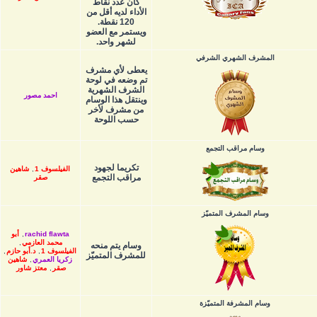
كان عدد نقاط
الأداء لديه أقل من
120 نقطة.
ويستمر مع العضو
لشهر واحد.
المشرف الشهري الشرفي
يعطى لأي مشرف
تم وضعه في لوحة
الشرف الشهرية
احمد مصور
وينتقل هذا الوسام
من مشرف لأخر
حسب اللوحة
وسام مراقب التجمع
تكريما لجهود
الفيلسوف 1
,
شاهين
مراقب التجمع
صقر
وسام المشرف المتميّز
rachid flawta
,
أبو
محمد العازمي
,
وسام يتم منحه
الفيلسوف 1
,
د.أبو حازم
,
للمشرف المتميّز
زكريا العمري
,
شاهين
صقر
,
معتز شاور
وسام المشرفة المتميّزة