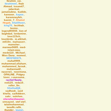
Ibrahim_sw
,
ibrahimmi
,
Ihab
Ahmad
,
issam47
,
jaberkwt
,
jamaloubna
,
kadido
,
kanooor
,
kapos
,
karamnayfeh
,
kasim_7
,
Khaled
Hegab
,
khalilhosn
,
king70
,
lechhab
,
leemo
,
legend55555
,
lion of
baghdad
,
lordamine
,
love123ch
,
lovebirds
,
m.alkholi
,
m010n
,
malnaserr
,
mamsher
,
marwan5685
,
med-
islam-way
,
medo110
,
Michael
,
Miss Dana
,
momed
,
MOSTAFA75
,
muha9999
,
muhammad.allaham
,
muhammed_farouk
,
muhannad2
,
naserw1
,
noormona
,
OPALINE
,
Pidgey
lover
,
r-oussama
,
rachid flawta
,
red125
,
reda10
,
roller_fin
,
S3oOodQ8
,
sadhook
,
said
khella
,
saifiddeen
,
sakr
,
salehoo
,
shenzhenhwamei
,
smsayed
,
stef stef
,
talalmohammad
,
taoufik.rafik
,
thunder
,
tounet
,