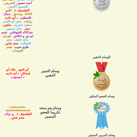
احمد مصور
,
البحريني
,
الحسون ألأصفر
,
الفيلسوف 1
,
الليبو
2008
,
بوعدول
,
جمال-
فلسطين
,
د.أبو حازم
,
روايات
,
زهير أبو قاسم
,
سفيان خضران
,
شاهين
صقر
,
عادل منصور
,
عبدالالاه الشوفاني
,
عبدو
ابو نور و اخلاص
,
كوراي
,
ماجد خلوف
,
معتز
الخوالده
,
معتز شاور
,
هاوي صوت
,
هيثم
العوضات
الوسام الذهبي
أبو الجود
,
خالد أبو
وسام التميز
إسحاق
,
د.أبو حازم
,
الذهبي
د.أبوصهيب
وسام العضو المتمّيز
r-oussama
,
وسام يتم منحه
,
talalmohammad
تكريما للعضو
الفيلسوف 1
,
بو نواف
,
المتميز
معتز شاور
وسام المربي المتميز