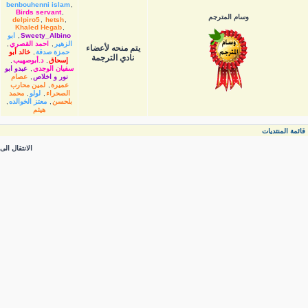
benbouhenni islam
,
Birds servant
,
وسام المترجم
delpiro5
,
hetsh
,
Khaled Hegab
,
Sweety_Albino
,
ابو
الزهير
,
احمد القصري
,
يتم منحه لأعضاء
حمزة صدقة
,
خالد أبو
نادي الترجمة
إسحاق
,
د.أبوصهيب
,
سفيان الوجدي
,
عبدو ابو
نور و اخلاص
,
عصام
عميرة
,
لمين محارب
الصحراء
,
لولو
,
محمد
بلحسن
,
معتز الخوالده
,
هيثم
قائمة المنتديات
الانتقال الى