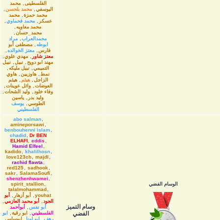
الفلسطينى
,
محمد
اليوسفي
,
محمد بلحسن
,
محمد حمزة
,
محمد
عسكر
,
محمد فحماوي
,
محمد معاويه
,
محمد_حسان
,
محمدالعراب
,
مراد
ابوطه
,
مصطفى أبو
فارس
,
معتز الخوالده
,
معتز شاور
,
مهدي علوي
,
مهند ابو دويح
,
نبيل
,
نبيل
التميمي
,
نبيل مليكه
,
نمط
,
هاوزیین
,
هاوي
الزاجل
,
هيثم
,
هيثم
العوضات
,
وائل عوينات
,
وفاء خلود
,
وليد الشحات
,
وليد بدر
,
ياسين
الطوسي
,
يوسف
الفلسطيني
abo salman
,
amineporsawi
,
benbouhenni islam
,
chadid
,
Dr BEN
ELHAFI
,
eddis
,
Hamid Elfeel
,
kadido
,
khalilhosn
,
love123ch
,
majdi
,
rachid flawta
,
red125
,
sadhook
,
sakr
,
SalamaSoufi
,
shenzhenhwamei
,
الوسام الفضي
,
spirit_stallion
talalmohammad
,
youhat
,
أبو أزهار
,
أبو
الجود
,
أبو محمد العازمي
,
وسام التميز
أبو نفس
,
أبوأحمد
الفضي
الفلسطيني
,
ابو رقية
,
ابو
رهف
,
ابو لونا
,
ابوسامي
,