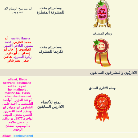
وسام يتم منحه
لم يتم منح الوسام لأي
للمشرفة المتميّزة
عضو بعد
وسام المشرف
rachid flawta
,
أبو
محمد العازمي
,
احمد
مصور
,
البادجي الأصفر
,
وسام يتم منحه
الفيلسوف 1
,
خالد أبو
تكريما للمشرف
إسحاق
,
د.أبو حازم
,
زكريا العمري
,
شاهين
صقر
,
معتز شاور
الاداريّون والمشرفون السابقون
allawi
,
Birds
servant
,
boulmane
,
eddis
,
eyad
,
وسام الاداري السابق
ho_malinois
,
marine-54
,
Pass
,
,
shenzhenhwamei
أبو عبد العزيز
,
أبوأحمد
يمنح للأعضاء
الفلسطيني
,
أحمد حلمى
الاداريين السابقين
الشناوى
,
ابو جميلة
,
ابو
يوسف
,
احمد القصري
,
الحسن بنجدي
,
المهند
,
الهاجري1977
,
بو نواف
,
د. حسن سلامه
,
د.أبوصهيب
,
سفيان
الوجدي
allawi
,
benbouhenni