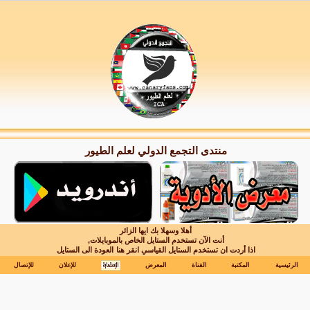
منتدى التجمع الدولي لعلم الطيور
أهلا وسهلا بك ايها الزائر
أنت الآن تستخدم الستايل الخاص بالموبايلات,
اذا أردت ان تستخدم الستايل القياسي انقر هنا
العودة الى الستايل
الرئيسية
المكتبة
القناة
المعرض
للإعلان
للإتصال