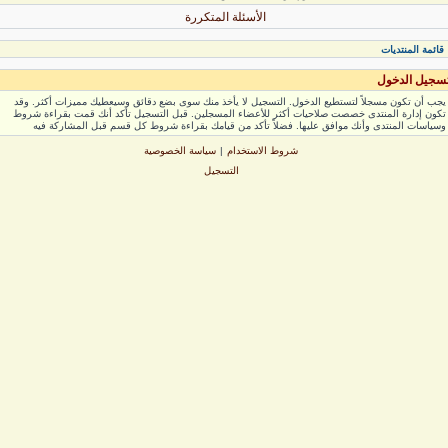
الأسئلة المتكررة
ائمة المنتديات
جيل الدخول
ب أن تكون مسجلاً لتستطيع الدخول. التسجيل لا يأخذ منك سوى بضع دقائق وسيعطيك مميزات أكثر. وقد
ون إدارة المنتدى خصصت صلاحيات أكثر للأعضاء المسجلين. قبل التسجيل تأكد أنك قمت بقراءة شروط
ياسات المنتدى وأنك موافق عليها. فضلاً تأكد من قيامك بقراءة شروط كل قسم قبل المشاركة فيه
شروط الاستخدام
|
سياسة الخصوصية
التسجيل