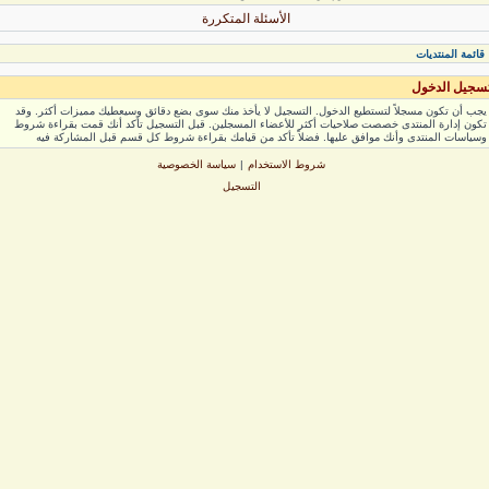
الأسئلة المتكررة
ائمة المنتديات
جيل الدخول
ب أن تكون مسجلاً لتستطيع الدخول. التسجيل لا يأخذ منك سوى بضع دقائق وسيعطيك مميزات أكثر. وقد
ون إدارة المنتدى خصصت صلاحيات أكثر للأعضاء المسجلين. قبل التسجيل تأكد أنك قمت بقراءة شروط
ياسات المنتدى وأنك موافق عليها. فضلاً تأكد من قيامك بقراءة شروط كل قسم قبل المشاركة فيه
شروط الاستخدام
|
سياسة الخصوصية
التسجيل