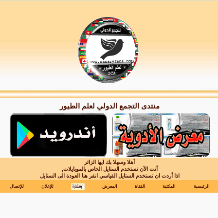
منتدى التجمع الدولي لعلم الطيور
أهلا وسهلا بك ايها الزائر
أنت الآن تستخدم الستايل الخاص بالموبايلات,
اذا أردت ان تستخدم الستايل القياسي انقر هنا
العودة الى الستايل
الرئيسية
المكتبة
القناة
المعرض
للإعلان
للإتصال