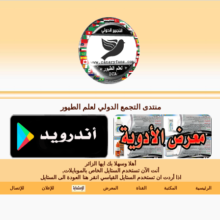
منتدى التجمع الدولي لعلم الطيور
أهلا وسهلا بك ايها الزائر
أنت الآن تستخدم الستايل الخاص بالموبايلات,
اذا أردت ان تستخدم الستايل القياسي انقر هنا
العودة الى الستايل
الرئيسية
المكتبة
القناة
المعرض
للإعلان
للإتصال