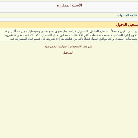
الأسئلة المتكررة
ائمة المنتديات
جيل الدخول
ب أن تكون مسجلاً لتستطيع الدخول. التسجيل لا يأخذ منك سوى بضع دقائق وسيعطيك مميزات أكثر. وقد
ون إدارة المنتدى خصصت صلاحيات أكثر للأعضاء المسجلين. قبل التسجيل تأكد أنك قمت بقراءة شروط
ياسات المنتدى وأنك موافق عليها. فضلاً تأكد من قيامك بقراءة شروط كل قسم قبل المشاركة فيه
شروط الاستخدام
|
سياسة الخصوصية
التسجيل