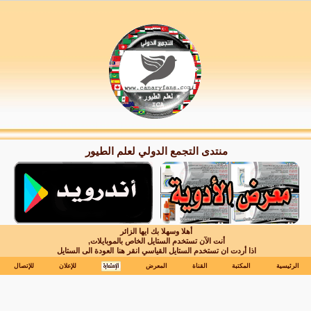
منتدى التجمع الدولي لعلم الطيور
أهلا وسهلا بك ايها الزائر
أنت الآن تستخدم الستايل الخاص بالموبايلات,
اذا أردت ان تستخدم الستايل القياسي انقر هنا
العودة الى الستايل
الرئيسية
المكتبة
القناة
المعرض
للإعلان
للإتصال