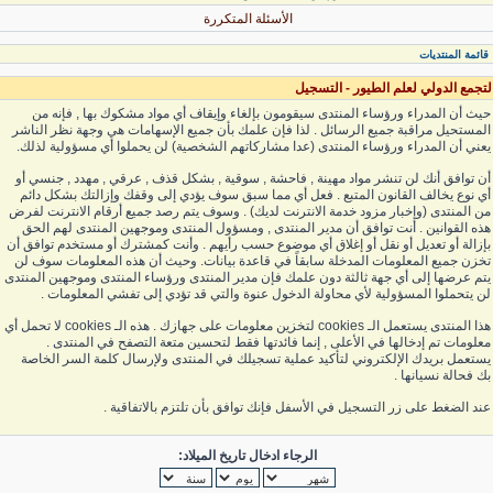
الأسئلة المتكررة
قائمة المنتديات
لتجمع الدولي لعلم الطيور - التسجيل
حيث أن المدراء ورؤساء المنتدى سيقومون بإلغاء وإيقاف أي مواد مشكوك بها , فإنه من
المستحيل مراقبة جميع الرسائل . لذا فإن علمك بأن جميع الإسهامات هي وجهة نظر الناشر
يعني أن المدراء ورؤساء المنتدى (عدا مشاركاتهم الشخصية) لن يحملوا أي مسؤولية لذلك.
أن توافق أنك لن تنشر مواد مهينة , فاحشة , سوقية , بشكل قذف , عرقي , مهدد , جنسي أو
أي نوع يخالف القانون المتبع . فعل أي مما سبق سوف يؤدي إلى وقفك وإزالتك بشكل دائم
من المنتدى (وإخبار مزود خدمة الانترنت لديك) . وسوف يتم رصد جميع أرقام الانترنت لفرض
هذه القوانين . أنت توافق أن مدير المنتدى , ومسؤول المنتدى وموجهين المنتدى لهم الحق
بإزالة أو تعديل أو نقل أو إغلاق أي موضوع حسب رأيهم . وأنت كمشترك أو مستخدم توافق أن
تخزن جميع المعلومات المدخلة سابقاً في قاعدة بيانات. وحيث أن هذه المعلومات سوف لن
يتم عرضها إلى أي جهة ثالثة دون علمك فإن مدير المنتدى ورؤساء المنتدى وموجهين المنتدى
لن يتحملوا المسؤولية لأي محاولة الدخول عنوة والتي قد تؤدي إلى تفشي المعلومات .
هذا المنتدى يستعمل الـ cookies لتخزين معلومات على جهازك . هذه الـ cookies لا تحمل أي
معلومات تم إدخالها في الأعلى , إنما فائدتها فقط لتحسين متعة التصفح في المنتدى .
يستعمل بريدك الإلكتروني لتأكيد عملية تسجيلك في المنتدى ولإرسال كلمة السر الخاصة
بك فحالة نسيانها .
عند الضغط على زر التسجيل في الأسفل فإنك توافق بأن تلتزم بالاتفاقية .
الرجاء ادخال تاريخ الميلاد: