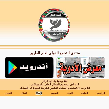
منتدى التجمع الدولي لعلم الطيور
أهلا وسهلا بك ايها الزائر
أنت الآن تستخدم الستايل الخاص بالموبايلات,
اذا أردت ان تستخدم الستايل القياسي انقر هنا
العودة الى الستايل
الرئيسية
المكتبة
القناة
المعرض
للإعلان
للإتصال