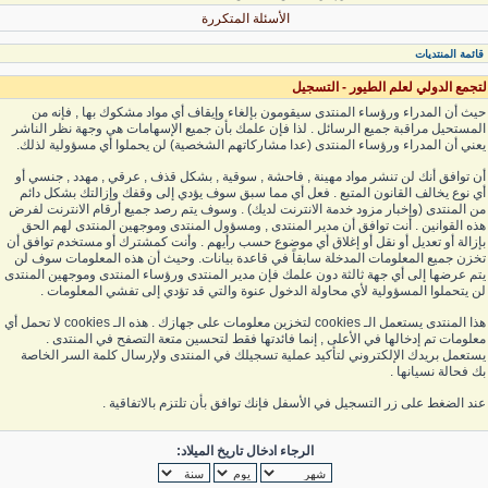
الأسئلة المتكررة
قائمة المنتديات
لتجمع الدولي لعلم الطيور - التسجيل
حيث أن المدراء ورؤساء المنتدى سيقومون بإلغاء وإيقاف أي مواد مشكوك بها , فإنه من
المستحيل مراقبة جميع الرسائل . لذا فإن علمك بأن جميع الإسهامات هي وجهة نظر الناشر
يعني أن المدراء ورؤساء المنتدى (عدا مشاركاتهم الشخصية) لن يحملوا أي مسؤولية لذلك.
أن توافق أنك لن تنشر مواد مهينة , فاحشة , سوقية , بشكل قذف , عرقي , مهدد , جنسي أو
أي نوع يخالف القانون المتبع . فعل أي مما سبق سوف يؤدي إلى وقفك وإزالتك بشكل دائم
من المنتدى (وإخبار مزود خدمة الانترنت لديك) . وسوف يتم رصد جميع أرقام الانترنت لفرض
هذه القوانين . أنت توافق أن مدير المنتدى , ومسؤول المنتدى وموجهين المنتدى لهم الحق
بإزالة أو تعديل أو نقل أو إغلاق أي موضوع حسب رأيهم . وأنت كمشترك أو مستخدم توافق أن
تخزن جميع المعلومات المدخلة سابقاً في قاعدة بيانات. وحيث أن هذه المعلومات سوف لن
يتم عرضها إلى أي جهة ثالثة دون علمك فإن مدير المنتدى ورؤساء المنتدى وموجهين المنتدى
لن يتحملوا المسؤولية لأي محاولة الدخول عنوة والتي قد تؤدي إلى تفشي المعلومات .
هذا المنتدى يستعمل الـ cookies لتخزين معلومات على جهازك . هذه الـ cookies لا تحمل أي
معلومات تم إدخالها في الأعلى , إنما فائدتها فقط لتحسين متعة التصفح في المنتدى .
يستعمل بريدك الإلكتروني لتأكيد عملية تسجيلك في المنتدى ولإرسال كلمة السر الخاصة
بك فحالة نسيانها .
عند الضغط على زر التسجيل في الأسفل فإنك توافق بأن تلتزم بالاتفاقية .
الرجاء ادخال تاريخ الميلاد: