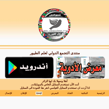
منتدى التجمع الدولي لعلم الطيور
أهلا وسهلا بك ايها الزائر
أنت الآن تستخدم الستايل الخاص بالموبايلات,
اذا أردت ان تستخدم الستايل القياسي انقر هنا
العودة الى الستايل
الرئيسية
المكتبة
القناة
المعرض
للإعلان
للإتصال