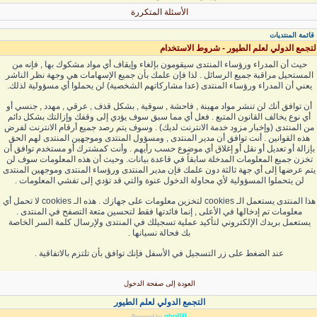
الأسئلة المتكررة
قائمة المنتديات
لتجمع الدولي لعلم الطيور - شروط الاستخدام
حيث أن المدراء ورؤساء المنتدى سيقومون بإلغاء وإيقاف أي مواد مشكوك بها , فإنه من
المستحيل مراقبة جميع الرسائل . لذا فإن علمك بأن جميع الإسهامات هي وجهة نظر الناشر
يعني أن المدراء ورؤساء المنتدى (عدا مشاركاتهم الشخصية) لن يحملوا أي مسؤولية لذلك.
أن توافق أنك لن تنشر مواد مهينة , فاحشة , سوقية , بشكل قذف , عرقي , مهدد , جنسي أو
أي نوع يخالف القانون المتبع . فعل أي مما سبق سوف يؤدي إلى وقفك وإزالتك بشكل دائم
من المنتدى (وإخبار مزود خدمة الانترنت لديك) . وسوف يتم رصد جميع أرقام الانترنت لفرض
هذه القوانين . أنت توافق أن مدير المنتدى , ومسؤول المنتدى وموجهين المنتدى لهم الحق
بإزالة أو تعديل أو نقل أو إغلاق أي موضوع حسب رأيهم . وأنت كمشترك أو مستخدم توافق أن
تخزن جميع المعلومات المدخلة سابقاً في قاعدة بيانات. وحيث أن هذه المعلومات سوف لن
يتم عرضها إلى أي جهة ثالثة دون علمك فإن مدير المنتدى ورؤساء المنتدى وموجهين المنتدى
لن يتحملوا المسؤولية لأي محاولة الدخول عنوة والتي قد تؤدي إلى تفشي المعلومات .
هذا المنتدى يستعمل الـ cookies لتخزين معلومات على جهازك . هذه الـ cookies لا تحمل أي
معلومات تم إدخالها في الأعلى , إنما فائدتها فقط لتحسين متعة التصفح في المنتدى .
يستعمل بريدك الإلكتروني لتأكيد عملية تسجيلك في المنتدى ولإرسال كلمة السر الخاصة
بك فحالة نسيانها .
عند الضغط على زر التسجيل في الأسفل فإنك توافق بأن تلتزم بالاتفاقية .
العودة إلى صفحة الدخول
التجمع الدولي لعلم الطيور
phpBB
Powered by