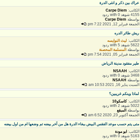
راك بين ذكر و انثى الدرة
لكاتب:
Carpe Diem
41 شوهد with 0 ردود
واسطة
Carpe Diem
لجمعة فبراير 12, 2021 7:22 pm
يش طائر الدره
لكاتب:
ليث النوايسه
56 شوهد with 5 ردود
واسطة
المسلمة المحصنة
لجمعة فبراير 05, 2021 7:54 pm
ير مفقود مدينة الرياض
لكاتب:
NSAAH
34 شوهد with 0 ردود
واسطة
NSAAH
لسبت يناير 16, 2021 10:53 am
ماذا وينكم غريبين؟
لكاتب:
كاسكو10
50 شوهد with 2 ردود
واسطة
المبقع
لجمعة أكتوبر 23, 2020 6:52 am
تى يتم حسب موعد الفقس البيض ببغاء الدرة هل من آخر بيضه تم وضعها ام من اول بيضه
لكاتب:
ابو مودة
51 شوهد with 0 ردود