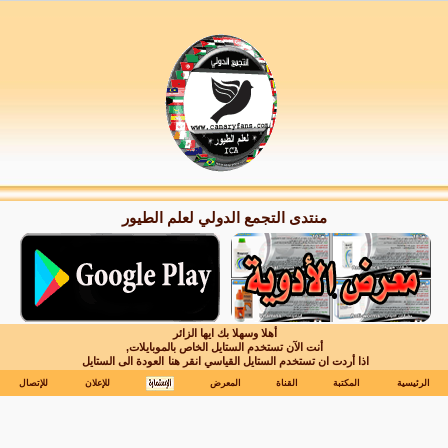
منتدى التجمع الدولي لعلم الطيور
أهلا وسهلا بك ايها الزائر
أنت الآن تستخدم الستايل الخاص بالموبايلات,
اذا أردت ان تستخدم الستايل القياسي انقر هنا
العودة الى الستايل
الرئيسية
المكتبة
القناة
المعرض
للإعلان
للإتصال