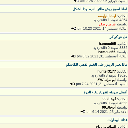
لسبت فبراير 05, 2022 7:26 am
ماذا اصبح ريش طائر الدره بهذا الشكل
لكاتب:
ليث النوايسه
48 شوهد with 1 ردود
واسطة
شاهين صقر
لثلاثاء سبتمبر 14, 2021 10:23 pm
ل هو كواكر
لكاتب:
hamoud65
33 شوهد with 0 ردود
واسطة
hamoud65
لثلاثاء أغسطس 31, 2021 8:32 pm
اذا تعني الرموز على الختم الذهبي للكاسكو
لكاتب:
hunter3177
130 شوهد with 8 ردود
واسطة
ابو مراد ٨٧٨٦
لسبت أغسطس 21, 2021 7:24 pm
فضل طريقه لتفريخ ببغاء الدرة
لكاتب:
أبوخالد99
46 شوهد with 0 ردود
واسطة
أبوخالد99
أحد مايو 23, 2021 6:14 pm
ذاء الببغاوات
لكاتب:
السلام بن رباح