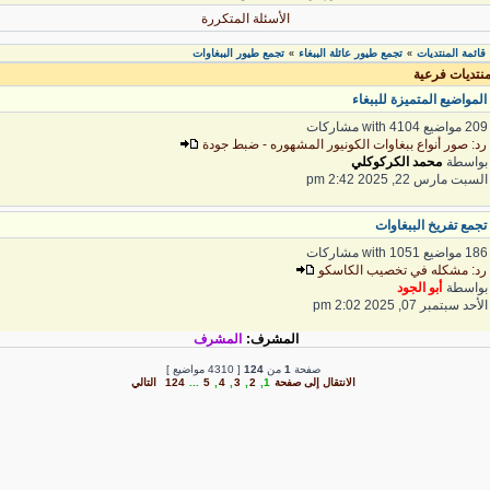
الأسئلة المتكررة
قائمة المنتديات
تجمع طيور عائلة الببغاء
تجمع طيور الببغاوات
»
»
نتديات فرعية
لمواضيع المتميزة للببغاء
 مواضيع with 4104 مشاركات
د: صور أنواع ببغاوات الكونيور المشهوره - ضبط جودة
واسطة
محمد الكركوكلي
لسبت مارس 22, 2025 2:42 pm
جمع تفريخ الببغاوات
 مواضيع with 1051 مشاركات
د: مشكله في تخصيب الكاسكو
واسطة
أبو الجود
لأحد سبتمبر 07, 2025 2:02 pm
المشرف:
المشرف
صفحة
1
من
124
[ 4310 مواضيع ]
الانتقال إلى صفحة
1
,
2
,
3
,
4
,
5
...
124
التالي