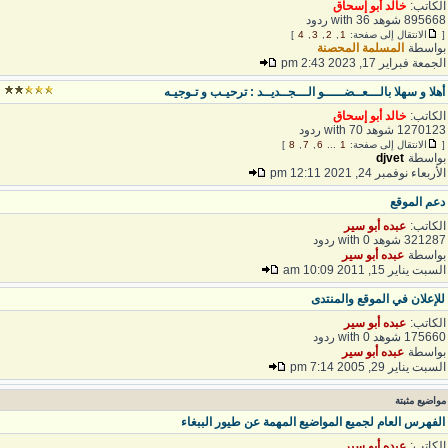
لكاتب:
خالد أبو إسحاق
8956 شوهد with 36 ردود
الانتقال إلى صفحة:
1
,
2
,
3
,
4
]
واسطة
المسلمة المحصنة
لجمعة فبراير 17, 2023 2:43 pm
هلا و سهلا بالـــعــضـــــو الـــجــديــد : ترحيـب و تـوجيـه
لكاتب:
خالد أبو إسحاق
12701 شوهد with 70 ردود
الانتقال إلى صفحة:
1
...
6
,
7
,
8
]
واسطة
djvet
لأربعاء نوفمبر 24, 2021 12:11 pm
عم الموقع
لكاتب:
عبده أبو سير
3212 شوهد with 0 ردود
واسطة
عبده أبو سير
لسبت يناير 15, 2011 10:09 am
لإعلان في الموقع والمنتدى
لكاتب:
عبده أبو سير
1756 شوهد with 0 ردود
واسطة
عبده أبو سير
لسبت يناير 29, 2005 7:14 pm
واضيع مثبتة
لفهرس العام لجميع المواضيع المهمة عن طيور الببغاء
لكاتب:
عبده أبو سير