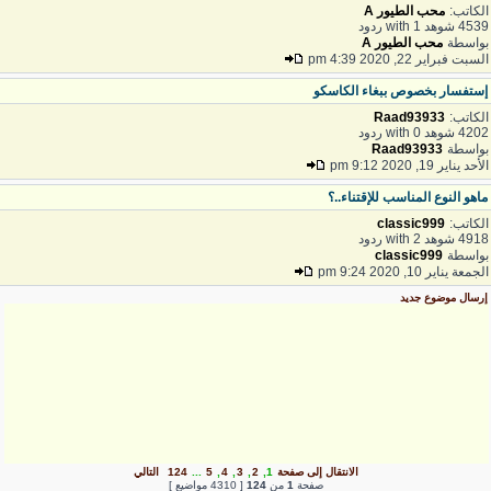
لكاتب:
محب الطيور A
45 شوهد with 1 ردود
واسطة
محب الطيور A
لسبت فبراير 22, 2020 4:39 pm
ستفسار بخصوص ببغاء الكاسكو
لكاتب:
Raad93933
42 شوهد with 0 ردود
واسطة
Raad93933
أحد يناير 19, 2020 9:12 pm
اهو النوع المناسب للإقتناء..؟
لكاتب:
classic999
49 شوهد with 2 ردود
واسطة
classic999
لجمعة يناير 10, 2020 9:24 pm
رسال موضوع جديد
الانتقال إلى صفحة
1
,
2
,
3
,
4
,
5
...
124
التالي
صفحة
1
من
124
[ 4310 مواضيع ]