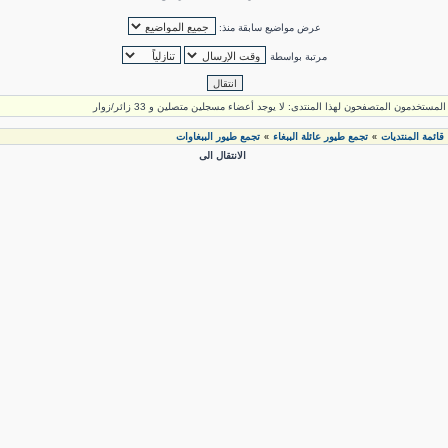
عرض مواضيع سابقة منذ:
مرتبة بواسطة
لمستخدمون المتصفحون لهذا المنتدى: لا يوجد أعضاء مسجلين متصلين و 33 زائر/زوار
قائمة المنتديات
تجمع طيور عائلة الببغاء
تجمع طيور الببغاوات
»
»
الانتقال الى