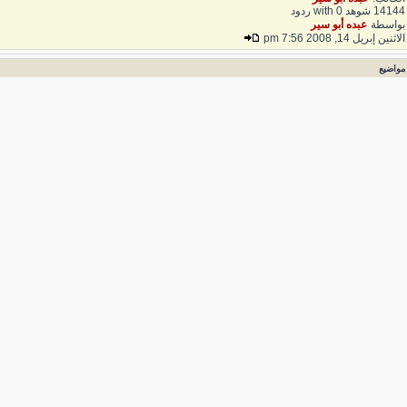
141 شوهد with 0 ردود
واسطة
عبده أبو سير
لاثنين إبريل 14, 2008 7:56 pm
واضيع