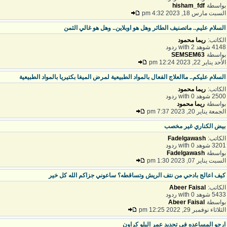
واسطة
hisham_fdf
لسبت مارس 18, 2023 4:32 pm
لسلام عليم.. ماتصنيف الطائر وهل هو اوبلاين.. وهل هو غالي الثمن
لكاتب:
ريما محمود
41 شوهد with 2 ردود
واسطة
SEMSEM63
أحد يناير 22, 2023 12:24 pm
لسلام عليكم.. ماالعلاج الفعال بالمواد الطبيعية لمرض الميغا بكتيريا بالمواد الطبيعية
لكاتب:
ريما محمود
25 شوهد with 0 ردود
واسطة
ريما محمود
لجمعة يناير 20, 2023 7:37 pm
يض الكناري غير مخصب
لكاتب:
Fadelgawash
32 شوهد with 0 ردود
واسطة
Fadelgawash
لسبت يناير 07, 2023 1:30 pm
يف اعالج بادحي من نتف الريش وتساقطه؟ ساعوني جزاكم الله كل خير
لكاتب:
Abeer Faisal
54 شوهد with 0 ردود
واسطة
Abeer Faisal
لثلاثاء نوفمبر 29, 2022 12:25 pm
رجو المساعده في تحديد عمر اليلو كراون