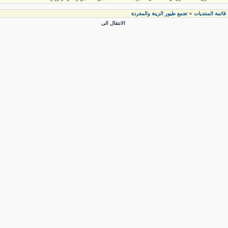
قائمة المنتديات
تجمع طيور الزينة والمغردة
»
الانتقال الى