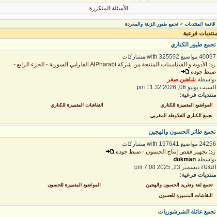
الأسئلة المتكررة
قائمة المنتديات
تجمع طيور الزينة والمغردة
»
نتديات فرعية
جمع طيور الكناري
400 مواضيع with 325592 مشاركات
رد: الأدوية و الفيتامينات المنتجة من شركة AlPharabi الفارابي السورية - الجزء الرابع -
بط جودة
واسطة
شاهين صقر
لسبت يونيو 06, 2026 11:32 pm
نتديات فرعية:
المواضيع المتميزة للكناري
النقاشات المتميزة للكناري
تجمع الكناري الفلاوطة المغربي
جمع طائر الحسون والهجين
242 مواضيع with 197641 مشاركات
د: تجهيز قفص إنتاج الحسون - ضبط جودة
واسطة
dokman
لثلاثاء ديسمبر 23, 2025 7:08 pm
نتديات فرعية:
تجمع لغة وتغريد الحسون والهجين
المواضيع المتميزة للحسون
النقاشات المتميزة للحسون
جمع عائلة الشرشوريات