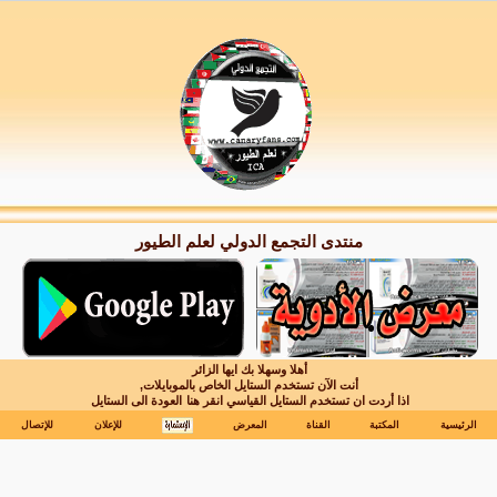
منتدى التجمع الدولي لعلم الطيور
أهلا وسهلا بك ايها الزائر
أنت الآن تستخدم الستايل الخاص بالموبايلات,
اذا أردت ان تستخدم الستايل القياسي انقر هنا
العودة الى الستايل
الرئيسية
المكتبة
القناة
المعرض
للإعلان
للإتصال